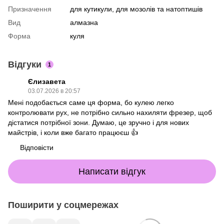
Призначення
для кутикули, для мозолів та натоптишів
Вид
алмазна
Форма
куля
Відгуки
1
Єлизавета
03.07.2026 в 20:57
Мені подобається саме ця форма, бо кулею легко
контролювати рух, не потрібно сильно нахиляти фрезер, щоб
дістатися потрібної зони. Думаю, це зручно і для нових
майстрів, і коли вже багато працюєш 👍
Відповісти
Написати відгук
Поширити у соцмережах