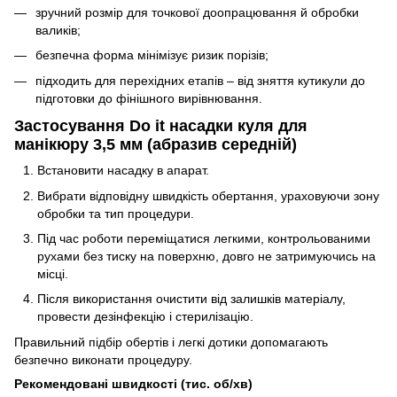
зручний розмір для точкової доопрацювання й обробки
валиків;
безпечна форма мінімізує ризик порізів;
підходить для перехідних етапів – від зняття кутикули до
підготовки до фінішного вирівнювання.
Застосування Do it насадки куля для
манікюру 3,5 мм (абразив середній)
Встановити насадку в апарат.
Вибрати відповідну швидкість обертання, ураховуючи зону
обробки та тип процедури.
Під час роботи переміщатися легкими, контрольованими
рухами без тиску на поверхню, довго не затримуючись на
місці.
Після використання очистити від залишків матеріалу,
провести дезінфекцію і стерилізацію.
Правильний підбір обертів і легкі дотики допомагають
безпечно виконати процедуру.
Рекомендовані швидкості (тис. об/хв)