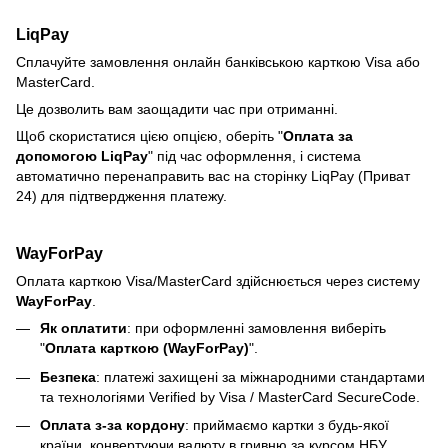
LiqPay
Сплачуйте замовлення онлайн банківською карткою Visa або
MasterCard.
Це дозволить вам заощадити час при отриманні.
Щоб скористатися цією опцією, оберіть "
Оплата за
допомогою LiqPay
" під час оформлення, і система
автоматично перенаправить вас на сторінку LiqPay (Приват
24) для підтвердження платежу.
WayForPay
Оплата карткою Visa/MasterCard здійснюється через систему
WayForPay
.
Як оплатити
: при оформленні замовлення виберіть
"
Оплата карткою (WayForPay)
".
Безпека
: платежі захищені за міжнародними стандартами
та технологіями Verified by Visa / MasterCard SecureCode.
Оплата з-за кордону
: приймаємо картки з будь-якої
країни, конвертуючи валюту в гривню за курсом НБУ.