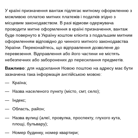
У країні призначення вантаж підлягає митному оформленню з
можливою оплатою митних платежів і податків згідно з
місцевим законодавством. В разі відмови одержувача
проводити митне оформлення в країні призначення, вантаж
буде повернуто в Україну коштом клієнта з подальшим митним
оформленням відповідно до чинного митного законодавства
України. Переконайтесь, що відправлення дозволене до
перевезення. Відправлення або його частини не містять
небезпечних або заборонених до пересилання предметів.
Важливо
: для надсилання Новою поштою на адресу має бути
зазначена така інформація англійською мовою:
Країна;
Назва населеного пункту (місто, смт, село);
Індекс;
Область, район;
Назва вулиці (алеї, провулка, проспекту, глухого кута,
площі, бульвару);
Номер будинку, номер квартири;