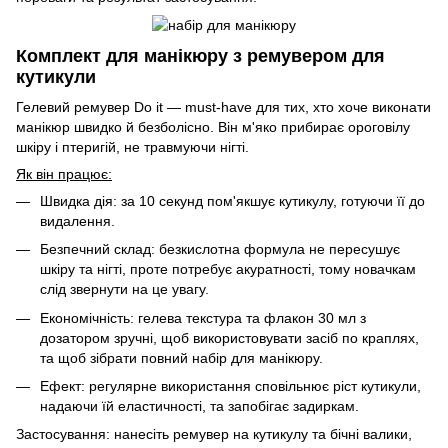
Комплект для манікюру з ремувером для
кутикули
Гелевий ремувер Do it — must-have для тих, хто хоче виконати
манікюр швидко й безболісно. Він м'яко прибирає ороговілу
шкіру і птеригій, не травмуючи нігті.
Як він працює:
Швидка дія: за 10 секунд пом'якшує кутикулу, готуючи її до
видалення.
Безпечний склад: безкислотна формула не пересушує
шкіру та нігті, проте потребує акуратності, тому новачкам
слід звернути на це увагу.
Економічність: гелева текстура та флакон 30 мл з
дозатором зручні, щоб використовувати засіб по краплях,
та щоб зібрати повний набір для манікюру.
Ефект: регулярне використання сповільнює ріст кутикули,
надаючи їй еластичності, та запобігає задиркам.
Застосування: нанесіть ремувер на кутикулу та бічні валики,