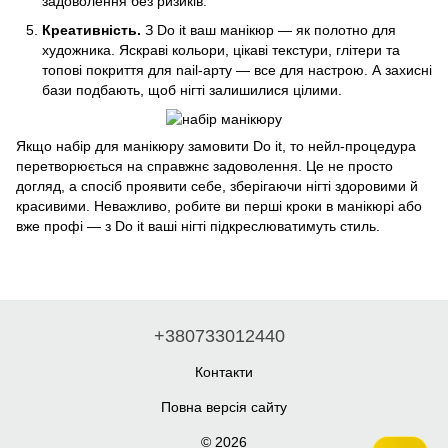
задоволення без ризиків.
Креативність.
З Do it ваш манікюр — як полотно для
художника. Яскраві кольори, цікаві текстури, глітери та
топові покриття для nail-арту — все для настрою. А захисні
бази подбають, щоб нігті залишилися цілими.
Якщо набір для манікюру замовити Do it, то нейл-процедура
перетворюється на справжнє задоволення. Це не просто
догляд, а спосіб проявити себе, зберігаючи нігті здоровими й
красивими. Неважливо, робите ви перші кроки в манікюрі або
вже профі — з Do it ваші нігті підкреслюватимуть стиль.
+380733012440
Контакти
Повна версія сайту
© 2026