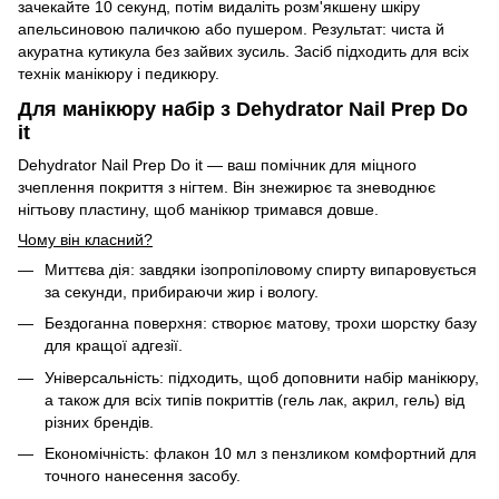
зачекайте 10 секунд, потім видаліть розм'якшену шкіру
апельсиновою паличкою або пушером. Результат: чиста й
акуратна кутикула без зайвих зусиль. Засіб підходить для всіх
технік манікюру і педикюру.
Для манікюру набір з Dehydrator Nail Prep Do
it
Dehydrator Nail Prep Do it — ваш помічник для міцного
зчеплення покриття з нігтем. Він знежирює та зневоднює
нігтьову пластину, щоб манікюр тримався довше.
Чому він класний?
Миттєва дія: завдяки ізопропіловому спирту випаровується
за секунди, прибираючи жир і вологу.
Бездоганна поверхня: створює матову, трохи шорстку базу
для кращої адгезії.
Універсальність: підходить, щоб доповнити набір манікюру,
а також для всіх типів покриттів (гель лак, акрил, гель) від
різних брендів.
Економічність: флакон 10 мл з пензликом комфортний для
точного нанесення засобу.