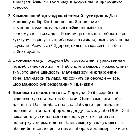
в минуле. Ваші нігті сяятимуть здоров'ям та природною
красою.
Комплексний догляд за нігтями й кутикулою.
Для
манікюру набір Do it наповнений корисними
компонентами: натуральні олійки, вітаміни та
зволожувальні складові. Вони зміцнюють нігті, дбають про
кутикулу і вирішують проблеми з ламкістю, розшаруванням
і сухістю. Результат? Здорові, сильні та красиві нігті без
зайвих зусиль.
Економія часу.
Продукти Do it розроблені з урахуванням
потреб сучасного життя. Набір для манікюру можна купити
тим, хто цінує швидкість. Маленькі зручні флакончики,
точні аплікатори та лаки, які сохнуть за секунди — все,
щоб манікюр був бездоганним і швидким.
Безпека та екологічність.
Формули Do it розроблені
відповідно до стандартів безпеки. Якщо замовити набір
для нігтів, Do it подбає про вас. Забудьте про шкідливі
речовини на кшталт формальдегіду, толуолу або DBP. Do it
використовує лише безпечні формули, які пройшли
перевірку у дерматологів. Навіть якщо у вас чутливі нігті
або ви боїтеся алергії, з цими наборами манікюр — чисте