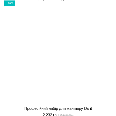
−10%
Професійний набір для манікюру Do it
2 232 грн
2 480 грн