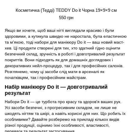
Косметичка (Тедді) TEDDY Do it Чорна 19×9×9 см
550 грн
Якщо ви хочете, щоб ваші нігті виглядали красиво і були
здоровими, а кутикула швидко не наростала, була еластичною
та м'якою, тоді набори для манікюру Do it — ваш новий маст-
хев. Ці продукти створені для тих, хто здатний гідно оцінити
безпечний склад, зручність в роботі і довготривалий результат
покриттів. Вони підходять як для домашніх доглядових і
декоративних нейл-процедур, так і для професійних салонів.
Розглянемо, чому ці засоби слід мати в арсеналі як
початківцям, так і професійним майстрам.
Набір манікюру Do it — довготривалий
результат
Набори Do it — це турбота про красу та здоров'я ваших рук.
Усі засоби безпечні, з прогресивним складом, не лише не
шкодять нігтям та шкірі, а навіть корисні для них. Що робить їх
особливими? Давайте розберемо на прикладі кількох видів
різної продукції, оцінимо їхні особливості, властивості,
переваги та результат застосування.