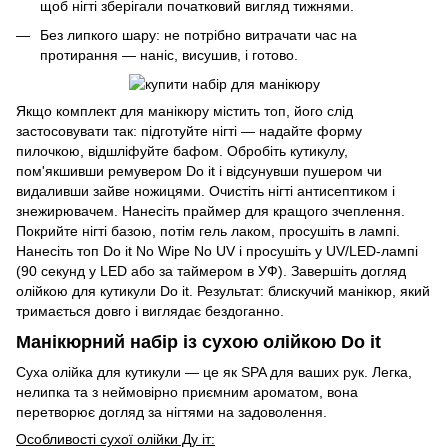
щоб нігті зберігали початковий вигляд тижнями.
Без липкого шару: не потрібно витрачати час на
протирання — наніс, висушив, і готово.
Якщо комплект для манікюру містить топ, його слід
застосовувати так: підготуйте нігті — надайте форму
пилочкою, відшліфуйте бафом. Обробіть кутикулу,
пом'якшивши ремувером Do it і відсунувши пушером чи
видаливши зайве ножицями. Очистіть нігті антисептиком і
знежирювачем. Нанесіть праймер для кращого зчеплення.
Покрийте нігті базою, потім гель лаком, просушіть в лампі.
Нанесіть топ Do it No Wipe No UV і просушіть у UV/LED-лампі
(90 секунд у LED або за таймером в УФ). Завершіть догляд
олійкою для кутикули Do it. Результат: блискучий манікюр, який
тримається довго і виглядає бездоганно.
Манікюрний набір із сухою олійкою Do it
Суха олійка для кутикули — це як SPA для ваших рук. Легка,
нелипка та з неймовірно приємним ароматом, вона
перетворює догляд за нігтями на задоволення.
Особливості сухої олійки Ду іт: