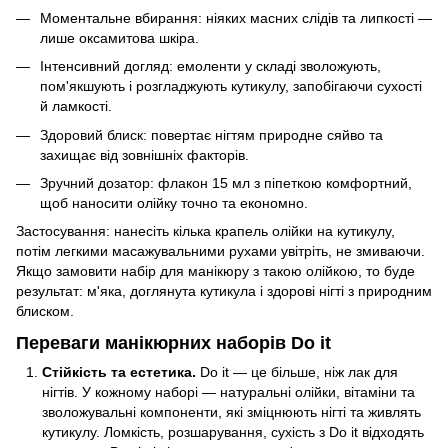
Моментальне вбирання: ніяких масних слідів та липкості —
лише оксамитова шкіра.
Інтенсивний догляд: емоленти у складі зволожують,
пом'якшують і розгладжують кутикулу, запобігаючи сухості
й ламкості.
Здоровий блиск: повертає нігтям природне сяйво та
захищає від зовнішніх факторів.
Зручний дозатор: флакон 15 мл з піпеткою комфортний,
щоб наносити олійку точно та економно.
Застосування: нанесіть кілька крапель олійки на кутикулу,
потім легкими масажувальними рухами увітріть, не змиваючи.
Якщо замовити набір для манікюру з такою олійкою, то буде
результат: м'яка, доглянута кутикула і здорові нігті з природним
блиском.
Переваги манікюрних наборів Do it
Стійкість та естетика.
Do it — це більше, ніж лак для
нігтів. У кожному наборі — натуральні олійки, вітаміни та
зволожувальні компоненти, які зміцнюють нігті та живлять
кутикулу. Ломкість, розшарування, сухість з Do it відходять