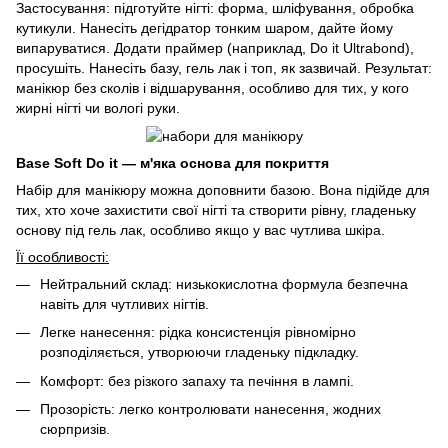
Застосування: підготуйте нігті: форма, шліфування, обробка
кутикули. Нанесіть дегідратор тонким шаром, дайте йому
випаруватися. Додати праймер (наприклад, Do it Ultrabond),
просушіть. Нанесіть базу, гель лак і топ, як зазвичай. Результат:
манікюр без сколів і відшарування, особливо для тих, у кого
жирні нігті чи вологі руки.
Base Soft Do it — м'яка основа для покриття
Набір для манікюру можна доповнити базою. Вона підійде для
тих, хто хоче захистити свої нігті та створити рівну, гладеньку
основу під гель лак, особливо якщо у вас чутлива шкіра.
Її особливості:
Нейтральний склад: низькокислотна формула безпечна
навіть для чутливих нігтів.
Легке нанесення: рідка консистенція рівномірно
розподіляється, утворюючи гладеньку підкладку.
Комфорт: без різкого запаху та печіння в лампі.
Прозорість: легко контролювати нанесення, жодних
сюрпризів.