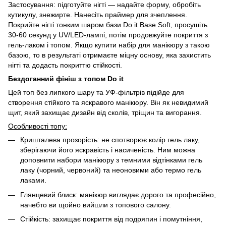
Застосування: підготуйте нігті — надайте форму, обробіть
кутикулу, знежирте. Нанесіть праймер для зчеплення.
Покрийте нігті тонким шаром бази Do it Base Soft, просушіть
30-60 секунд у UV/LED-лампі, потім продовжуйте покриття з
гель-лаком і топом. Якщо купити набір для манікюру з такою
базою, то в результаті отримаєте міцну основу, яка захистить
нігті та додасть покриттю стійкості.
Бездоганний фініш з топом Do it
Цей топ без липкого шару та УФ-фільтрів підійде для
створення стійкого та яскравого манікюру. Він як невидимий
щит, який захищає дизайн від сколів, тріщин та вигорання.
Особливості топу:
Кришталева прозорість: не спотворює колір гель лаку,
зберігаючи його яскравість і насиченість. Ним можна
доповнити набори манікюру з темними відтінками гель
лаку (чорний, червоний) та неоновими або термо гель
лаками.
Глянцевий блиск: манікюр виглядає дорого та професійно,
начебто ви щойно вийшли з топового салону.
Стійкість: захищає покриття від подряпин і помутніння,