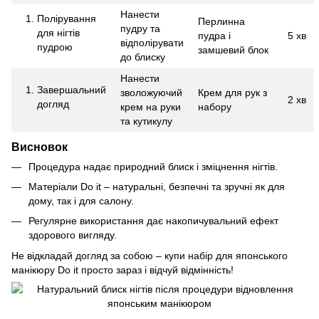
Нанести
Полірування
Перлинна
пудру та
для нігтів
пудра і
5 хв
відполірувати
пудрою
замшевий блок
до блиску
Нанести
Завершальний
зволожуючий
Крем для рук з
2 хв
догляд
крем на руки
набору
та кутикулу
Висновок
Процедура надає природний блиск і зміцнення нігтів.
Матеріали Do it – натуральні, безпечні та зручні як для
дому, так і для салону.
Регулярне використання дає накопичувальний ефект
здорового вигляду.
Не відкладай догляд за собою – купи набір для японського
манікюру Do it просто зараз і відчуй відмінність!