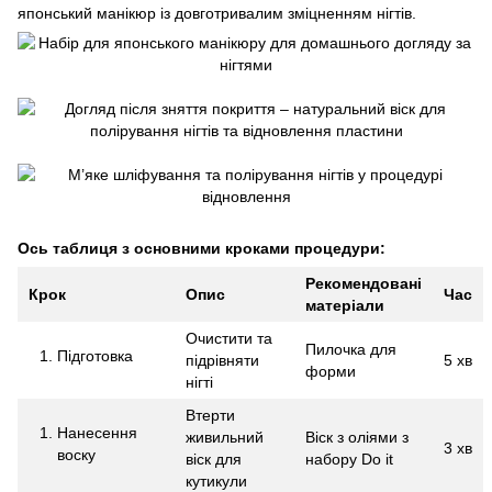
японський манікюр із довготривалим зміцненням нігтів.
Ось таблиця з основними кроками процедури:
Рекомендовані
Крок
Опис
Час
матеріали
Очистити та
Пилочка для
Підготовка
підрівняти
5 хв
форми
нігті
Втерти
Нанесення
живильний
Віск з оліями з
3 хв
воску
віск для
набору Do it
кутикули