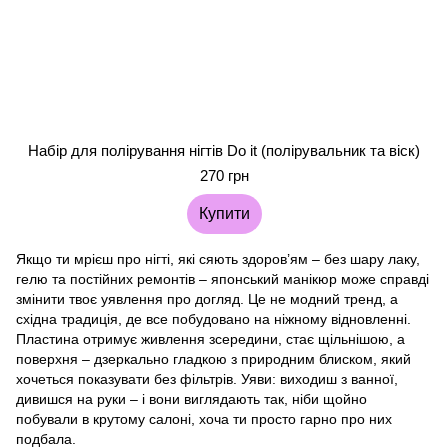
Набір для полірування нігтів Do it (полірувальник та віск)
270 грн
Купити
Якщо ти мрієш про нігті, які сяють здоров’ям – без шару лаку,
гелю та постійних ремонтів – японський манікюр може справді
змінити твоє уявлення про догляд. Це не модний тренд, а
східна традиція, де все побудовано на ніжному відновленні.
Пластина отримує живлення зсередини, стає щільнішою, а
поверхня – дзеркально гладкою з природним блиском, який
хочеться показувати без фільтрів. Уяви: виходиш з ванної,
дивишся на руки – і вони виглядають так, ніби щойно
побували в крутому салоні, хоча ти просто гарно про них
подбала.