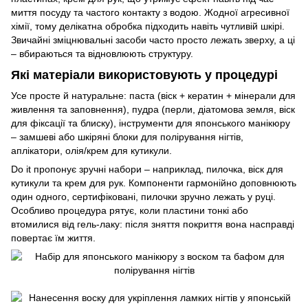
миття посуду та частого контакту з водою. Жодної агресивної
хімії, тому делікатна обробка підходить навіть чутливій шкірі.
Звичайні зміцнювальні засоби часто просто лежать зверху, а ці
– вбираються та відновлюють структуру.
Які матеріали використовують у процедурі
Усе просте й натуральне: паста (віск + кератин + мінерали для
живлення та заповнення), пудра (перли, діатомова земля, віск
для фіксації та блиску), інструменти для японського манікюру
– замшеві або шкіряні блоки для полірування нігтів,
аплікатори, олія/крем для кутикули.
Do it пропонує зручні набори – наприклад, пилочка, віск для
кутикули та крем для рук. Компоненти гармонійно доповнюють
один одного, сертифіковані, пилочки зручно лежать у руці.
Особливо процедура рятує, коли пластини тонкі або
втомилися від гель-лаку: після зняття покриття вона насправді
повертає їм життя.