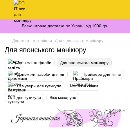
Безкоштовна доставка по Україні від 1000 грн
Допоміжні матеріали
Для японського манікюру
Для японського манікюру
Арт-гелі та фарби
Для японського манікюру
Допоміжні засоби для ніг
Праймери для нігтів
Ремувери для кутикули
Масажні свічки
Олії для кутикули
Віск макарунс