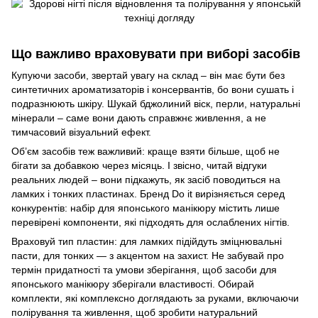
Що важливо враховувати при виборі засобів
Купуючи засоби, звертай увагу на склад – він має бути без
синтетичних ароматизаторів і консервантів, бо вони сушать і
подразнюють шкіру. Шукай бджолиний віск, перли, натуральні
мінерали – саме вони дають справжнє живлення, а не
тимчасовий візуальний ефект.
Об’єм засобів теж важливий: краще взяти більше, щоб не
бігати за добавкою через місяць. І звісно, читай відгуки
реальних людей – вони підкажуть, як засіб поводиться на
ламких і тонких пластинах. Бренд Do it вирізняється серед
конкурентів: набір для японського манікюру містить лише
перевірені компоненти, які підходять для ослаблених нігтів.
Враховуй тип пластин: для ламких підійдуть зміцнювальні
пасти, для тонких — з акцентом на захист. Не забувай про
термін придатності та умови зберігання, щоб засоби для
японського манікюру зберігали властивості. Обирай
комплекти, які комплексно доглядають за руками, включаючи
полірування та живлення, щоб зробити натуральний