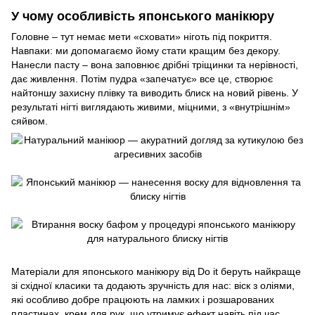
У чому особливість японського манікюру
Головне – тут немає мети «сховати» ніготь під покриття.
Навпаки: ми допомагаємо йому стати кращим без декору.
Нанесли пасту – вона заповнює дрібні тріщинки та нерівності,
дає живлення. Потім пудра «запечатує» все це, створює
найтоншу захисну плівку та виводить блиск на новий рівень. У
результаті нігті виглядають живими, міцними, з «внутрішнім»
сяйвом.
Матеріали для японського манікюру від Do it беруть найкраще
зі східної класики та додають зручність для нас: віск з оліями,
які особливо добре працюють на ламких і розшарованих
пластинах, крем для рук, що утримує ефект навіть під час