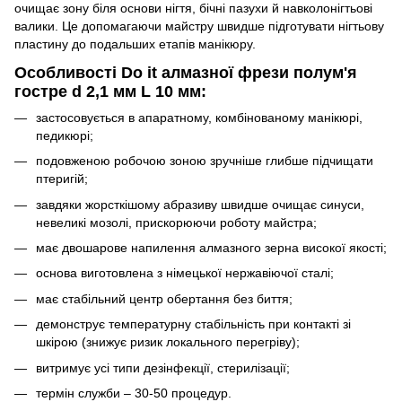
очищає зону біля основи нігтя, бічні пазухи й навколонігтьові
валики. Це допомагаючи майстру швидше підготувати нігтьову
пластину до подальших етапів манікюру.
Особливості Do it алмазної фрези полум'я
гостре d 2,1 мм L 10 мм:
застосовується в апаратному, комбінованому манікюрі,
педикюрі;
подовженою робочою зоною зручніше глибше підчищати
птеригій;
завдяки жорсткішому абразиву швидше очищає синуси,
невеликі мозолі, прискорюючи роботу майстра;
має двошарове напилення алмазного зерна високої якості;
основа виготовлена з німецької нержавіючої сталі;
має стабільний центр обертання без биття;
демонструє температурну стабільність при контакті зі
шкірою (знижує ризик локального перегріву);
витримує усі типи дезінфекції, стерилізації;
термін служби – 30-50 процедур.