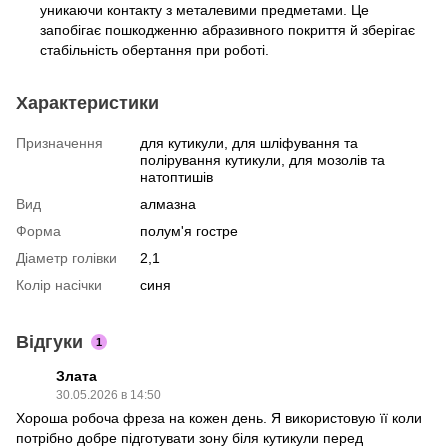
уникаючи контакту з металевими предметами. Це
запобігає пошкодженню абразивного покриття й зберігає
стабільність обертання при роботі.
Характеристики
Призначення
для кутикули, для шліфування та
полірування кутикули, для мозолів та
натоптишів
Вид
алмазна
Форма
полум'я гостре
Діаметр голівки
2,1
Колір насічки
синя
Відгуки
1
Злата
30.05.2026 в 14:50
Хороша робоча фреза на кожен день. Я використовую її коли
потрібно добре підготувати зону біля кутикули перед