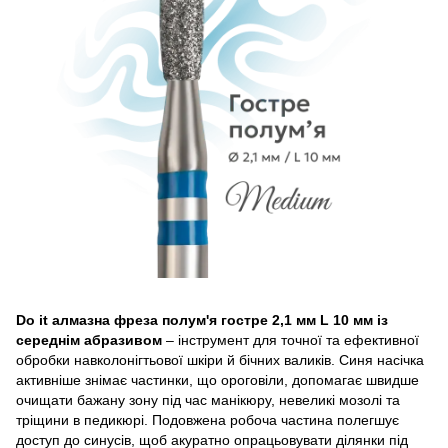
Do it алмазна фреза полум'я гостре 2,1 мм L 10 мм із
середнім абразивом
– інструмент для точної та ефективної
обробки навколонігтьової шкіри й бічних валиків. Синя насічка
активніше знімає частинки, що ороговіли, допомагає швидше
очищати бажану зону під час манікюру, невеликі мозолі та
тріщини в педикюрі. Подовжена робоча частина полегшує
доступ до синусів, щоб акуратно опрацьовувати ділянки під