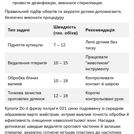
провести дезінфекцію, виконати стерилізацію.
Правильний підбір обертів та акуратні дотики допомагають
безпечно виконати процедуру.
Швидкість
Тип задачі
Рекомендація
(тис. об/хв)
Легкі дотики без
Підняття кутикули
7 – 12
тиску
Працювати
Видалення птеригія
10 – 15
"животиком"
інструменту
Обробка бічних
Контролювати
10 – 18
валиків
контакт зі шкірою
Точкова зачистка
Короткі
12 – 18
ороговілих ділянок
контрольовані рухи
Купити Do it фрезу полум'я 021 синю подовжену із середнім
абразивом варто майстрам, котрим важливі точність обробки й
ефективність очищення навколонігтьової зони. Насадка
допомагає швидше видаляти ороговілі частинки й залишки
птеригію, акуратно готуючи нігтьову пластину до наступних