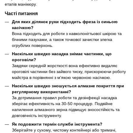
етапів манікюру.
Часті питання
Для яких ділянок руки підходить фреза із синьою
насічкою?
Вона підходить для роботи з навколонігтьової шкірою та
бічними пазухами, а також точкової зачистки злегка
огрубілих поверхонь.
Наскільки швидко насадка знімає частинки, що
ороговіли?
Завдяки середній жорсткості вона ефективно видаляє
ороговілі частинки без зайвого тиску, прискорюючи роботу
майстра в порівнянні з м'якою червоною насічкою.
Наскільки швидко зношується алмазне покриття при
регулярному використанні?
За дотримання правил роботи та дезінфекції насадка
зберігає ефективність на 30-50 процедур. Подвійне
напилення алмазного зерна підвищує зносостійкість та
довговічність інструменту.
Як подовжити термін служби інструмента?
Зберігайте у сухому, чистому контейнері або тримачі,