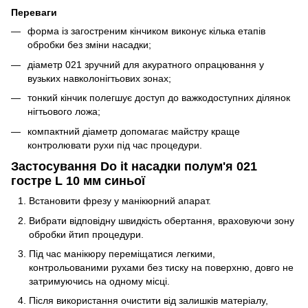
Переваги
форма із загостреним кінчиком виконує кілька етапів
обробки без зміни насадки;
діаметр 021 зручний для акуратного опрацювання у
вузьких навколонігтьових зонах;
тонкий кінчик полегшує доступ до важкодоступних ділянок
нігтьового ложа;
компактний діаметр допомагає майстру краще
контролювати рухи під час процедури.
Застосування Do it насадки полум'я 021
гостре L 10 мм синьої
Встановити фрезу у манікюрний апарат.
Вибрати відповідну швидкість обертання, враховуючи зону
обробки йтип процедури.
Під час манікюру переміщатися легкими,
контрольованими рухами без тиску на поверхню, довго не
затримуючись на одному місці.
Після використання очистити від залишків матеріалу,