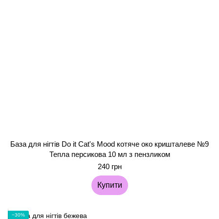
База для нігтів Do it Cat's Mood котяче око кришталеве №9
Тепла персикова 10 мл з пензликом
240 грн
Купити
−30%