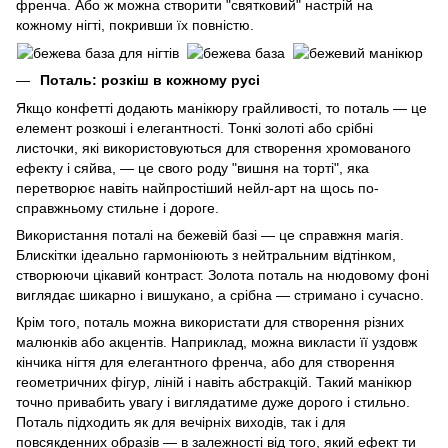
френча. Або ж можна створити "святковий" настрій на
кожному нігті, покривши їх повністю.
Поталь: розкіш в кожному русі
Якщо конфетті додають манікюру грайливості, то поталь — це
елемент розкоші і елегантності. Тонкі золоті або срібні
листочки, які використовуються для створення хромованого
ефекту і сяйва, — це свого роду "вишня на торті", яка
перетворює навіть найпростіший нейл-арт на щось по-
справжньому стильне і дороге.
Використання поталі на бежевій базі — це справжня магія.
Блискітки ідеально гармоніюють з нейтральним відтінком,
створюючи цікавий контраст. Золота поталь на нюдовому фоні
виглядає шикарно і вишукано, а срібна — стримано і сучасно.
Крім того, поталь можна використати для створення різних
малюнків або акцентів. Наприклад, можна викласти її уздовж
кінчика нігтя для елегантного френча, або для створення
геометричних фігур, ліній і навіть абстракцій. Такий манікюр
точно привабить увагу і виглядатиме дуже дорого і стильно.
Поталь підходить як для вечірніх виходів, так і для
повсякденних образів — в залежності від того, який ефект ти