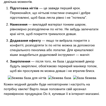
декілька моментів.
Підготовка нігтів
— це завжди перший крок.
Переконайся, що нігтьові пластини очищені і добре
підготовлені, щоб база лягла рівно і не "потекла".
Нанесення
— викладай матеріал тонким шаром,
рівномірно розподіляючи по нігтю. Не забудь запечатати
краї нігтя, щоб покриття трималося довше.
Додавання ефекту
— якщо ти вибрала покриття з
конфетті, розподіляти їх по нігтю можна за допомогою
спеціального пензлика або лопатки. Для кришталевої
кішки знадобиться додатковий інструмент — магніт.
Закріплення
— після того, як база і додатковий декор
будуть закріплені, обов'язково перекрий манікюр топом,
щоб він прослужив як можна довше і не втратив блиск.
Кожен модний дизайн буде неповторним і настроїть на
потрібну хвилю! Варто лише поповнити свій арсенал
перевіреною продукцією Do it, купивши її в інтернет-магазині.