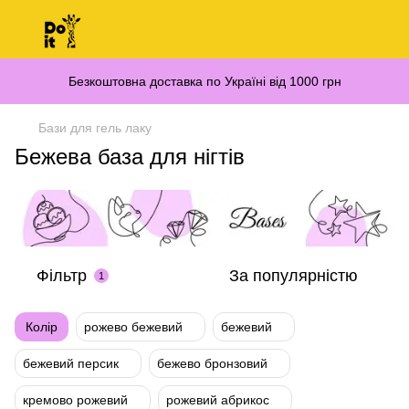
Безкоштовна доставка по Україні від 1000 грн
Бази для гель лаку
Бежева база для нігтів
Фільтр
За популярністю
1
Колір
рожево бежевий
бежевий
бежевий персик
бежево бронзовий
кремово рожевий
рожевий абрикос