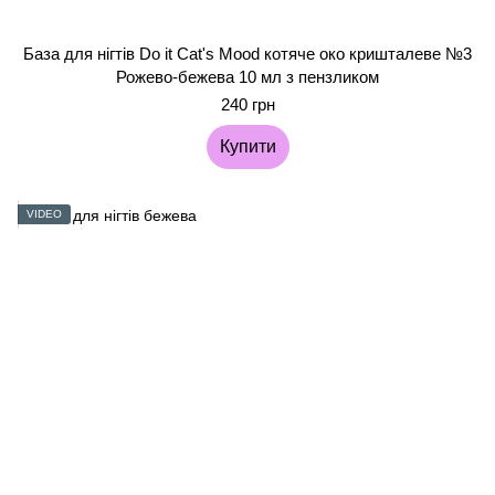
База для нігтів Do it Cat's Mood котяче око кришталеве №3
Рожево-бежева 10 мл з пензликом
240 грн
Купити
VIDEO