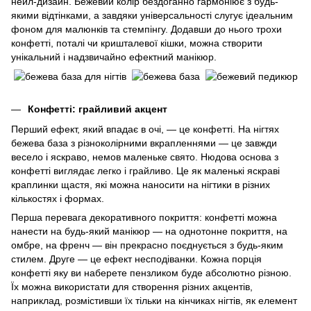
нейл-дизайн. Бежевий колір бездоганно гармоніює з будь-
якими відтінками, а завдяки універсальності слугує ідеальним
фоном для малюнків та стемпінгу. Додавши до нього трохи
конфетті, поталі чи кришталевої кішки, можна створити
унікальний і надзвичайно ефектний манікюр.
Конфетті: грайливий акцент
Перший ефект, який впадає в очі, — це конфетті. На нігтях
бежева база з різноколірними вкрапленнями — це завжди
весело і яскраво, немов маленьке свято. Нюдова основа з
конфетті виглядає легко і грайливо. Це як маленькі яскраві
краплинки щастя, які можна наносити на нігтики в різних
кількостях і формах.
Перша перевага декоративного покриття: конфетті можна
нанести на будь-який манікюр — на однотонне покриття, на
омбре, на френч — він прекрасно поєднується з будь-яким
стилем. Друге — це ефект несподіванки. Кожна порція
конфетті яку ви наберете пензликом буде абсолютно різною.
Їх можна використати для створення різних акцентів,
наприклад, розмістивши їх тільки на кінчиках нігтів, як елемент