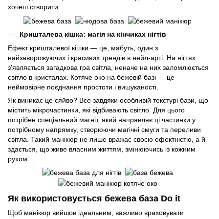
хочеш створити.
Кришталева кішка: магія на кінчиках нігтів
Ефект кришталевої кішки — це, мабуть, один з
найзаворожуючих і красивих трендів в нейл-арті. На нігтях
з'являється загадкова гра світла, неначе на них заломлюється
світло в кристалах. Котяче око на бежевій базі — це
неймовірне поєднання простоти і вишуканості.
Як виникає це сяйво? Все завдяки особливій текстурі бази, що
містить мікрочастинки, які відбивають світло. Для цього
потрібен спеціальний магніт, який направляє ці частинки у
потрібному напрямку, створюючи магічні смуги та переливи
світла. Такий манікюр не лише вражає своєю ефектністю, а й
здається, що живе власним життям, змінюючись із кожним
рухом.
Як використовується бежева база Do it
Щоб манікюр вийшов ідеальним, важливо враховувати