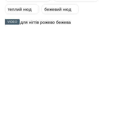
теплий нюд
бежевий нюд
VIDEO