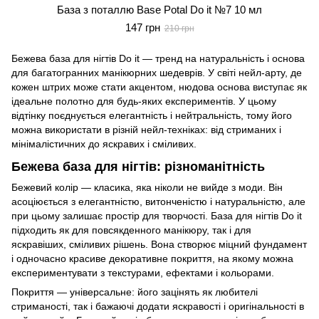
База з поталлю Base Potal Do it №7 10 мл
147 грн
210 грн
Бежева база для нігтів Do it — тренд на натуральність і основа
для багатогранних манікюрних шедеврів. У світі нейл-арту, де
кожен штрих може стати акцентом, нюдова основа виступає як
ідеальне полотно для будь-яких експериментів. У цьому
відтінку поєднується елегантність і нейтральність, тому його
можна використати в різній нейл-техніках: від стриманих і
мінімалістичних до яскравих і сміливих.
Бежева база для нігтів: різноманітність
Бежевий колір — класика, яка ніколи не вийде з моди. Він
асоціюється з елегантністю, витонченістю і натуральністю, але
при цьому залишає простір для творчості. База для нігтів Do it
підходить як для повсякденного манікюру, так і для
яскравіших, сміливих рішень. Вона створює міцний фундамент
і одночасно красиве декоративне покриття, на якому можна
експериментувати з текстурами, ефектами і кольорами.
Покриття — універсальне: його зацінять як любителі
стриманості, так і бажаючі додати яскравості і оригінальності в