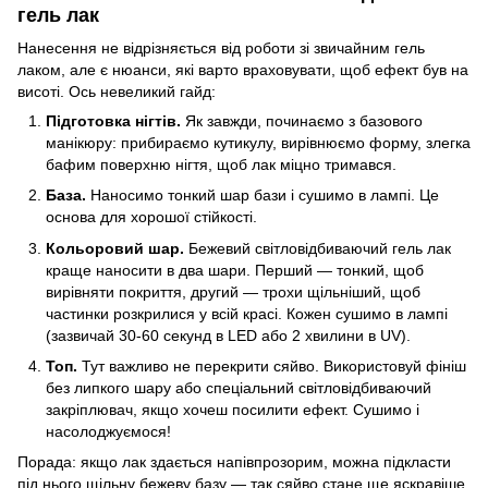
гель лак
Нанесення не відрізняється від роботи зі звичайним гель
лаком, але є нюанси, які варто враховувати, щоб ефект був на
висоті. Ось невеликий гайд:
Підготовка нігтів.
Як завжди, починаємо з базового
манікюру: прибираємо кутикулу, вирівнюємо форму, злегка
бафим поверхню нігтя, щоб лак міцно тримався.
База.
Наносимо тонкий шар бази і сушимо в лампі. Це
основа для хорошої стійкості.
Кольоровий шар.
Бежевий світловідбиваючий гель лак
краще наносити в два шари. Перший — тонкий, щоб
вирівняти покриття, другий — трохи щільніший, щоб
частинки розкрилися у всій красі. Кожен сушимо в лампі
(зазвичай 30-60 секунд в LED або 2 хвилини в UV).
Топ.
Тут важливо не перекрити сяйво. Використовуй фініш
без липкого шару або спеціальний світловідбиваючий
закріплювач, якщо хочеш посилити ефект. Сушимо і
насолоджуємося!
Порада: якщо лак здається напівпрозорим, можна підкласти
під нього щільну бежеву базу — так сяйво стане ще яскравіше.