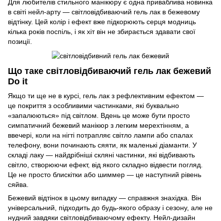
Для любителів стильного манікюру є одна приваблива новинка
в світі нейл-арту — світловідбиваючий гель лак в бежевому
відтінку. Цей колір і ефект вже підкорюють серця модниць
кілька років поспіль, і як хіт він не збирається здавати свої
позиції.
Що таке світловідбиваючий гель лак бежевий
Do it
Якщо ти ще не в курсі, гель лак з рефлективним ефектом —
це покриття з особливими частинками, які буквально
«запалюються» під світлом. Вдень це може бути просто
симпатичний бежевий манікюр з легким мерехтінням, а
ввечері, коли на нігті потрапляє світло лампи або спалах
телефону, вони починають сяяти, як маленькі діаманти. У
складі лаку — найдрібніші скляні частинки, які відбивають
світло, створюючи ефект, від якого складно відвести погляд.
Це не просто блискітки або шиммер — це наступний рівень
сяйва.
Бежевий відтінок в цьому випадку — справжня знахідка. Він
універсальний, підходить до будь-якого образу і сезону, але не
нудний завдяки світловідбиваючому ефекту. Нейл-дизайн