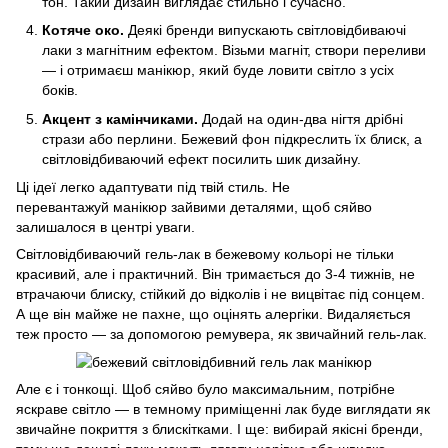
тон. Такий дизайн виглядає стильно і сучасно.
Котяче око.
Деякі бренди випускають світловідбиваючі
лаки з магнітним ефектом. Візьми магніт, створи переливи
— і отримаєш манікюр, який буде ловити світло з усіх
боків.
Акцент з камінчиками.
Додай на один-два нігтя дрібні
стрази або перлини. Бежевий фон підкреслить їх блиск, а
світловідбиваючий ефект посилить шик дизайну.
Ці ідеї легко адаптувати під твій стиль. Не
перевантажуй манікюр зайвими деталями, щоб сяйво
залишалося в центрі уваги.
Світловідбиваючий гель-лак в бежевому кольорі не тільки
красивий, але і практичний. Він тримається до 3-4 тижнів, не
втрачаючи блиску, стійкий до відколів і не вицвітає під сонцем.
А ще він майже не пахне, що оцінять алергіки. Видаляється
теж просто — за допомогою ремувера, як звичайний гель-лак.
Але є і тонкощі. Щоб сяйво було максимальним, потрібне
яскраве світло — в темному приміщенні лак буде виглядати як
звичайне покриття з блискітками. І ще: вибирай якісні бренди,