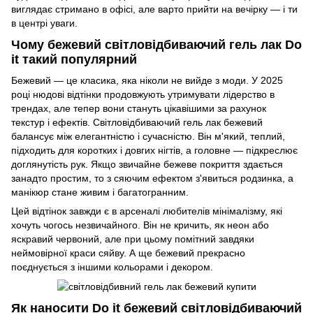
виглядає стримано в офісі, але варто прийти на вечірку — і ти
в центрі уваги.
Чому бежевий світловідбиваючий гель лак Do
it такий популярний
Бежевий — це класика, яка ніколи не вийде з моди. У 2025
році нюдові відтінки продовжують утримувати лідерство в
трендах, але тепер вони стануть цікавішими за рахунок
текстур і ефектів. Світловідбиваючий гель лак бежевий
балансує між елегантністю і сучасністю. Він м'який, теплий,
підходить для коротких і довгих нігтів, а головне — підкреслює
доглянутість рук. Якщо звичайне бежеве покриття здається
занадто простим, то з сяючим ефектом з'явиться родзинка, а
манікюр стане живим і багатогранним.
Цей відтінок завжди є в арсеналі любителів мінімалізму, які
хочуть чогось незвичайного. Він не кричить, як неон або
яскравий червоний, але при цьому помітний завдяки
неймовірної краси сяйву. А ще бежевий прекрасно
поєднується з іншими кольорами і декором.
Як наносити Do it бежевий світловідбиваючий