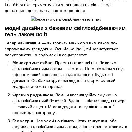
І не бійся експериментувати з товщиною шарів — іноді
достатньо одного для легкого мерехтіння.
Модні дизайни з бежевим світловідбиваючим
гель лаком Do it
Тепер найцікавіше — як зробити манікюр з цим лаком по-
справжньому трендовим. Ось кілька ідей, які користуються
популярністю на подіумах і в соцмережах:
Монохромне сяйво.
Просто покрий всі нігті бежевим
світловідбиваючим лаком — і готово. Це мінімалізм з вау-
ефектом, який красиво виглядає на нігтях будь-якої
довжини. Особливо круто виглядає на формі «м'який
квадрат» або «балерина».
Френч з родзинкою.
Заміни класичну білу смужку на
світловідбиваючий бежевий. Вдень — ніжний нюд, ввечері
— сяючий акцент. Можна додати тонку лінію золотої
фольги для контрасту.
Геометрія.
Намалюй на кількох нігтях трикутники або
смужки світловідбиваючим лаком, а інші залиш матовими в