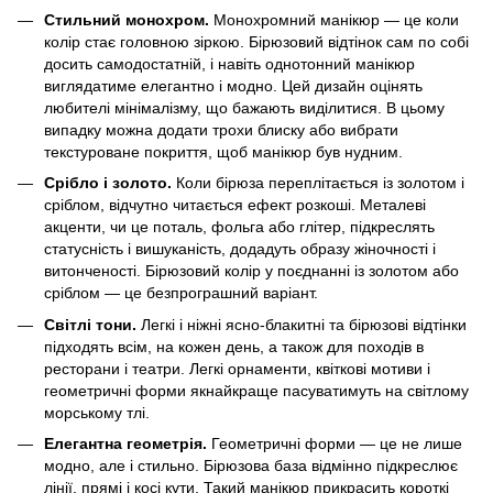
Стильний монохром.
Монохромний манікюр — це коли
колір стає головною зіркою. Бірюзовий відтінок сам по собі
досить самодостатній, і навіть однотонний манікюр
виглядатиме елегантно і модно. Цей дизайн оцінять
любителі мінімалізму, що бажають виділитися. В цьому
випадку можна додати трохи блиску або вибрати
текстуроване покриття, щоб манікюр був нудним.
Срібло і золото.
Коли бірюза переплітається із золотом і
сріблом, відчутно читається ефект розкоші. Металеві
акценти, чи це поталь, фольга або глітер, підкреслять
статусність і вишуканість, додадуть образу жіночності і
витонченості. Бірюзовий колір у поєднанні із золотом або
сріблом — це безпрограшний варіант.
Світлі тони.
Легкі і ніжні ясно-блакитні та бірюзові відтінки
підходять всім, на кожен день, а також для походів в
ресторани і театри. Легкі орнаменти, квіткові мотиви і
геометричні форми якнайкраще пасуватимуть на світлому
морському тлі.
Елегантна геометрія.
Геометричні форми — це не лише
модно, але і стильно. Бірюзова база відмінно підкреслює
лінії, прямі і косі кути. Такий манікюр прикрасить короткі