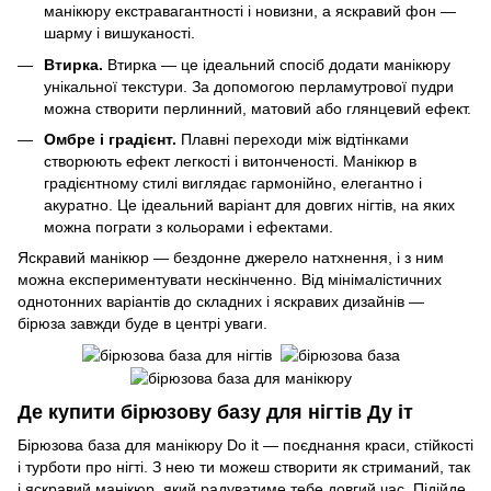
манікюру екстравагантності і новизни, а яскравий фон —
шарму і вишуканості.
Втирка.
Втирка — це ідеальний спосіб додати манікюру
унікальної текстури. За допомогою перламутрової пудри
можна створити перлинний, матовий або глянцевий ефект.
Омбре і градієнт.
Плавні переходи між відтінками
створюють ефект легкості і витонченості. Манікюр в
градієнтному стилі виглядає гармонійно, елегантно і
акуратно. Це ідеальний варіант для довгих нігтів, на яких
можна пограти з кольорами і ефектами.
Яскравий манікюр — бездонне джерело натхнення, і з ним
можна експериментувати нескінченно. Від мінімалістичних
однотонних варіантів до складних і яскравих дизайнів —
бірюза завжди буде в центрі уваги.
Де купити бірюзову базу для нігтів Ду іт
Бірюзова база для манікюру Do it — поєднання краси, стійкості
і турботи про нігті. З нею ти можеш створити як стриманий, так
і яскравий манікюр, який радуватиме тебе довгий час. Підійде