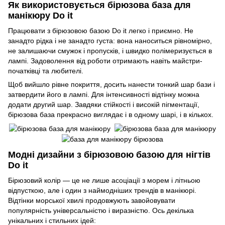
Як використовується бірюзова база для
манікюру Do it
Працювати з бірюзовою базою Do it легко і приємно. Не
занадто рідка і не занадто густа: вона наноситься рівномірно,
не залишаючи смужок і пропусків, і швидко полімеризується в
лампі. Задоволення від роботи отримають навіть майстри-
початківці та любителі.
Щоб вийшло рівне покриття, досить нанести тонкий шар бази і
затвердити його в лампі. Для інтенсивності відтінку можна
додати другий шар. Завдяки стійкості і високій пігментації,
бірюзова база прекрасно виглядає і в одному шарі, і в кількох.
Модні дизайни з бірюзовою базою для нігтів
Do it
Бірюзовий колір — це не лише асоціації з морем і літньою
відпусткою, але і один з наймодніших трендів в манікюрі.
Відтінки морської хвилі продовжують завойовувати
популярність універсальністю і виразністю. Ось декілька
унікальних і стильних ідей: