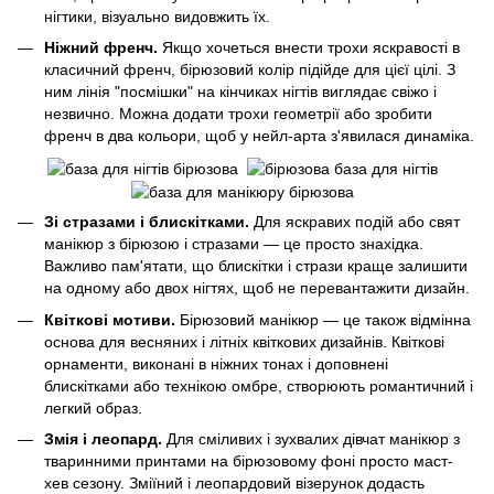
нігтики, візуально видовжить їх.
Ніжний френч.
Якщо хочеться внести трохи яскравості в
класичний френч, бірюзовий колір підійде для цієї цілі. З
ним лінія "посмішки" на кінчиках нігтів виглядає свіжо і
незвично. Можна додати трохи геометрії або зробити
френч в два кольори, щоб у нейл-арта з'явилася динаміка.
Зі стразами і блискітками.
Для яскравих подій або свят
манікюр з бірюзою і стразами — це просто знахідка.
Важливо пам'ятати, що блискітки і стрази краще залишити
на одному або двох нігтях, щоб не перевантажити дизайн.
Квіткові мотиви.
Бірюзовий манікюр — це також відмінна
основа для весняних і літніх квіткових дизайнів. Квіткові
орнаменти, виконані в ніжних тонах і доповнені
блискітками або технікою омбре, створюють романтичний і
легкий образ.
Змія і леопард.
Для сміливих і зухвалих дівчат манікюр з
тваринними принтами на бірюзовому фоні просто маст-
хев сезону. Зміїний і леопардовий візерунок додасть