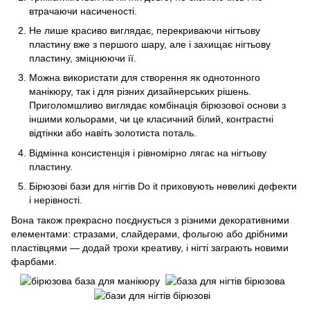
втрачаючи насиченості.
Не лише красиво виглядає, перекриваючи нігтьову
пластину вже з першого шару, але і захищає нігтьову
пластину, зміцнюючи її.
Можна використати для створення як однотонного
манікюру, так і для різних дизайнерських рішень.
Приголомшливо виглядає комбінація бірюзової основи з
іншими кольорами, чи це класичний білий, контрастні
відтінки або навіть золотиста поталь.
Відмінна консистенція і рівномірно лягає на нігтьову
пластину.
Бірюзові бази для нігтів Do it приховують невеликі дефекти
і нерівності.
Вона також прекрасно поєднується з різними декоративними
елементами: стразами, слайдерами, фольгою або дрібними
пластівцями — додай трохи креативу, і нігті заграють новими
фарбами.