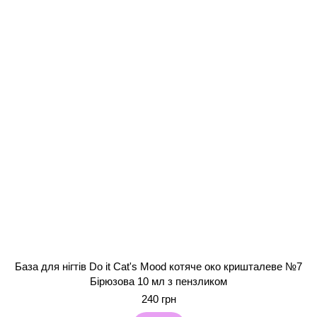
База для нігтів Do it Cat's Mood котяче око кришталеве №7
Бірюзова 10 мл з пензликом
240 грн