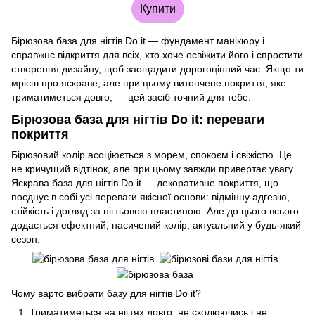
Купити
Бірюзова база для нігтів Do it — фундамент манікюру і
справжнє відкриття для всіх, хто хоче освіжити його і спростити
створення дизайну, щоб заощадити дорогоцінний час. Якщо ти
мрієш про яскраве, але при цьому витончене покриття, яке
триматиметься довго, — цей засіб точний для тебе.
Бірюзова база для нігтів Do it: переваги
покриття
Бірюзовий колір асоціюється з морем, спокоєм і свіжістю. Це
не кричущий відтінок, але при цьому завжди привертає увагу.
Яскрава база для нігтів Do it — декоративне покриття, що
поєднує в собі усі переваги якісної основи: відмінну адгезію,
стійкість і догляд за нігтьовою пластиною. Але до цього всього
додається ефектний, насичений колір, актуальний у будь-який
сезон.
Чому варто вибрати базу для нігтів Do it?
Триматиметься на нігтях довго, не сколюючись і не