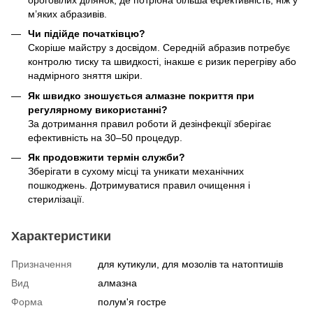
м’яких абразивів.
Чи підійде початківцю?
Скоріше майстру з досвідом. Середній абразив потребує
контролю тиску та швидкості, інакше є ризик перегріву або
надмірного зняття шкіри.
Як швидко зношується алмазне покриття при
регулярному використанні?
За дотримання правил роботи й дезінфекції зберігає
ефективність на 30–50 процедур.
Як продовжити термін служби?
Зберігати в сухому місці та уникати механічних
пошкоджень. Дотримуватися правил очищення і
стерилізації.
Характеристики
Призначення
для кутикули, для мозолів та натоптишів
Вид
алмазна
Форма
полум'я гостре