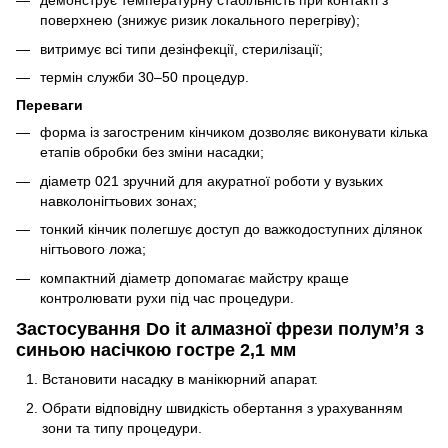
демонструє температурну стабільність при контакті з
поверхнею (знижує ризик локального перегріву);
витримує всі типи дезінфекції, стерилізації;
термін служби 30–50 процедур.
Переваги
форма із загостреним кінчиком дозволяє виконувати кілька
етапів обробки без зміни насадки;
діаметр 021 зручний для акуратної роботи у вузьких
навколонігтьових зонах;
тонкий кінчик полегшує доступ до важкодоступних ділянок
нігтьового ложа;
компактний діаметр допомагає майстру краще
контролювати рухи під час процедури.
Застосування Do it алмазної фрези полум’я з
синьою насічкою гостре 2,1 мм
Встановити насадку в манікюрний апарат.
Обрати відповідну швидкість обертання з урахуванням
зони та типу процедури.