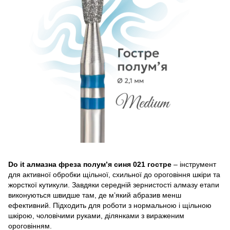
Do it алмазна фреза полум’я синя 021 гостре
– інструмент
для активної обробки щільної, схильної до ороговіння шкіри та
жорсткої кутикули. Завдяки середній зернистості алмазу етапи
виконуються швидше там, де м’який абразив менш
ефективний. Підходить для роботи з нормальною і щільною
шкірою, чоловічими руками, ділянками з вираженим
ороговінням.