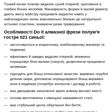
Тонкий кінчик точково видаляє сухий птеригій, ороговіння в
глибині бічних жолобків. Маневреність форми й малий діаметр
дають змогу майстру працювати акуратно навіть у
найскладніших зонах максимально близько до натуральної
нігтьової пластини, знижуючи ризик травмування.
Особливості Do it алмазної фрези полум’я
гостре 021 синьої:
застосовується в апаратному, комбінованому манікюрі та
педикюрі;
ефективно й швидко видаляє птеригій, впевнено
опрацьовує бічні валики (синуси), дозволяючи працювати
активніше;
підходить для більш інтенсивної зачистки: вирівнює огрубілі
ділянки шкіри, допомагає опрацьовувати більш виражені
зони в педикюрі (потребує контролю і досвіду в роботі);
має двошарове напилення зерен алмазу високої якості;
основа виготовлена з німецької нержавіючої сталі;
має стабільний центр обертання без биття;