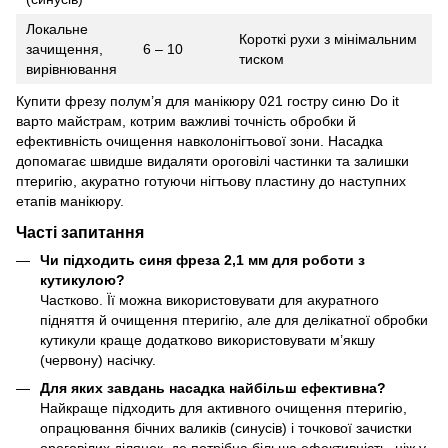
Локальне
Короткі рухи з мінімальним
зачищення,
6 – 10
тиском
вирівнювання
Купити фрезу полум’я для манікюру 021 гостру синю Do it
варто майстрам, котрим важливі точність обробки й
ефективність очищення навколонігтьової зони. Насадка
допомагає швидше видаляти ороговілі частинки та залишки
птеригію, акуратно готуючи нігтьову пластину до наступних
етапів манікюру.
Часті запитання
Чи підходить синя фреза 2,1 мм для роботи з
кутикулою?
Частково. Її можна використовувати для акуратного
підняття й очищення птеригію, але для делікатної обробки
кутикули краще додатково використовувати м’якшу
(червону) насічку.
Для яких завдань насадка найбільш ефективна?
Найкраще підходить для активного очищення птеригію,
опрацювання бічних валиків (синусів) і точкової зачистки
ороговілих ділянок, де потрібна більша ефективність, ніж у