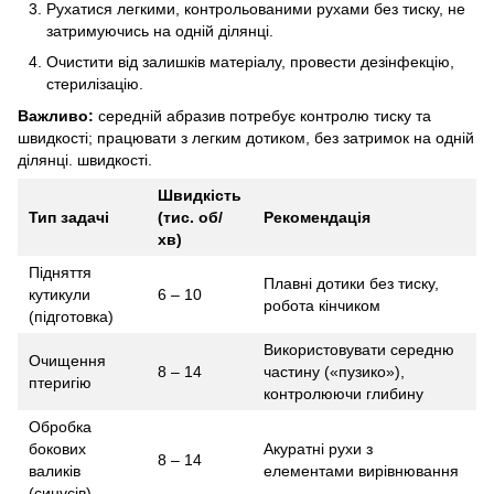
Рухатися легкими, контрольованими рухами без тиску, не
затримуючись на одній ділянці.
Очистити від залишків матеріалу, провести дезінфекцію,
стерилізацію.
Важливо:
середній абразив потребує контролю тиску та
швидкості; працювати з легким дотиком, без затримок на одній
ділянці. швидкості.
Швидкість
Тип задачі
(тис. об/
Рекомендація
хв)
Підняття
Плавні дотики без тиску,
кутикули
6 – 10
робота кінчиком
(підготовка)
Використовувати середню
Очищення
8 – 14
частину («пузико»),
птеригію
контролюючи глибину
Обробка
бокових
Акуратні рухи з
8 – 14
валиків
елементами вирівнювання
(синусів)