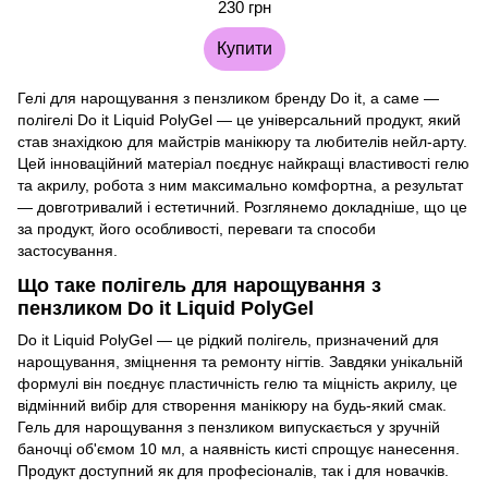
230 грн
Купити
Гелі для нарощування з пензликом бренду Do it, а саме —
полігелі Do it Liquid PolyGel — це універсальний продукт, який
став знахідкою для майстрів манікюру та любителів нейл-арту.
Цей інноваційний матеріал поєднує найкращі властивості гелю
та акрилу, робота з ним максимально комфортна, а результат
— довготривалий і естетичний. Розглянемо докладніше, що це
за продукт, його особливості, переваги та способи
застосування.
Що таке полігель для нарощування з
пензликом Do it Liquid PolyGel
Do it Liquid PolyGel — це рідкий полігель, призначений для
нарощування, зміцнення та ремонту нігтів. Завдяки унікальній
формулі він поєднує пластичність гелю та міцність акрилу, це
відмінний вибір для створення манікюру на будь-який смак.
Гель для нарощування з пензликом випускається у зручній
баночці об'ємом 10 мл, а наявність кисті спрощує нанесення.
Продукт доступний як для професіоналів, так і для новачків.