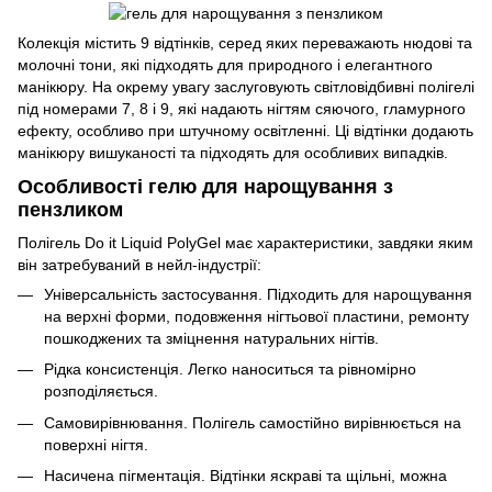
Колекція містить 9 відтінків, серед яких переважають нюдові та
молочні тони, які підходять для природного і елегантного
манікюру. На окрему увагу заслуговують світловідбивні полігелі
під номерами 7, 8 і 9, які надають нігтям сяючого, гламурного
ефекту, особливо при штучному освітленні. Ці відтінки додають
манікюру вишуканості та підходять для особливих випадків.
Особливості гелю для нарощування з
пензликом
Полігель Do it Liquid PolyGel має характеристики, завдяки яким
він затребуваний в нейл-індустрії:
Універсальність застосування. Підходить для нарощування
на верхні форми, подовження нігтьової пластини, ремонту
пошкоджених та зміцнення натуральних нігтів.
Рідка консистенція. Легко наноситься та рівномірно
розподіляється.
Самовирівнювання. Полігель самостійно вирівнюється на
поверхні нігтя.
Насичена пігментація. Відтінки яскраві та щільні, можна