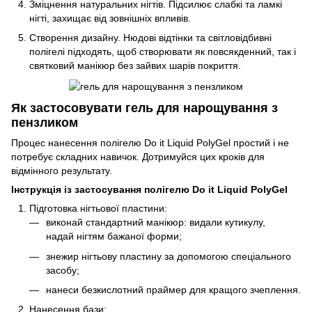
Зміцнення натуральних нігтів. Підсилює слабкі та ламкі
нігті, захищає від зовнішніх впливів.
Створення дизайну. Нюдові відтінки та світловідбивні
полігелі підходять, щоб створювати як повсякденний, так і
святковий манікюр без зайвих шарів покриття.
Як застосовувати гель для нарощування з
пензликом
Процес нанесення полігелю Do it Liquid PolyGel простий і не
потребує складних навичок. Дотримуйся цих кроків для
відмінного результату.
Інструкція із застосування полігелю Do it Liquid PolyGel
Підготовка нігтьової пластини:
виконай стандартний манікюр: видали кутикулу,
надай нігтям бажаної форми;
знежир нігтьову пластину за допомогою спеціального
засобу;
нанеси безкислотний праймер для кращого зчеплення.
Нанесення бази: