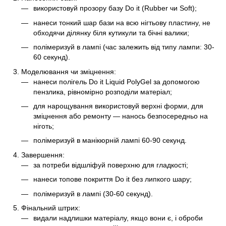
використовуй прозору базу Do it (Rubber чи Soft);
нанеси тонкий шар бази на всю нігтьову пластину, не
обходячи ділянку біля кутикули та бічні валики;
полімеризуй в лампі (час залежить від типу лампи: 30-
60 секунд).
Моделювання чи зміцнення:
нанеси полігель Do it Liquid PolyGel за допомогою
пензлика, рівномірно розподіли матеріал;
для нарощування використовуй верхні форми, для
зміцнення або ремонту — нанось безпосередньо на
ніготь;
полімеризуй в манікюрній лампі 60-90 секунд.
Завершення:
за потреби відшліфуй поверхню для гладкості;
нанеси топове покриття Do it без липкого шару;
полімеризуй в лампі (30-60 секунд).
Фінальний штрих:
видали надлишки матеріалу, якщо вони є, і оброби