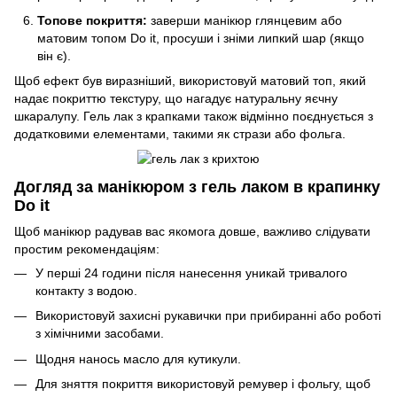
Топове покриття:
заверши манікюр глянцевим або
матовим топом Do it, просуши і зніми липкий шар (якщо
він є).
Щоб ефект був виразніший, використовуй матовий топ, який
надає покриттю текстуру, що нагадує натуральну яєчну
шкаралупу. Гель лак з крапками також відмінно поєднується з
додатковими елементами, такими як стрази або фольга.
Догляд за манікюром з гель лаком в крапинку
Do it
Щоб манікюр радував вас якомога довше, важливо слідувати
простим рекомендаціям:
У перші 24 години після нанесення уникай тривалого
контакту з водою.
Використовуй захисні рукавички при прибиранні або роботі
з хімічними засобами.
Щодня нанось масло для кутикули.
Для зняття покриття використовуй ремувер і фольгу, щоб