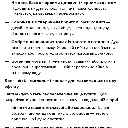
Нюдова база з чорними цятками і чорним акцентом
.
Підходить як для вечора, так і для повсякденності.
Елегантно, небанально і дуже сучасно.
Комбінація з тваринним принтом.
Межі розмиті —
дизайн може нагадувати і яйце, і леопардову шкуру.
Загадка на нігтях завжди інтригує.
Омбре в лавандових тонах із золотою поталлю
. Дуже
жіночно, з ноткою шику. Хороший вибір для особливого
випадку або просто коли хочеться чогось вишуканого.
Ботанічні мотиви.
Ніжне листя, травинки або гілочки в
поєднанні з крапочками — ніби перепелине яйце в
квітковому саду.
Довгі нігті: «мигдаль» і «овал» для максимального вау-
ефекту
Рекомендуємо гель лак перепелине яйце купити, щоб
випробувати його і розкрити всю красу на видовженій формі.
Кінчики з ефектом глазурі або морозива.
Плавні
розводи, що нагадують танучу солодкість — весело,
оригінально і дуже апетитно.
Блакитні тони з написами і оксамитовим фінішем.