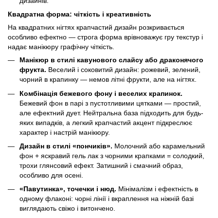
дизайнів.
Квадратна форма: чіткість і креативність
На квадратних нігтях крапчастий дизайн розкривається
особливо ефектно — строга форма врівноважує гру текстур і
надає манікюру графічну чіткість.
Манікюр в стилі кавунового слайсу або драконячого
фрукта.
Веселий і соковитий дизайн: рожевий, зелений,
чорний в крапинку — немов літні фрукти, але на нігтях.
Комбінація бежевого фону і веселих крапинок.
Бежевий фон в парі з пустотливими цятками — простий,
але ефектний дует. Нейтральна база підходить для будь-
яких випадків, а легкий крапчастий акцент підкреслює
характер і настрій манікюру.
Дизайн в стилі «пончиків».
Молочний або карамельний
фон + яскравий гель лак з чорними крапками = солодкий,
трохи глянсовий ефект. Затишний і смачний образ,
особливо для осені.
«Павутинка», точечки і нюд.
Мінімалізм і ефектність в
одному флаконі: чорні лінії і вкраплення на ніжній базі
виглядають свіжо і витончено.