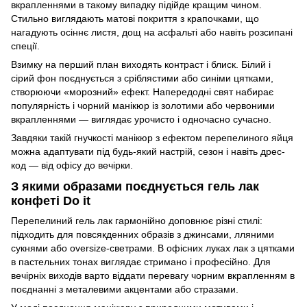
вкрапленнями в такому випадку підійде кращим чином.
Стильно виглядають матові покриття з крапочками, що
нагадують осіннє листя, дощ на асфальті або навіть розсипані
спеції.
Взимку на перший план виходять контраст і блиск. Білий і
сірий фон поєднується з сріблястими або синіми цятками,
створюючи «морозний» ефект. Напередодні свят набирає
популярність і чорний манікюр із золотими або червоними
вкрапленнями — виглядає урочисто і одночасно сучасно.
Завдяки такій гнучкості манікюр з ефектом перепелиного яйця
можна адаптувати під будь-який настрій, сезон і навіть дрес-
код — від офісу до вечірки.
З якими образами поєднується гель лак
конфеті Do it
Перепелиний гель лак гармонійно доповнює різні стилі:
підходить для повсякденних образів з джинсами, лляними
сукнями або oversize-светрами. В офісних луках лак з цятками
в пастельних тонах виглядає стримано і професійно. Для
вечірніх виходів варто віддати перевагу чорним вкрапленням в
поєднанні з металевими акцентами або стразами.