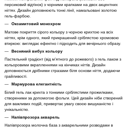
персиковий відтінок) з чорними крапками на двох акцентних
нігтях. Дизайн доповнюють тонкі лінії, намальовані золотою
гель-фарбою.
Оксамитовий монохром
Матове покриття сірого кольору з чорною крихтою на всіх
нігтях, крім одного, який прикрашений сріблястою хромовою
втиркою: виглядає ефектно і підходить для вечірнього образу.
Весняний вибух кольору
Пастельний градієнт (від м'ятного до рожевого) з гель лаком з
кольоровими вкрапленнями на кінчиках нігтів. Дизайн
доповнюється дрібними стразами біля основи нігтя, додаючи
грайливості.
Мармурова елегантність
Білий гель лак крихта з тонкими сріблястими прожилками,
створеними за допомогою фольги. Цей дизайн ніби створений
для важливих подій, привертає увагу своєю вишуканістю і
унікальністю.
Напівпрозора акварель
Напівпрозора молочна база з акварельними розводами в