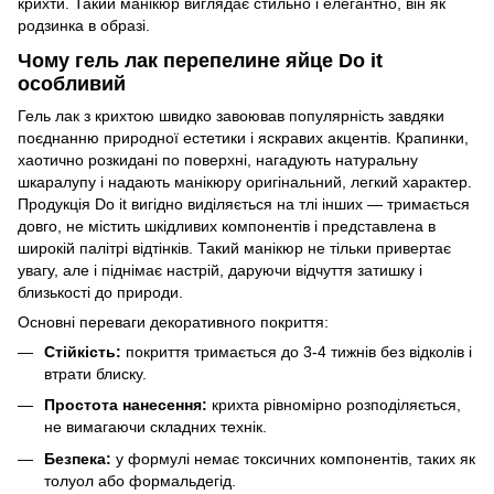
крихти. Такий манікюр виглядає стильно і елегантно, він як
родзинка в образі.
Чому гель лак перепелине яйце Do it
особливий
Гель лак з крихтою швидко завоював популярність завдяки
поєднанню природної естетики і яскравих акцентів. Крапинки,
хаотично розкидані по поверхні, нагадують натуральну
шкаралупу і надають манікюру оригінальний, легкий характер.
Продукція Do it вигідно виділяється на тлі інших — тримається
довго, не містить шкідливих компонентів і представлена в
широкій палітрі відтінків. Такий манікюр не тільки привертає
увагу, але і піднімає настрій, даруючи відчуття затишку і
близькості до природи.
Основні переваги декоративного покриття:
Стійкість:
покриття тримається до 3-4 тижнів без відколів і
втрати блиску.
Простота нанесення:
крихта рівномірно розподіляється,
не вимагаючи складних технік.
Безпека:
у формулі немає токсичних компонентів, таких як
толуол або формальдегід.