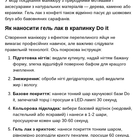
У моді поєднання манікюру з природними мотивами і
аксесуарами з натуральних матеріалів — дерева, каменю або
кераміки. Гель лак з конфеті також відмінно пасує до шовкових
блуз або бавовняних сарафанів.
Як наносити гель лак в крапинку Do it
Створення манікюру з ефектом перепелиного яйця не
вимагає професійних навичок, але важливо слідувати
правильній технології. Ось покрокова інструкція:
Підготовка нігтів:
видали кутикулу, надай нігтям бажану
форму, злегка відшліфуй поверхню бафом для кращого
зчеплення.
Знежирення:
оброби нігті дегідратором, щоб видалити
жир і вологу.
Базове покриття:
нанеси тонкий шар каучукової бази Do
it, запечатай торці і просуши в LED-лампі 30 секунд.
Кольорова підкладка:
вибери базовий відтінок (нюдовий,
пастельний або яскравий) і нанеси в 1-2 шари,
просушуючи кожен шар 30-60 секунд.
Гель лак з крихтою:
нанеси покриття тонким шаром,
рівномірно розподіли крихту пензлем, просуши 60 секунд.