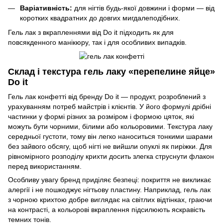
Варіативність:
для нігтів будь-якої довжини і форми — від
коротких квадратних до довгих мигдалеподібних.
Гель лак з вкрапленнями від Do it підходить як для
повсякденного манікюру, так і для особливих випадків.
Склад і текстура гель лаку «перепелине яйце»
Do it
Гель лак конфетті від бренду Do it — продукт, розроблений з
урахуванням потреб майстрів і клієнтів. У його формулі дрібні
частинки у формі різних за розміром і формою цяток, які
можуть бути чорними, білими або кольоровими. Текстура лаку
середньої густоти, тому він легко наноситься тонкими шарами
без зайвого обсягу, щоб нігті не вийшли опуклі як пиріжки. Для
рівномірного розподілу крихти досить злегка струснути флакон
перед використанням.
Особливу увагу бренд приділяє безпеці: покриття не викликає
алергії і не пошкоджує нігтьову пластину. Наприклад, гель лак
з чорною крихтою добре виглядає на світлих відтінках, граючи
на контрасті, а кольорові вкраплення підсилюють яскравість
темних тонів.