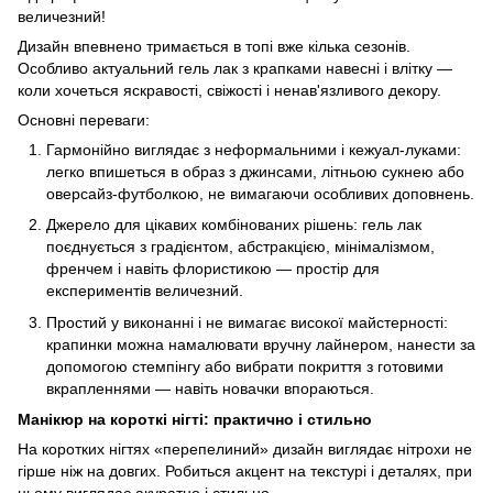
величезний!
Дизайн впевнено тримається в топі вже кілька сезонів.
Особливо актуальний гель лак з крапками навесні і влітку —
коли хочеться яскравості, свіжості і ненав'язливого декору.
Основні переваги:
Гармонійно виглядає з неформальними і кежуал-луками:
легко впишеться в образ з джинсами, літньою сукнею або
оверсайз-футболкою, не вимагаючи особливих доповнень.
Джерело для цікавих комбінованих рішень: гель лак
поєднується з градієнтом, абстракцією, мінімалізмом,
френчем і навіть флористикою — простір для
експериментів величезний.
Простий у виконанні і не вимагає високої майстерності:
крапинки можна намалювати вручну лайнером, нанести за
допомогою стемпінгу або вибрати покриття з готовими
вкрапленнями — навіть новачки впораються.
Манікюр на короткі нігті: практично і стильно
На коротких нігтях «перепелиний» дизайн виглядає нітрохи не
гірше ніж на довгих. Робиться акцент на текстурі і деталях, при
цьому виглядає акуратно і стильно.