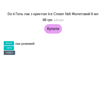
Do it Гель лак з крихтою Ice Cream №6 Фіолетовий 6 мл
88 грн
125 грн
Купити
SALE
−30%
VIDEO