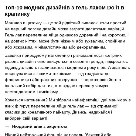
Топ-10 модних дизайнів з гель лаком Do it в
крапинку
Манікюр в цяточку — це той рідкісний випадок, коли простий
на перший погляд дизайн може заграти десятками варіацій.
Гель лак перепелине яйце однаково доречний і на коротких, і
на довгих нігтях, може бути ніжним або зухвалим, спокійним
або яскравим, мінімалістичним або декоративним.
Завдяки природному натхненню і різноманітності колірних
рішень дизайн легко вписується в сезонні тренди, підкреслює
індивідуальність і залишається модним з року в рік. А здатність
поєднуватися з іншими техніками — від градієнта до
флористики і абстрактних візерунків — перетворює його в
ідеальний вибір для тих, хто віддає перевагу чомусь
нестандартном і живішому.
Хочеться натхнення? Ми зібрали найефектніші ідеї манікюру в
яких фігурує перепелине яйце гель лак — від стриманої
класики до креативного nail-арту. Дивись, надихайся і
вибирай свій варіант!
Нюдовий шик з акцентом
Ніжний нейтральний фон під натюрель (бежевий або