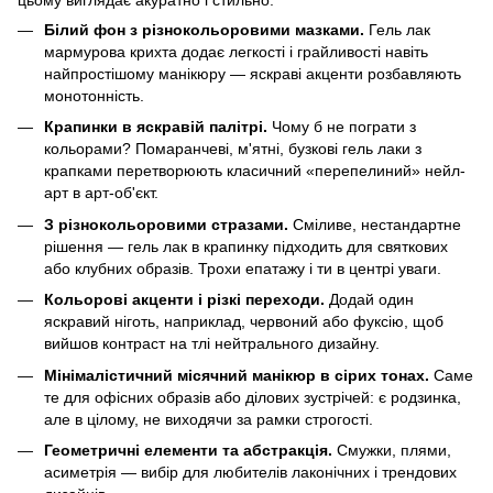
Білий фон з різнокольоровими мазками.
Гель лак
мармурова крихта додає легкості і грайливості навіть
найпростішому манікюру — яскраві акценти розбавляють
монотонність.
Крапинки в яскравій палітрі.
Чому б не пограти з
кольорами? Помаранчеві, м'ятні, бузкові гель лаки з
крапками перетворюють класичний «перепелиний» нейл-
арт в арт-об'єкт.
З різнокольоровими стразами.
Сміливе, нестандартне
рішення — гель лак в крапинку підходить для святкових
або клубних образів. Трохи епатажу і ти в центрі уваги.
Кольорові акценти і різкі переходи.
Додай один
яскравий ніготь, наприклад, червоний або фуксію, щоб
вийшов контраст на тлі нейтрального дизайну.
Мінімалістичний місячний манікюр в сірих тонах.
Саме
те для офісних образів або ділових зустрічей: є родзинка,
але в цілому, не виходячи за рамки строгості.
Геометричні елементи та абстракція.
Смужки, плями,
асиметрія — вибір для любителів лаконічних і трендових