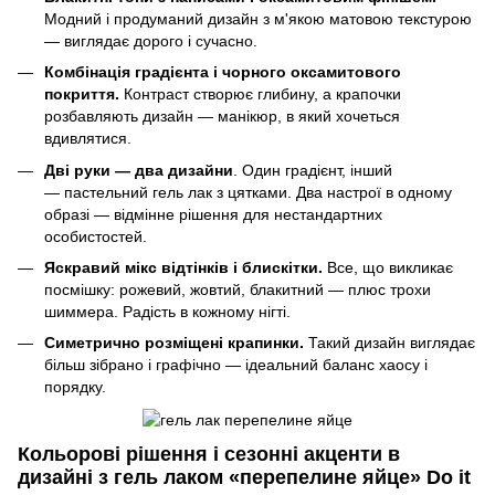
Модний і продуманий дизайн з м'якою матовою текстурою
— виглядає дорого і сучасно.
Комбінація градієнта і чорного оксамитового
покриття.
Контраст створює глибину, а крапочки
розбавляють дизайн — манікюр, в який хочеться
вдивлятися.
Дві руки — два дизайни
. Один градієнт, інший
— пастельний гель лак з цятками. Два настрої в одному
образі — відмінне рішення для нестандартних
особистостей.
Яскравий мікс відтінків і блискітки.
Все, що викликає
посмішку: рожевий, жовтий, блакитний — плюс трохи
шиммера. Радість в кожному нігті.
Симетрично розміщені крапинки.
Такий дизайн виглядає
більш зібрано і графічно — ідеальний баланс хаосу і
порядку.
Кольорові рішення і сезонні акценти в
дизайні з гель лаком «перепелине яйце» Do it