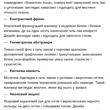
лавандових і блакитних тонах, поверх якої нанесений гель лак
з цяточками: виглядає невагомо і підходить для весняно-
літнього сезону.
Контрастний френч
Класичний французький манікюр з нюдовою базою і білими
кінчиками, де на один ніготь нанесений гель лак конфетті.
Дизайн виглядає свіжо і підходить для офісного стилю.
Геометрична абстракція
Темно-синій фон з гель лаком з чорними крапками,
доповнений графічними лініями і трикутниками, виконаними
білою гель-фарбою привертає увагу своєю строгістю і
сучасністю.
Квіткова ніжність
Молочна підкладка з гель лаком з цятками і акцентним нігтем,
прикрашеним тонким малюнком ромашок або лаванди. Такий
манікюр виглядає жіночно, жінки від нього у захваті.
Неоновий акцент
Яскравий кораловий лак для нігтів з вкрапленнями чорного
кольору на двох нігтях і глянцевим топом. Дизайн