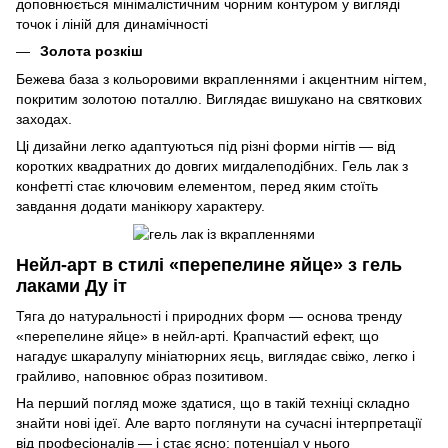
доповнюється мінімалістичним чорним контуром у вигляді
точок і ліній для динамічності
Золота розкіш
Бежева база з кольоровими вкрапленнями і акцентним нігтем,
покритим золотою поталлю. Виглядає вишукано на святкових
заходах.
Ці дизайни легко адаптуються під різні форми нігтів — від
коротких квадратних до довгих мигдалеподібних. Гель лак з
конфетті стає ключовим елементом, перед яким стоїть
завдання додати манікюру характеру.
Нейл-арт в стилі «перепелине яйце» з гель
лаками Ду іт
Тяга до натуральності і природних форм — основа тренду
«перепелине яйце» в нейл-арті. Крапчастий ефект, що
нагадує шкаралупу мініатюрних яєць, виглядає свіжо, легко і
грайливо, наповнює образ позитивом.
На перший погляд може здатися, що в такій техніці складно
знайти нові ідеї. Але варто поглянути на сучасні інтерпретації
від професіоналів — і стає ясно: потенціал у нього