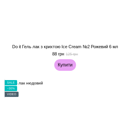
Do it Гель лак з крихтою Ice Cream №2 Рожевий 6 мл
88 грн
125 грн
Купити
SALE
−30%
VIDEO