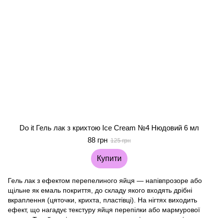
Do it Гель лак з крихтою Ice Cream №4 Нюдовий 6 мл
88 грн
125 грн
Купити
Гель лак з ефектом перепелиного яйця — напівпрозоре або
щільне як емаль покриття, до складу якого входять дрібні
вкраплення (цяточки, крихта, пластівці). На нігтях виходить
ефект, що нагадує текстуру яйця перепілки або мармурової