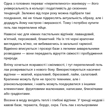
Одна з головних переваг «перепелиного» манікюру — його
універсальність в кольорі і податливість до сезонних
тенденцій. Залежно від пори року можна підібрати такі
поєднання, які не тільки підкреслять актуальність образу, але і
додадуть йому настрою і виразності. Тому і потрібно купити
гель лак перепелине яйце.
Навесні час для ніжних пастельних відтінків: лавандовий,
м'ятний, персиковий, блакитний. На їх тлі чорні крапочки
виглядають м'яко, не вибиваючись із загальної гармонії.
Відмінно вписуються і прозорі бази з легкими акварельними
розводами — вони передають відчуття свіжості і пробудження
природи.
Влітку хочеться яскравості і сміливості, і тут перепелиний гель
лак розкривається з нового боку. Використовуються насичені
відтінки — жовтий, кораловий, бірюзовий, лайм, салатовий.
Крапинки можуть бути не просто темними, але і
різнокольоровими, і навіть можуть поєднуватися з іншими
елементами: фруктовими малюнками, написами, блискітками
або градієнтами.
Восени в моду входять теплі і глибокі відтінки. У тренді нюдові і
кавові бази, теракота, бордо, охра. Гель лак з кольоровими