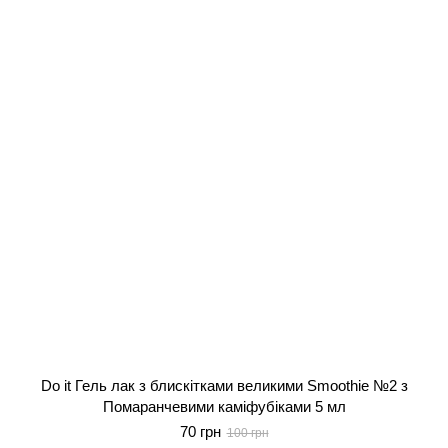
Do it Гель лак з блискітками великими Smoothie №2 з
Помаранчевими каміфубіками 5 мл
70 грн
100 грн