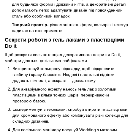
для будь-якої форми і довжини нігтів, а декоративні деталі
допомагають легко адаптувати дизайн під повсякденний
стиль або особливий випадок.
Творчий простір:
різноманітність форм, кольорів і текстур
надихає на експерименти.
Секрети роботи з гель лаками з пластівцями
Do it
Щоб розкрити весь потенціал декоративного покриття Do it,
майстри діляться декількома лайфхаками:
Використовуй кольорову підкладку, щоб підкреслити
глибину і красу блискіток. Нюдові і пастельні відтінки
додають ніжності, а яскраві — драматизму.
Для акваріумного ефекту нанось гель лак з золотими
пластівцями в кілька тонких шарів, перекриваючи
прозорою базою.
Експериментуй з техніками: спробуй втирати пластівці юки
для хромованого ефекту або комбінувати різні колекції для
складних дизайнів.
Для весільного манікюру поєднуй Wedding з матовим