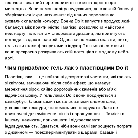
творчості, здатний перетворити нігті в мініатюрні твори
мистецтва. Вони немов палітра художника, де в кожній баночці
зберігаються іскри натхнення: від ніжних переливів до
зухвалих спалахів кольору. Бренд Do it випустив продукт, який
балансує між практичністю і магією, дозволяючи майстрам
нейл-арту і їх клієнтам створювати дизайни, які притягують
погляди і задають настрій. Однозначно можна сказати, що ці
гель лаки стали фаворитами в індустрії нігтьової естетики і
вони прекрасно розкривають свій потенціал в модному нейл-
арті.
Чим приваблює гель лак з пластівцями Do it
Пластівці юки — це найтонші декоративні частинки, які грають
зі світлом, залишаючи після себе ефект, що нагадує
мерехтіння зірок, сяйво дорогоцінних каменів або м'які
відблиски шовку. У гель лаках Do it вони поєднуються з
каміфубукі, блискітками і металізованими елементами,
утворюючи текстури, які неможливо ігнорувати. Лаки не
призначені для зміцнення нігтів і нарощування — їх місія в
іншому: надихати, прикрашати і підкреслювати
індивідуальність. Здається, ніби вони самі запрошують пограти
з дизайном — поекспериментувати з шарами, базами і