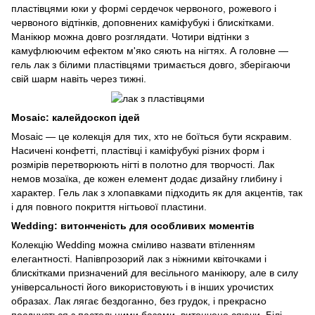
пластівцями юки у формі сердечок червоного, рожевого і
червоного відтінків, доповнених каміфубукі і блискітками.
Манікюр можна довго розглядати. Чотири відтінки з
камуфлюючим ефектом м'яко сяють на нігтях. А головне —
гель лак з білими пластівцями тримається довго, зберігаючи
свій шарм навіть через тижні.
Mosaic: калейдоскоп ідей
Mosaic — це колекція для тих, хто не боїться бути яскравим.
Насичені конфетті, пластівці і каміфубукі різних форм і
розмірів перетворюють нігті в полотно для творчості. Лак
немов мозаїка, де кожен елемент додає дизайну глибину і
характер. Гель лак з хлопавками підходить як для акцентів, так
і для повного покриття нігтьової пластини.
Wedding: витонченість для особливих моментів
Колекцію Wedding можна сміливо назвати втіленням
елегантності. Напівпрозорий лак з ніжними квіточками і
блискітками призначений для весільного манікюру, але в силу
універсальності його використовують і в інших урочистих
образах. Лак лягає бездоганно, без грудок, і прекрасно