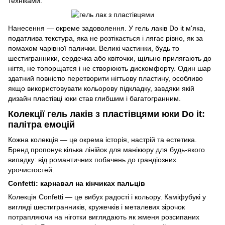
техніками.
Нанесення — окреме задоволення. У гель лаків Do it м'яка,
податлива текстура, яка не розтікається і лягає рівно, як за
помахом чарівної палички. Великі частинки, будь то
шестигранники, сердечка або квіточки, щільно прилягають до
нігтя, не топорщатся і не створюють дискомфорту. Один шар
здатний повністю перетворити нігтьову пластину, особливо
якщо використовувати кольорову підкладку, завдяки якій
дизайн пластівці юки став глибшим і багатогранним.
Колекції гель лаків з пластівцями юки Do it:
палітра емоцій
Кожна колекція — це окрема історія, настрій та естетика.
Бренд пропонує кілька лінійок для манікюру для будь-якого
випадку: від романтичних побачень до грандіозних
урочистостей.
Confetti: карнавал на кінчиках пальців
Колекція Confetti — це вибух радості і кольору. Каміфубукі у
вигляді шестигранників, кружечків і металевих зірочок
потрапляючи на ніготки виглядають як жменя розсипаних