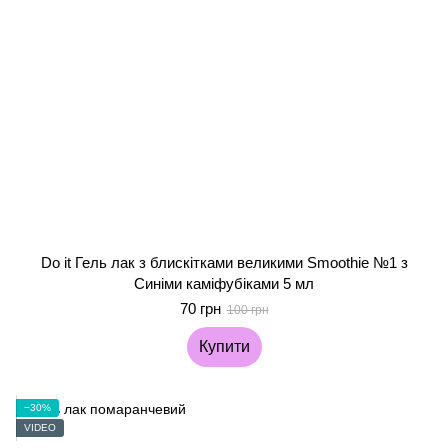
Do it Гель лак з блискітками великими Smoothie №1 з
Синіми каміфубіками 5 мл
70 грн
100 грн
Купити
−30%
VIDEO