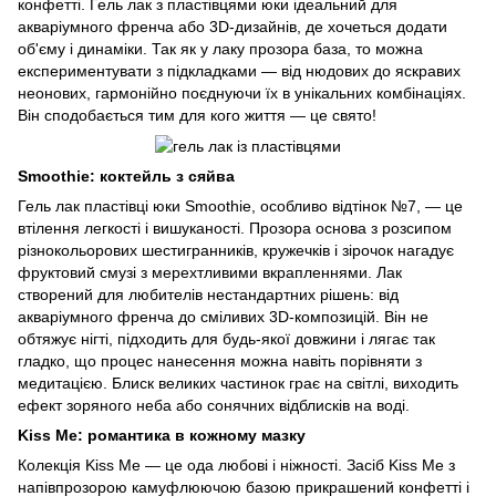
конфетті. Гель лак з пластівцями юки ідеальний для
акваріумного френча або 3D-дизайнів, де хочеться додати
об'єму і динаміки. Так як у лаку прозора база, то можна
експериментувати з підкладками — від нюдових до яскравих
неонових, гармонійно поєднуючи їх в унікальних комбінаціях.
Він сподобається тим для кого життя — це свято!
Smoothie: коктейль з сяйва
Гель лак пластівці юки Smoothie, особливо відтінок №7, — це
втілення легкості і вишуканості. Прозора основа з розсипом
різнокольорових шестигранників, кружечків і зірочок нагадує
фруктовий смузі з мерехтливими вкрапленнями. Лак
створений для любителів нестандартних рішень: від
акваріумного френча до сміливих 3D-композицій. Він не
обтяжує нігті, підходить для будь-якої довжини і лягає так
гладко, що процес нанесення можна навіть порівняти з
медитацією. Блиск великих частинок грає на світлі, виходить
ефект зоряного неба або сонячних відблисків на воді.
Kiss Me: романтика в кожному мазку
Колекція Kiss Me — це ода любові і ніжності. Засіб Kiss Me з
напівпрозорою камуфлюючою базою прикрашений конфетті і