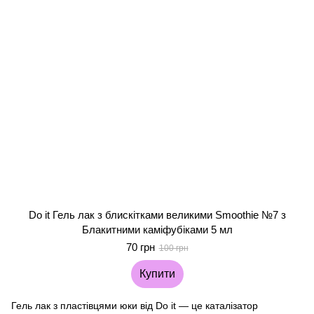
Do it Гель лак з блискітками великими Smoothie №7 з
Блакитними каміфубіками 5 мл
70 грн
100 грн
Купити
Гель лак з пластівцями юки від Do it — це каталізатор