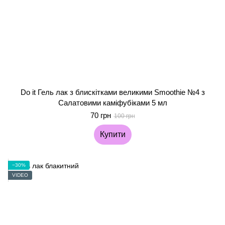
Do it Гель лак з блискітками великими Smoothie №4 з
Салатовими каміфубіками 5 мл
70 грн
100 грн
Купити
−30%
VIDEO