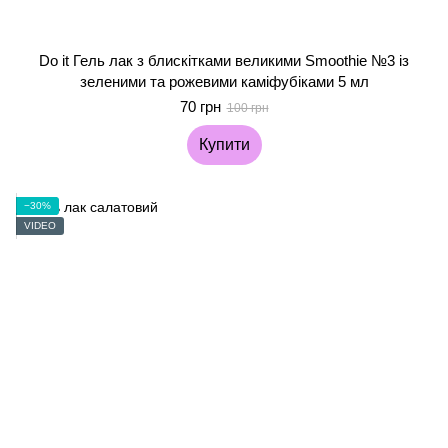
Do it Гель лак з блискітками великими Smoothie №3 із
зеленими та рожевими каміфубіками 5 мл
70 грн
100 грн
Купити
−30%
VIDEO