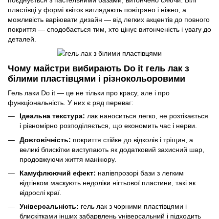
поєднується з пастельними базами, витончено сяючи. Білі
пластівці у формі квіток виглядають повітряно і ніжно, а
можливість варіювати дизайн — від легких акцентів до повного
покриття — сподобається тим, хто цінує витонченість і увагу до
деталей.
Чому майстри вибирають Do it гель лак з
білими пластівцями і різнокольоровими
Гель лаки Do it — це не тільки про красу, але і про
функціональність. У них є ряд переваг:
Ідеальна текстура:
лак наноситься легко, не розтікається
і рівномірно розподіляється, що економить час і нерви.
Довговічність:
покриття стійке до відколів і тріщин, а
великі блискітки виступають як додатковий захисний шар,
продовжуючи життя манікюру.
Камуфлюючий ефект:
напівпрозорі бази з легким
відтінком маскують недоліки нігтьової пластини, такі як
відрослі краї.
Універсальність:
гель лак з чорними пластівцями і
блискітками інших забарвлень універсальний і підходить