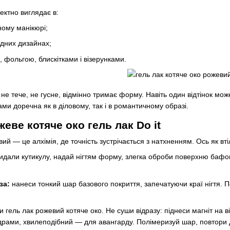
ектно виглядає в:
ному манікюрі;
адних дизайнах;
, фольгою, блискітками і візерунками.
 не тече, не гусне, відмінно тримає форму. Навіть один відтінок мож
ами доречна як в діловому, так і в романтичному образі.
еве котяче око гель лак Do it
ий — це алхімія, де точність зустрічається з натхненням. Ось як вті
идали кутикулу, надай нігтям форму, злегка оброби поверхню бафо
за:
нанеси тонкий шар базового покриття, запечатуючи краї нігтя. П
 гель лак рожевий котяче око. Не суши відразу: піднеси магніт на в
рами, хвилеподібний — для авангарду. Полімеризуй шар, повтори д