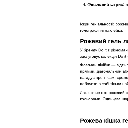
Фінальний штрих:
н
Іскри геніальності: роже
голографічні наклейки.
Рожевий гель ла
У бренду Do it є різноман
заслуговує колекція Do it
Флагман лінійки — відтін
прямий, діагональний або
нагадує про ті самі «роже
побачити в собі тільки на
Лак котяче око рожевий с
кольорами. Один-два шари 
Рожева кішка ге