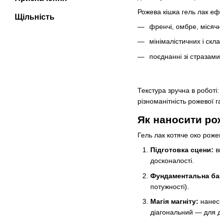
Рожева кішка гель лак еф
Щільність
френчі, омбре, місяч
мінімалістичних і скл
поєднанні зі стразами
Текстура зручна в роботі:
різноманітність рожевої г
Як наносити рож
Гель лак котяче око рожев
Підготовка сцени:
в
досконалості.
Фундаментальна ба
потужності).
Магія магніту:
нанеси
діагональний — для д