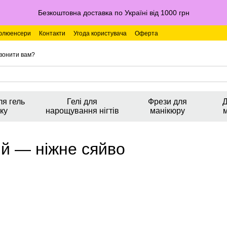
Безкоштовна доставка по Україні від 1000 грн
флюенсери
Контакти
Угода користувача
Оферта
вонити вам?
ля гель
Гелі для
Фрези для
Д
ку
нарощування нігтів
манікюру
ий — ніжне сяйво