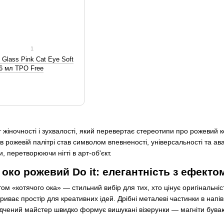
1
о Glass Pink Cat Eye Soft
 6 мл TPO Free
жіночності і зухвалості, який перевертає стереотипи про рожевий ко
 в рожевій палітрі став символом впевненості, універсальності та а
, перетворюючи нігті в арт-об'єкт.
 око рожевий Do it: елегантність з ефектом
ом «котячого ока» — стильний вибір для тих, хто цінує оригінальніс
риває простір для креативних ідей. Дрібні металеві частинки в напі
дчений майстер швидко формує вишукані візерунки — магніти бувают