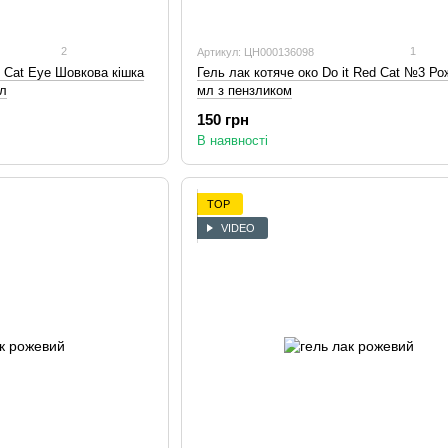
2
1
Артикул: ЦН000136098
t Cat Eye Шовкова кішка
Гель лак котяче око Do it Red Cat №3 Ро
мл
мл з пензликом
150 грн
В наявності
TOP
VIDEO