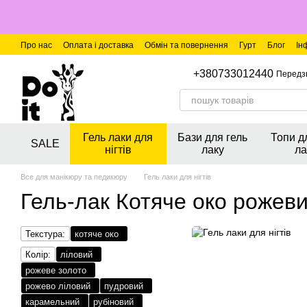
Перейти до основного контенту
Про нас
Оплата і доставка
Обмін та повернення
Гурт
Блог
Ін
+380733012440
Передз
Гель лаки для
Бази для гель
Топи д
SALE
нігтів
лаку
ла
Все для манікюру та педикюру
Гель лаки для нігтів
Гель-лак Котяче око рожев
Текстура:
котяче око
Колір:
ліловий
рожеве золото
рожево ліловий
пудровий
карамельний
рубіновий