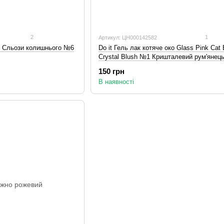
2
1
Артикул: ЦН000142582
ко Сльози колишнього №6
Do it Гель лак котяче око Glass Pink Cat
Crystal Blush №1 Кришталевий рум'янець
TPO Free
150 грн
В наявності