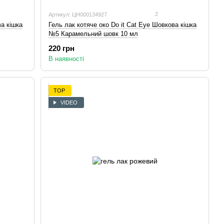
2
Артикул: ЦН000134927
ва кішка
Гель лак котяче око Do it Cat Eye Шовкова кішка
№5 Карамельний шовк 10 мл
220 грн
В наявності
TOP
VIDEO