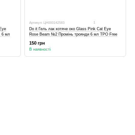
1
Артикул: ЦН000142583
 Eye
Do it Гель лак котяче око Glass Pink Cat Eye
 6 мл
Rose Beam №2 Промінь троянди 6 мл TPO Free
150 грн
В наявності