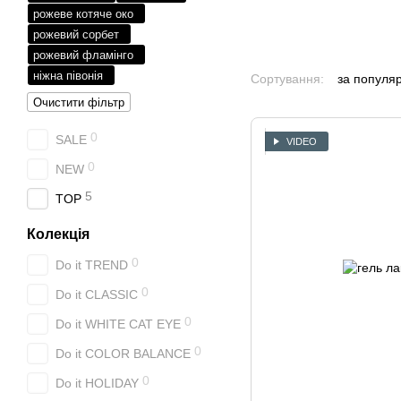
рожеве котяче око
рожевий сорбет
рожевий фламінго
ніжна півонія
Сортування:
за популя
Очистити фільтр
0
SALE
VIDEO
0
NEW
5
TOP
Колекція
0
Do it TREND
0
Do it CLASSIC
0
Do it WHITE СAT EYE
0
Do it COLOR BALANCE
0
Do it HOLIDAY