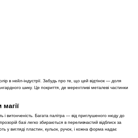
лір в нейл-індустрії. Забудь про те, що цей відтінок — доля
вангардного шику. Це покриття, де мерехтливі металеві частинки
 магії
ть і витонченість. Багата палітра — від приглушеного нюду до
впрозорій базі легко збираються в переливчастий відблиск за
ь у вигляді пластин, кульок, ручок, і кожна форма надає