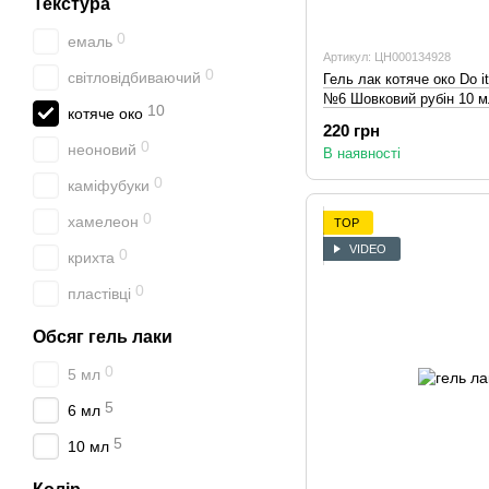
Текстура
0
емаль
Артикул: ЦН000134928
0
світловідбиваючий
Гель лак котяче око Do i
№6 Шовковий рубін 10 
10
котяче око
220 грн
0
неоновий
В наявності
0
каміфубуки
0
хамелеон
TOP
VIDEO
0
крихта
0
пластівці
Обсяг гель лаки
0
5 мл
5
6 мл
5
10 мл