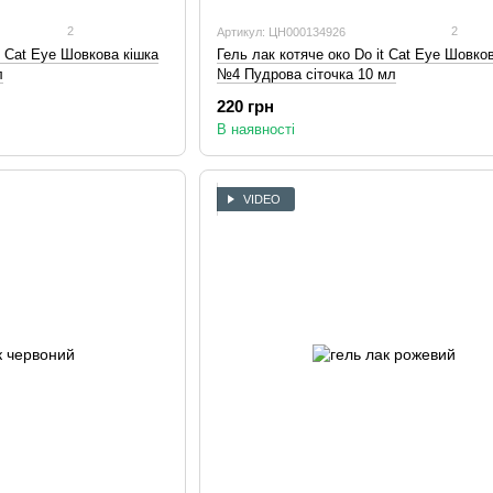
2
2
Артикул: ЦН000134926
t Cat Eye Шовкова кішка
Гель лак котяче око Do it Cat Eye Шовко
л
№4 Пудрова сіточка 10 мл
220 грн
В наявності
VIDEO