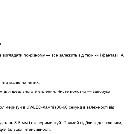
е виглядати по-різному — все залежить від техніки і фантазії. А
лити магію на нігтях:
м для ідеального зчеплення. Чисте полотно — запорука
олімеризуй в UV/LED-лампі (30-60 секунд в залежності від
ідстань 3-5 мм і експериментуй. Прямий відблиск для класики,
ля більшої інтенсивності.