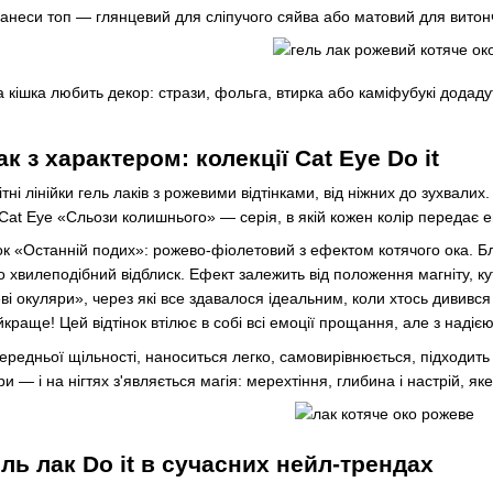
анеси топ — глянцевий для сліпучого сяйва або матовий для витон
ва кішка любить декор: стрази, фольга, втирка або каміфубукі дода
к з характером: колекції Cat Eye Do it
ітні лінійки гель лаків з рожевими відтінками, від ніжних до зухвалих
 Cat Eye «Сльози колишнього» — серія, в якій кожен колір передає е
ок «Останній подих»: рожево-фіолетовий з ефектом котячого ока. Бл
 хвилеподібний відблиск. Ефект залежить від положення магніту, к
ві окуляри», через які все здавалося ідеальним, коли хтось дивився 
йкраще! Цей відтінок втілює в собі всі емоції прощання, але з надіє
ередньої щільності, наноситься легко, самовирівнюється, підходить 
— і на нігтях з'являється магія: мерехтіння, глибина і настрій, яке
ль лак Do it в сучасних нейл-трендах