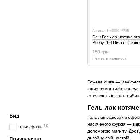
Артикул: ЦН000142585
Do it Гель лак котяче ок
Peony №4 Ніжна півонія
150 грн
Немає в наявності
Рожева кішка — маніфест 
юних романтиків: cat eye
створюють ілюзію глибини
Гель лак котяче
Вид
Гель лак рожевий з ефект
насиченого фуксія — відк
10
трьохфазні
допомогою магніту. Досві
дизайну свій настрій.
Призначення