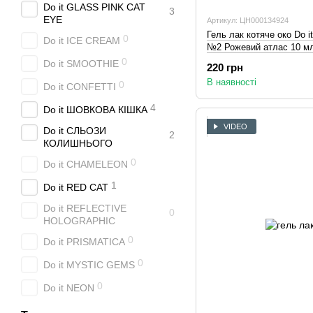
Do it GLASS PINK CAT
3
EYE
Артикул: ЦН000134924
Гель лак котяче око Do i
0
Do it ICE CREAM
№2 Рожевий атлас 10 м
0
Do it SMOOTHIE
220 грн
В наявності
0
Do it CONFETTI
4
Do it ШОВКОВА КІШКА
VIDEO
Do it СЛЬОЗИ
2
КОЛИШНЬОГО
0
Do it CHAMELEON
1
Do it RED CAT
Do it REFLECTIVE
0
HOLOGRAPHIC
0
Do it PRISMATICA
0
Do it MYSTIC GEMS
0
Do it NEON