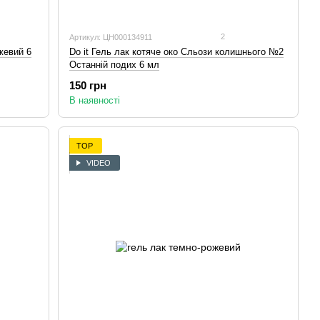
2
Артикул: ЦН000134911
жевий 6
Do it Гель лак котяче око Сльози колишнього №2
Останній подих 6 мл
150 грн
В наявності
TOP
VIDEO