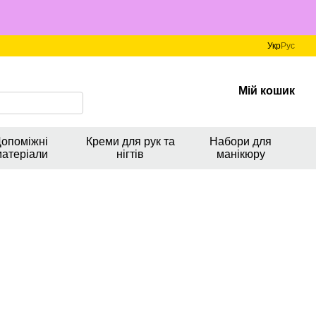
Укр
Рус
Мій кошик
опоміжні
Креми для рук та
Набори для
матеріали
нігтів
манікюру