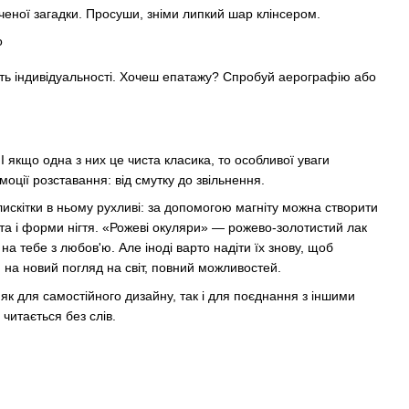
ченої загадки. Просуши, зніми липкий шар клінсером.
дуть індивідуальності. Хочеш епатажу? Спробуй аерографію або
. І якщо одна з них це чиста класика, то особливої уваги
моції розставання: від смутку до звільнення.
искітки в ньому рухливі: за допомогою магніту можна створити
ута і форми нігтя. «Рожеві окуляри» — рожево-золотистий лак
на тебе з любов'ю. Але іноді варто надіти їх знову, щоб
ю на новий погляд на світ, повний можливостей.
як для самостійного дизайну, так і для поєднання з іншими
 читається без слів.