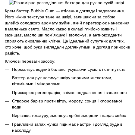
Крем баттер Bubble Gum — втілення догляду і задоволення.
Його ніжна текстура тане на шкірі, залишаючи за собою
шлейф солодкого аромату жуйки, який перетворює нанесення
в маленьке свято. Масло какао в складі глибоко живить і
захищає, масло ши пом'якшує і зволожує, а антиоксиданти
сприяють оновленню клітин. Це ідеальний супутник для тих,
хто хоче, щоб руки виглядали доглянутими, а догляд приносив
радість.
Ключові переваги засобу:
Нормалізує водний баланс, усуваючи сухість і стягнутість.
Баттер для рук насичує шкіру жирними кислотами,
вітамінами і мінералами.
Прискорює регенерацію, знімає подразнення і запалення.
Створює бар'єр проти вітру, морозу, сонця і хлорованої
води.
Вирівнює текстуру, зменшує дрібні зморшки і надає сяйво.
Грайливий запах жуйки піднімає настрій і догляд буде в
насолоду.