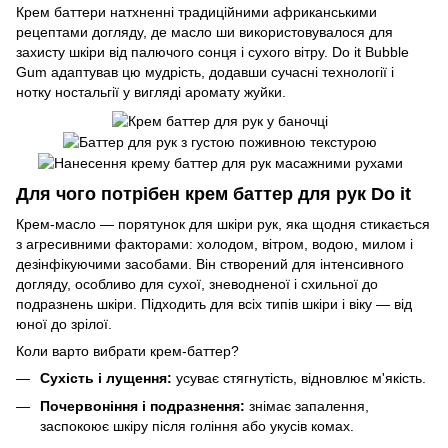
Крем баттери натхненні традиційними африканськими
рецептами догляду, де масло ши використовувалося для
захисту шкіри від палючого сонця і сухого вітру. Do it Bubble
Gum адаптував цю мудрість, додавши сучасні технології і
нотку ностальгії у вигляді аромату жуйки.
Для чого потрібен крем баттер для рук Do it
Крем-масло — порятунок для шкіри рук, яка щодня стикається
з агресивними факторами: холодом, вітром, водою, милом і
дезінфікуючими засобами. Він створений для інтенсивного
догляду, особливо для сухої, зневодненої і схильної до
подразнень шкіри. Підходить для всіх типів шкіри і віку — від
юної до зрілої.
Коли варто вибрати крем-баттер?
Сухість і лущення:
усуває стягнутість, відновлює м'якість.
Почервоніння і подразнення:
знімає запалення,
заспокоює шкіру після гоління або укусів комах.