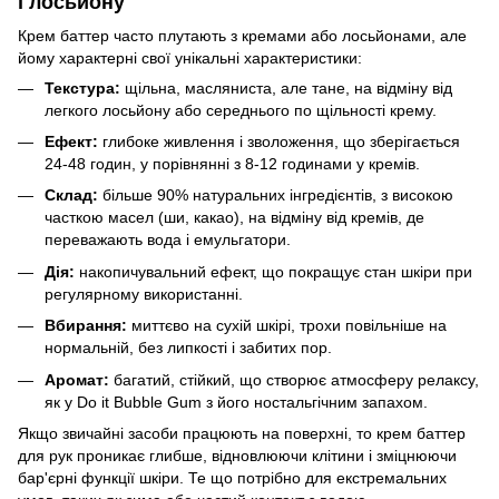
і лосьйону
Крем баттер часто плутають з кремами або лосьйонами, але
йому характерні свої унікальні характеристики:
Текстура:
щільна, масляниста, але тане, на відміну від
легкого лосьйону або середнього по щільності крему.
Ефект:
глибоке живлення і зволоження, що зберігається
24-48 годин, у порівнянні з 8-12 годинами у кремів.
Склад:
більше 90% натуральних інгредієнтів, з високою
часткою масел (ши, какао), на відміну від кремів, де
переважають вода і емульгатори.
Дія:
накопичувальний ефект, що покращує стан шкіри при
регулярному використанні.
Вбирання:
миттєво на сухій шкірі, трохи повільніше на
нормальній, без липкості і забитих пор.
Аромат:
багатий, стійкий, що створює атмосферу релаксу,
як у Do it Bubble Gum з його ностальгічним запахом.
Якщо звичайні засоби працюють на поверхні, то крем баттер
для рук проникає глибше, відновлюючи клітини і зміцнюючи
бар'єрні функції шкіри. Те що потрібно для екстремальних