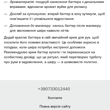
Ароматерапія:
поєднуй нанесення баттера з дихальними
вправами, вдихаючи аромат жуйки для релаксу.
Догляд за кутикулою:
втирай баттер в зону кутикули, щоб
пом'якшити її і уповільнити відростання.
Доповнення до манікюру:
нанось баттер після манікюру
для зволоження шкіри навколо нігтів.
Додай краплю баттера в свій звичайний крем для рук, щоб
посилити його поживні властивості. Це особливо корисно в
поїздках, коли шкіра потребує екстреної допомоги.
Рекомендуємо крем баттер купити і ти переконаєшся на
особистому досвіді, що це ритуал, який перетворює турботу
про руки в задоволення, а шкіру — в шовковисте полотно.
+380733012440
Контакти
Повна версія сайту