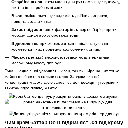
Огрубіла шкіра:
крем масло для рук пом'якшує кутикулу,
лікті та інші проблемні зони.
Вікові зміни:
зменшує видимість дрібних зморшок,
повертає еластичність.
Захист від зовнішніх факторів:
створює бар'єр проти
морозу, сонця або хлорованої води.
Відновлення:
прискорює загоєння після татуювань,
косметологічних процедур або сонячних опіків.
Масаж і релакс:
використовується як альтернатива
масажному маслу для рук.
Руки — одна з найуразливіших зон, так як шкіра на них тонка і
майже позбавлена сальних залоз. Завдяки високій
концентрації масел, засіб заповнює цей дефіцит, утворюючи
захисну гідро ліпідну мантію.
Чим крем баттер Do it відрізняється від крему