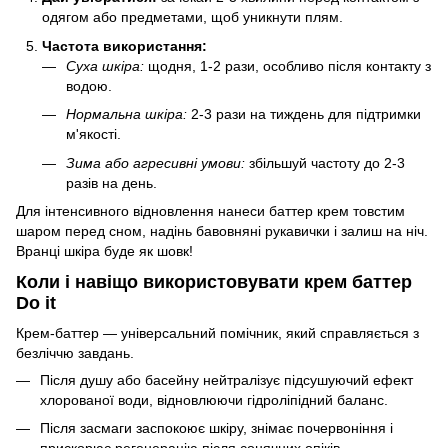
одягом або предметами, щоб уникнути плям.
Частота використання:
Суха шкіра:
щодня, 1-2 рази, особливо після контакту з
водою.
Нормальна шкіра:
2-3 рази на тиждень для підтримки
м'якості.
Зима або агресивні умови:
збільшуй частоту до 2-3
разів на день.
Для інтенсивного відновлення нанеси баттер крем товстим
шаром перед сном, надінь бавовняні рукавички і залиш на ніч.
Вранці шкіра буде як шовк!
Коли і навіщо використовувати крем баттер
Do it
Крем-баттер — універсальний помічник, який справляється з
безліччю завдань.
Після душу або басейну нейтралізує підсушуючий ефект
хлорованої води, відновлюючи гідроліпідний баланс.
Після засмаги заспокоює шкіру, знімає почервоніння і
прискорює регенерацію після сонячних опіків.