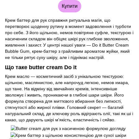
Купити
Крем баттер для рук справжня ритуальна магія, що
перетворює щоденну рутину в момент задоволення і турботи
про себе. З його щільною, немов повітряне суфле, текстурою і
насиченим складом він обіцяє шкірі рук глибоке зволоження,
живлення і захист. У центрі нашої уваги — Do it Butter Cream
Bubble Gum, крем-баттер з грайливим ароматом жуйки, який
не тільки рятує суху шкіру, але і піднімає настрій.
Що таке butter cream Do it
Крем масло — косметичний засіб з унікальною текстурою:
щільною, маслянистою, але напрочуд легкою, немов хмара,
що тане. На відміну від звичайних кремів, інтенсивніше
зволожує і живить, проникаючи в глибокі шари шкіри. Його
формула створена для миттєвого вбирання без липкості,
стягнутості або жирної плівки. Головний секрет — багатий
натуральний склад, де ключову роль відіграють олії, такі як ші і
какао, що дарують шкірі м'якість, еластичність і сяйво.