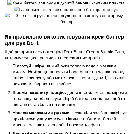
Як правильно використовувати крем баттер
для рук Do it
Щоб розкрити весь потенціал Do it Butter Cream Bubble Gum,
дотримуйся цих простих, але ефективних кроків:
Підготуй шкіру:
вимий руки теплою водою з м'яким
милом. Найкраще наносити hand butter на злегка вологу
шкіру після душу або миття рук — пори відкриті, і активні
речовини вбираються глибше.
Візьми невелику порцію:
достатньо кількості розміром з
горошину на обидві руки. Зігрій баттер в долонях, щоб він
підтаяв і став більш пластичним.
Нанеси масажними рухами:
розподіли засіб по шкірі рук,
приділяючи увагу кутикулі, ліктям і зап'ястям. Легкий
масаж поліпшить кровообіг і посилить ефект.
Дай увібратися:
зачекай 2-3 хвилини перед контактом з