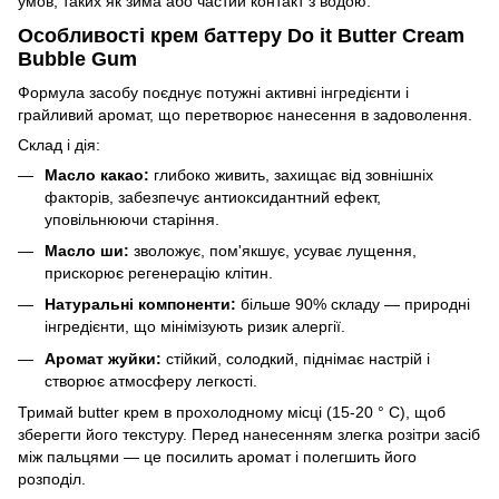
умов, таких як зима або частий контакт з водою.
Особливості крем баттеру Do it Butter Cream
Bubble Gum
Формула засобу поєднує потужні активні інгредієнти і
грайливий аромат, що перетворює нанесення в задоволення.
Склад і дія:
Масло какао:
глибоко живить, захищає від зовнішніх
факторів, забезпечує антиоксидантний ефект,
уповільнюючи старіння.
Масло ши:
зволожує, пом'якшує, усуває лущення,
прискорює регенерацію клітин.
Натуральні компоненти:
більше 90% складу — природні
інгредієнти, що мінімізують ризик алергії.
Аромат жуйки:
стійкий, солодкий, піднімає настрій і
створює атмосферу легкості.
Тримай butter крем в прохолодному місці (15-20 ° C), щоб
зберегти його текстуру. Перед нанесенням злегка розітри засіб
між пальцями — це посилить аромат і полегшить його
розподіл.