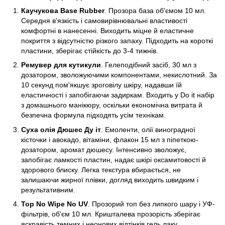
Каучукова Base Rubber
. Прозора база об'ємом 10 мл.
Середня в'язкість і самовирівнювальні властивості
комфортні в нанесенні. Виходить міцне й еластичне
покриття з відсутністю різкого запаху. Підходить на короткі
пластини, зберігає стійкість до 3-4 тижнів.
Ремувер для кутикули
. Гелеподібний засіб, 30 мл з
дозатором, зволожуючими компонентами, некислотний. За
10 секунд пом'якшує зроговілу шкіру, надавши їй
еластичності і запобігаючи задиркам. Входить у Do it набір
з домашнього манікюру, оскільки економічна витрата й
безпечна формула підходять усім технікам.
Суха олія Дюшес Ду іт
. Емоленти, олії виноградної
кісточки і авокадо, вітаміни, флакон 15 мл з піпеткою-
дозатором, аромат дюшесу. Інтенсивно зволожує,
запобігає ламкості пластин, надає шкірі оксамитовості й
здорового блиску. Легка текстура вбирається, не
залишаючи жирної плівки, догляд виходить швидким і
результативним.
Top No Wipe No UV
. Прозорий топ без липкого шару і УФ-
фільтрів, об'єм 10 мл. Кришталева прозорість зберігає
яскравість темних і неонових відтінків гель лаку,