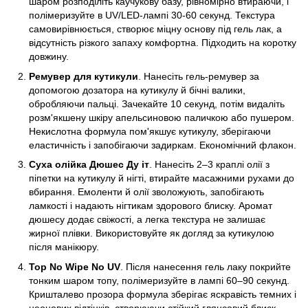
шаром розподіліть каучукову базу, рівномірно втираючи, і
полімеризуйте в UV/LED-лампі 30-60 секунд. Текстура
самовирівнюється, створює міцну основу під гель лак, а
відсутність різкого запаху комфортна. Підходить на коротку
довжину.
Ремувер для кутикули
. Нанесіть гель-ремувер за
допомогою дозатора на кутикулу й бічні валики,
обробляючи пальці. Зачекайте 10 секунд, потім видаліть
розм'якшену шкіру апельсиновою паличкою або пушером.
Некислотна формула пом'якшує кутикулу, зберігаючи
еластичність і запобігаючи задиркам. Економічний флакон.
Суха олійка Дюшес Ду іт
. Нанесіть 2–3 краплі олії з
піпетки на кутикулу й нігті, втирайте масажними рухами до
вбирання. Емоленти й олії зволожують, запобігають
ламкості і надають нігтикам здорового блиску. Аромат
дюшесу додає свіжості, а легка текстура не залишає
жирної плівки. Використовуйте як догляд за кутикулою
після манікюру.
Top No Wipe No UV
. Після нанесення гель лаку покрийте
тонким шаром топу, полімеризуйте в лампі 60–90 секунд.
Кришталево прозора формула зберігає яскравість темних і
неонових відтінків, створюючи стійкий глянсовий блиск.