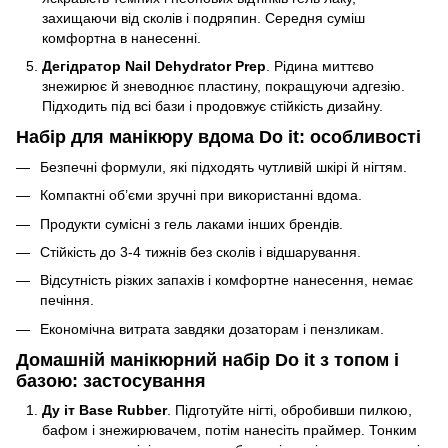
захищаючи від сколів і подряпин. Середня суміш
комфортна в нанесенні.
Дегідратор Nail Dehydrator Prep
. Рідина миттєво
знежирює й зневоднює пластину, покращуючи адгезію.
Підходить під всі бази і продовжує стійкість дизайну.
Набір для манікюру вдома Do it: особливості
Безпечні формули, які підходять чутливій шкірі й нігтям.
Компактні об’єми зручні при використанні вдома.
Продукти сумісні з гель лаками інших брендів.
Стійкість до 3-4 тижнів без сколів і відшарування.
Відсутність різких запахів і комфортне нанесення, немає
печіння.
Економічна витрата завдяки дозаторам і пензликам.
Домашній манікюрний набір Do it з топом і
базою: застосування
Ду іт Base Rubber
. Підготуйте нігті, обробивши пилкою,
бафом і знежирювачем, потім нанесіть праймер. Тонким