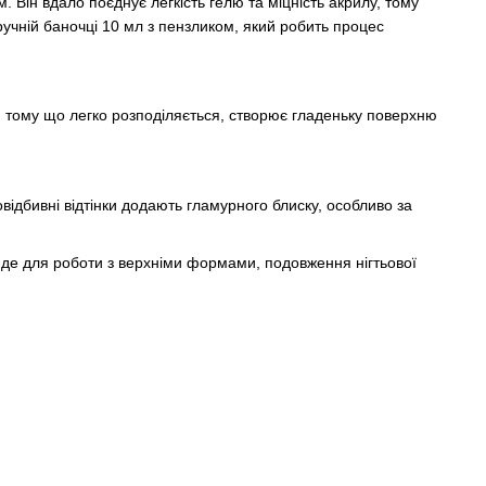
 Він вдало поєднує легкість гелю та міцність акрилу, тому
ручній баночці 10 мл з пензликом, який робить процес
в, тому що легко розподіляється, створює гладеньку поверхню
овідбивні відтінки додають гламурного блиску, особливо за
дійде для роботи з верхніми формами, подовження нігтьової