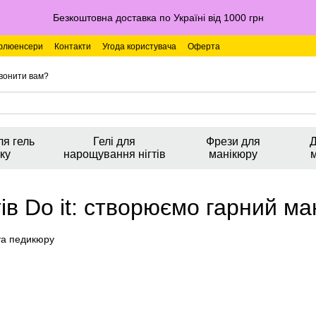
Безкоштовна доставка по Україні від 1000 грн
флюенсери
Контакти
Угода користувача
Оферта
вонити вам?
ля гель
Гелі для
Фрези для
Д
ку
нарощування нігтів
манікюру
ів Do it: створюємо гарний ма