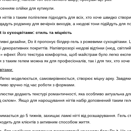
сенням олійки для кутикули.
ігтів з таким полігелем підходять для всіх, хто хоче швидко створ
одадуть родзинку для вечірніх виходів, а нюдові тони підійдуть для 
t із сухоцвітами: стиль та міцність
тивні дизайни, Do it пропонує білдер-гель з рожевими сухоцвітами. 
 декоративних покриттів. Напівпрозорі нюдові відтінки (нюд, світли
» ефект. Його текстура комфортна, щоб майстрам було легко експ
и з таким гелем можна як для професіоналів, так і для тих, хто хо
вітами:
 Легко моделюється, самовирівнюється, створює міцну арку. Завдяки
бливо зручно під час роботи з формами.
елюстки додають текстурі романтичності, яка особливо актуальна для
 склом». Якщо для нарощування нігтів набір доповнений таким геле
римається до 5 тижнів, захищає ламкі нігті від розшарування. Гель с
ходить для клієнтів з активним способом життя.
и
. Для надійного зчеплення використовуй каучукову базу Do it. Це н