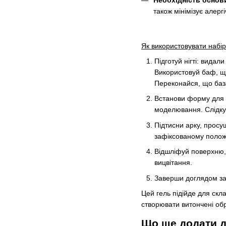
також мінімізує алергі
Як використовувати набі
Підготуй нігті: видал
Використовуй баф, що
Переконайся, що база
Встанови форму для н
моделювання. Слідкуй
Підтисни арку, просу
зафіксованому положе
Відшліфуй поверхню, 
вицвітання.
Заверши доглядом за 
Цей гель підійде для скла
створювати витончені обра
Що ще додати до