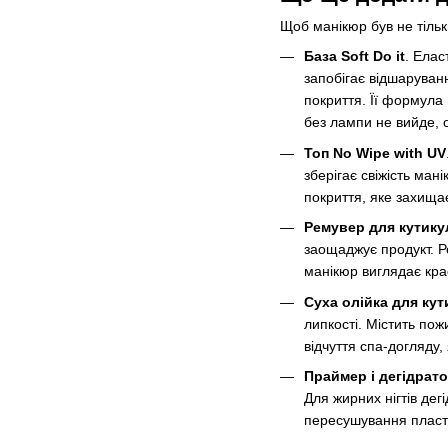
Щоб манікюр був не тільк
База Soft Do it
. Елас
запобігає відшаруван
покриття. Її формула
без лампи не вийде, о
Топ No Wipe with UV
зберігає свіжість ман
покриття, яке захищає 
Ремувер для кутику
заощаджує продукт. Р
манікюр виглядає кра
Суха олійка для ку
липкості. Містить по
відчуття спа-догляду,
Праймер і дегідрат
Для жирних нігтів дег
пересушування пласт