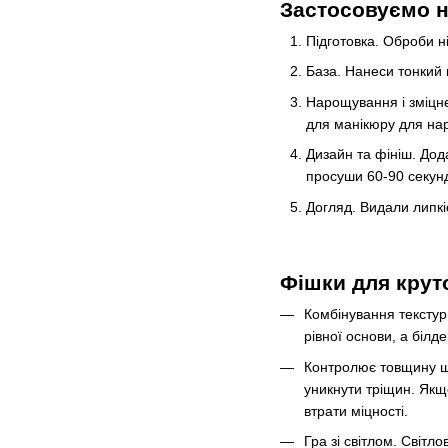
Застосовуємо н
Підготовка. Оброби н
База. Нанеси тонкий 
Нарощування і зміцне
для манікюру для нар
Дизайн та фініш. Дод
просуши 60-90 секун
Догляд. Видали липкіс
Фішки для крут
Комбінування текстури
рівної основи, а білд
Контролює товщину ша
уникнути тріщин. Якщо
втрати міцності.
Гра зі світлом. Світл