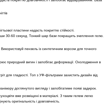
ігтьової пластини надасть покриттю стійкості.
суши 30-60 секунд. Тонкий шар бази покращить зчеплення гелю.
 Використовуй пензель із синтетичним ворсом для точного
орює природний вигин і запобігає деформації. Охолодження в
іт для гладкості. Топ з УФ-фільтрами захистить дизайн від
нікюру доглянутого вигляду і запобігатиме появі задирок.
сухоцвіти вже розміщені в матеріалі. З таким гелем легко
нують оригінальність і довговічність.