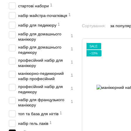
1
стартові набори
1
набір майстра-початківця
1
набір для педикюру
Сортування:
за популя
набір для домашнього
1
манікюру
SALE
набір для домашнього
1
педикюру
−10%
професійний набір для
1
манікюру
манікюрно-педикюрний
1
набір професійний
професійний набір для
1
педикюру
набір для французького
1
манікюру
1
топ та база для нігтів
1
набір гель лаків