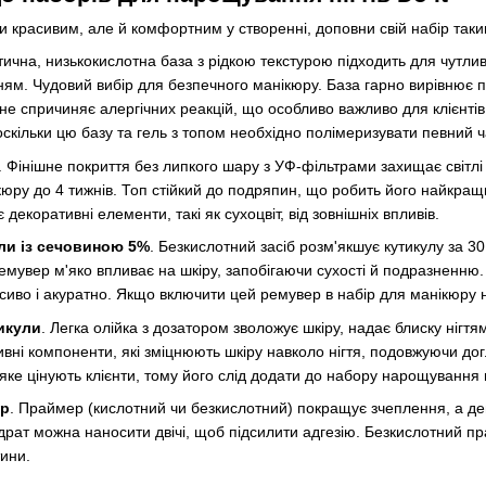
и красивим, але й комфортним у створенні, доповни свій набір так
тична, низькокислотна база з рідкою текстурою підходить для чутливих
ням. Чудовий вибір для безпечного манікюру. База гарно вирівнює
 не спричиняє алергічних реакцій, що особливо важливо для клієнті
скільки цю базу та гель з топом необхідно полімеризувати певний ч
. Фінішне покриття без липкого шару з УФ-фільтрами захищає світлі 
ікюру до 4 тижнів. Топ стійкий до подряпин, що робить його найкра
декоративні елементи, такі як сухоцвіт, від зовнішніх впливів.
ли із сечовиною 5%
. Безкислотний засіб розм'якшує кутикулу за 3
емувер м'яко впливає на шкіру, запобігаючи сухості й подразненню.
сиво і акуратно. Якщо включити цей ремувер в набір для манікюру
тикули
. Легка олійка з дозатором зволожує шкіру, надає блиску нігт
живні компоненти, які зміцнюють шкіру навколо нігтя, подовжуючи д
 яке цінують клієнти, тому його слід додати до набору нарощування н
ор
. Праймер (кислотний чи безкислотний) покращує зчеплення, а дег
ідрат можна наносити двічі, щоб підсилити адгезію. Безкислотний п
ини.