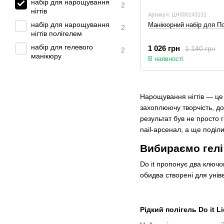
набір для нарощування
2
нігтів
Артикул: ЦН000143131
набір для нарощування
Манікюрний набір для Поч
2
нігтів полігелем
набір для гелевого
1 026 грн
1 140 грн
2
манікюру
В наявності
Нарощування нігтів — це 
захоплюючу творчість, до
результат був не просто 
nail-арсенал, а ще поді
Вибираємо гелі
Do it пропонує два ключов
обидва створені для уніве
Рідкий полігель Do it L