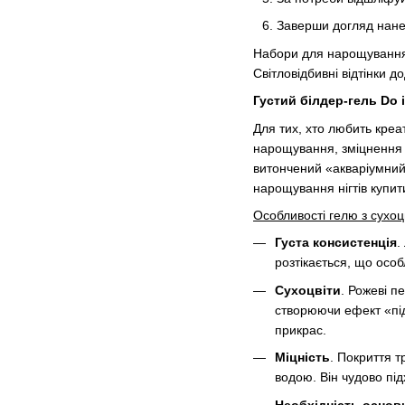
Заверши догляд нане
Набори для нарощування н
Світловідбивні відтінки д
Густий білдер-гель Do i
Для тих, хто любить креа
нарощування, зміцнення і
витончений «акваріумний
нарощування нігтів купит
Особливості гелю з сухоц
Густа консистенція
.
розтікається, що осо
Сухоцвіти
. Рожеві п
створюючи ефект «під
прикрас.
Міцність
. Покриття т
водою. Він чудово під
Необхідність основ