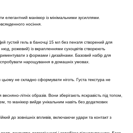
ити елегантний манікюр із мінімальними зусиллями.
повсякденного носіння.
Цей густий гель в баночці 15 мл без пензля створений для
й нюд, рожевий) із вкрапленнями сухоцвітів створюють
ериментувати з формами і дизайнами. Базовий набір для
че спробувати нарощування в домашніх умовах.
 цьому не складно сформувати ніготь. Густа текстура не
 весняно-літніх образів. Вони зберігають яскравість під топом,
м, то манікюр вийде унікальним навіть без додаткових
тійкий до зовнішніх впливів, включаючи удари та контакт з
адасть покриттю довговічності і запобігає відшаруванням. База