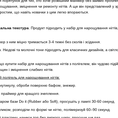
 порятунок для тих, хто хоче розкішний манікюр без зайвих проблем.
ощування, зміцнення чи ремонту нігтів. А ще він представлений у з
ростим, що навіть новачки з цим легко впораються.
альна текстура
. Продукт підходить у набір для нарощування нігті
кюр з ним міцно тримається 3-4 тижні без сколів і зсідання.
в
. Нюдові та молочні тони підходять для класичних дизайнів, а світл
що купити набір для нарощування нігтів з полігелем, він чудово пі
щин і зміцнення слабких нігтів.
й полігель для нарощування нігтів:
ли кутикулу, оброби поверхню бафом, знежир.
 праймер для кращого зчеплення.
аром бази Do it (Rubber або Soft), просушіть у лампі 30-60 секунд.
ликом, розподіли по формі чи нігтю, полімеризуй 60–90 секунд.
 пластину, нанеси топ без липкого шару, просуши ще раз.