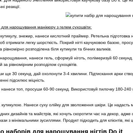
чні реакції.
р для нарощування манікюру з гелем сухоцвіти:
и кутикулу, знежир, нанеси кислотний праймер. Ретельна підготовка н
б отримати легку шорсткість. Покрий нігті каучуковою базою, про
 рівномірно розподілена біля кутикули та бічних валиків.
арощування, нанеси гель, сформуй ніготь, полімеризуй 60 секунд.
 за рівномірним розподілом сухоцвітів.
ши ще 30 секунд, дай охолонути 3-4 хвилини. Підтискання арки ств
нні підсилює міцність.
нанеси топ, просуши 60-90 секунд. Використовуй пилочку 180-240 гр
кутикулою. Нанеси суху олійку для зволоження шкіри. Це надасть ма
дних дизайнів та майстрів, які хочуть скоротити час на декор, адже 
зи з мінімальними зусиллями. Продукт підходить для клієнтів, які ці
 наборів для нарощування нігтів Do it