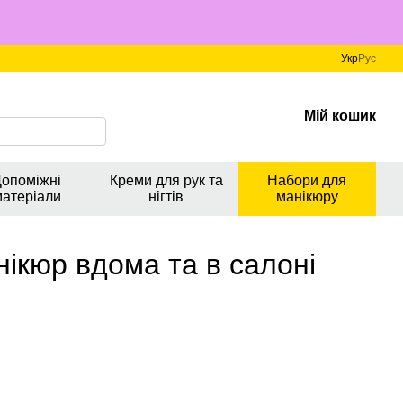
Укр
Рус
Мій кошик
опоміжні
Креми для рук та
Набори для
матеріали
нігтів
манікюру
нікюр вдома та в салоні