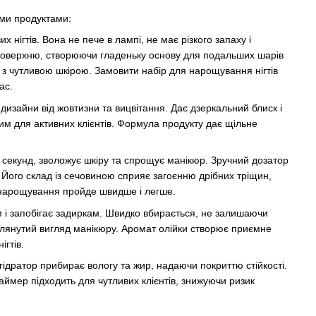
ими продуктами:
 нігтів. Вона не пече в лампі, не має різкого запаху і
 поверхню, створюючи гладеньку основу для подальших шарів
в з чутливою шкірою. Замовити набір для нарощування нігтів
ас.
дизайни від жовтизни та вицвітання. Дає дзеркальний блиск і
щим для активних клієнтів. Формула продукту дає щільне
0 секунд, зволожує шкіру та спрощує манікюр. Зручний дозатор
 Його склад із сечовиною сприяє загоєнню дрібних тріщин,
 нарощування пройде швидше і легше.
ям і запобігає задиркам. Швидко вбирається, не залишаючи
оглянутий вигляд манікюру. Аромат олійки створює приємне
ігтів.
ідратор прибирає вологу та жир, надаючи покриттю стійкості.
раймер підходить для чутливих клієнтів, знижуючи ризик