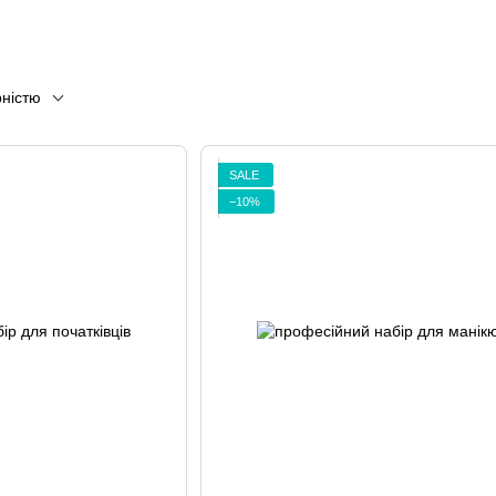
рністю
SALE
−10%