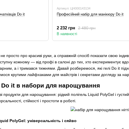
Артикул: ЦН000143134
атківців Do it
Професійний набір для манікюру Do it
2 232 грн
2 480 грн
В наявності
не просто про красиві руки, а справжній спосіб показати свою інди
ступну кожному — від профі в салоні до тих, хто експериментує вдома
гарним, а і тримався тижнями. Давай розберемося, які гелі Do it п
лимося крутими лайфхаками для майстрів і секретами догляду за на
 Do it в набори для нарощування
і продукти для нарощування: рідкий полігель Liquid PolyGel і густий
рсальності, стійкості і простоти в роботі.
iquid PolyGel: універсальність і сяйво