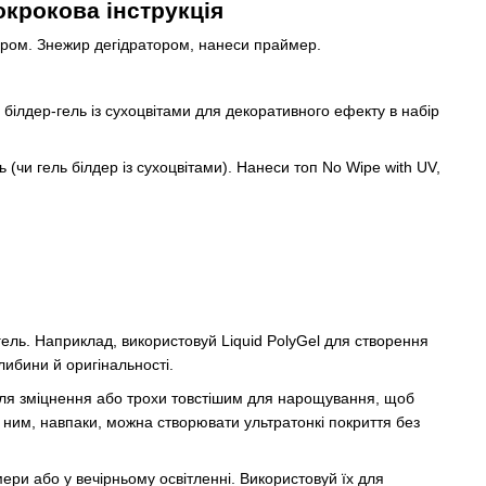
окрокова інструкція
шером. Знежир дегідратором, нанеси праймер.
білдер-гель із сухоцвітами для декоративного ефекту в набір
(чи гель білдер із сухоцвітами). Нанеси топ No Wipe with UV,
гель. Наприклад, використовуй Liquid PolyGel для створення
глибини й оригінальності.
для зміцнення або трохи товстішим для нарощування, щоб
з ним, навпаки, можна створювати ультратонкі покриття без
амери або у вечірньому освітленні. Використовуй їх для