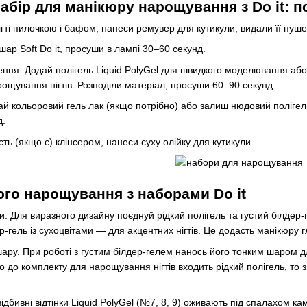
абір для манікюру нарощування з Do it: п
ігті пилочкою і бафом, нанеси ремувер для кутикули, видали її пу
шар Soft Do it, просуши в лампі 30–60 секунд.
ння. Додай полігель Liquid PolyGel для швидкого моделювання або 
ощування нігтів. Розподіли матеріал, просуши 60–90 секунд.
ай кольоровий гель лак (якщо потрібно) або залиш нюдовий полігель 
д.
ть (якщо є) клінсером, нанеси суху олійку для кутикули.
ого нарощування з наборами Do it
. Для виразного дизайну поєднуй рідкий полігель та густий білдер-
ер-гель із сухоцвітами — для акцентних нігтів. Це додасть манікюру 
ру. При роботі з густим білдер-гелем нанось його тонким шаром 
 до комплекту для нарощування нігтів входить рідкий полігель, то 
овідбивні відтінки Liquid PolyGel (№7, 8, 9) оживають під спалахом к