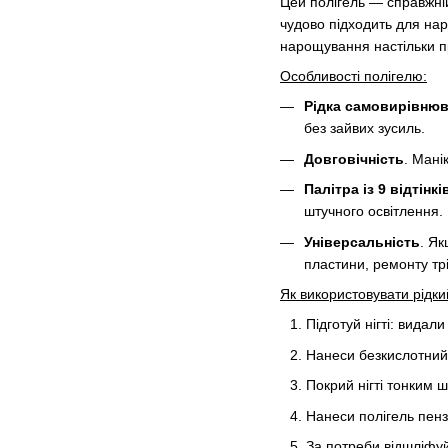
Цей полігель — справжній
чудово підходить для нар
нарощування настільки п
Особливості полігелю:
Рідка самовирівнюв
без зайвих зусиль.
Довговічність
. Мані
Палітра із 9 відтінкі
штучного освітлення.
Універсальність
. Як
пластини, ремонту трі
Як використовувати рідки
Підготуй нігті: вида
Нанеси безкислотний
Покрий нігті тонким ш
Нанеси полігель пенз
За потреби відшліфуй