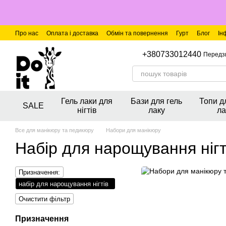
Перейти до основного контенту
Про нас
Оплата і доставка
Обмін та повернення
Гурт
Блог
Ін
+380733012440
Передз
Гель лаки для
Бази для гель
Топи д
SALE
нігтів
лаку
ла
Все для манікюру та педикюру
Набори для манікюру
Набір для нарощування нігт
Призначення:
набір для нарощування нігтів
Очистити фільтр
Призначення