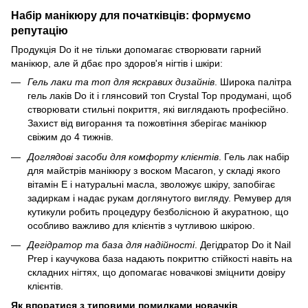
Набір манікюру для початківців: формуємо
репутацію
Продукція Do it не тільки допомагає створювати гарний
манікюр, але й дбає про здоров'я нігтів і шкіри:
Гель лаки та топ для яскравих дизайнів
. Широка палітра
гель лаків Do it і глянсовий топ Crystal Top продумані, щоб
створювати стильні покриття, які виглядають професійно.
Захист від вигорання та пожовтіння зберігає манікюр
свіжим до 4 тижнів.
Доглядові засоби для комфорту клієнтів
. Гель лак набір
для майстрів манікюру з воском Macaron, у складі якого
вітамін Е і натуральні масла, зволожує шкіру, запобігає
задиркам і надає рукам доглянутого вигляду. Ремувер для
кутикули робить процедуру безболісною й акуратною, що
особливо важливо для клієнтів з чутливою шкірою.
Дегідратор та база для надійності
. Дегідратор Do it Nail
Prep і каучукова база надають покриттю стійкості навіть на
складних нігтях, що допомагає новачкові зміцнити довіру
клієнтів.
Як впоратися з типовими помилками новачків