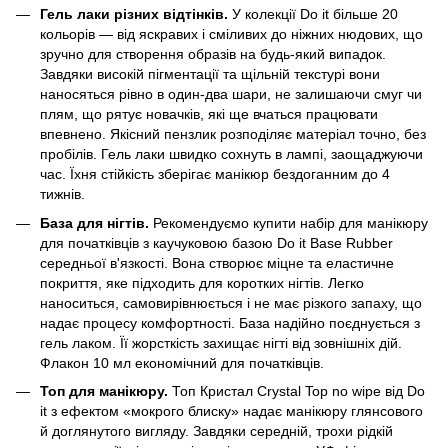
Гель лаки різних відтінків.
У колекції Do it більше 20
кольорів — від яскравих і сміливих до ніжних нюдових, що
зручно для створення образів на будь-який випадок.
Завдяки високій пігментації та щільній текстурі вони
наносяться рівно в один-два шари, не залишаючи смуг чи
плям, що рятує новачків, які ще вчаться працювати
впевнено. Якісний пензлик розподіляє матеріал точно, без
пробілів. Гель лаки швидко сохнуть в лампі, заощаджуючи
час. Їхня стійкість зберігає манікюр бездоганним до 4
тижнів.
База для нігтів.
Рекомендуємо купити набір для манікюру
для початківців з каучуковою базою Do it Base Rubber
середньої в'язкості. Вона створює міцне та еластичне
покриття, яке підходить для коротких нігтів. Легко
наноситься, самовирівнюється і не має різкого запаху, що
надає процесу комфортності. База надійно поєднується з
гель лаком. Її жорсткість захищає нігті від зовнішніх дій.
Флакон 10 мл економічний для початківців.
Топ для манікюру.
Топ Кристал Crystal Top no wipe від Do
it з ефектом «мокрого блиску» надає манікюру глянсового
й доглянутого вигляду. Завдяки середній, трохи рідкій