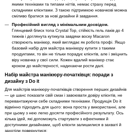
якими техніками та типами нігтів, немає страху перед
складними клієнтами. З такою підтримкою новачкові можна
сміливо братися за нові дизайни й завдання.
Професійний вигляд з мінімальним досвідом.
Глянцевий блиск топа Crystal Top, стійкість гель лаків до 4
тижнів і доглянута кутикула завдяки воску Macaron
створюють манікюр, який виглядає як робота профі. Якщо
базовий набір для майстра манікюру купити з такими
продуктами, то він не тільки порадує клієнтів, але і зміцнить
віру новачка у свої сили. Кожен вдалий манікюр стає
кроком до майстерності, надихаючи рости далі.
Набір майстра манікюру-початківця: поради з
дизайну з Do it
Для майстрів манікюру-початківців створення перших дизайнів
— це шанс показати свій смак і завоювати довіру клієнтів, не
перевантажуючи себе складними техніками. Продукція Do it
відмінно підходить для цього: вона проста у використанні, але
при цьому з нею легко досягти професійного результату. Ось
кілька ідей, які допоможуть стартувати з ефектними й
доступними дизайнами, щоб клієнти залишилися в захваті й
захотіли повернутися: