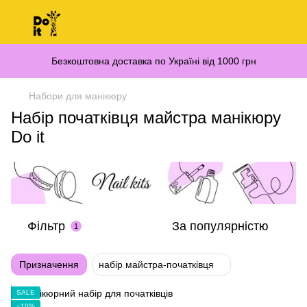
Безкоштовна доставка по Україні від 1000 грн
Набори для манікюру
Набір початківця майстра манікюру
Do it
Фільтр
За популярністю
1
Призначення
набір майстра-початківця
SALE
−10%