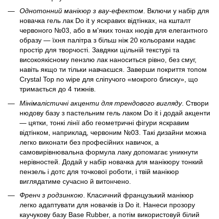
Однотонний манікюр з вау-ефектом
. Включи у набір для
новачка гель лак Do it у яскравих відтінках, на кшталт
червоного №03, або в м'яких тонах нюдів для елегантного
образу — їхня палітра з більш ніж 20 кольорами надає
простір для творчості. Завдяки щільній текстурі та
високоякісному пензлю лак наноситься рівно, без смуг,
навіть якщо ти тільки навчаєшся. Заверши покриття топом
Crystal Top no wipe для сліпучого «мокрого блиску», що
тримається до 4 тижнів.
Мінімалістичні акценти для трендового вигляду
. Створи
нюдову базу з пастельним гель лаком Do it і додай акценти
— цятки, тонкі лінії або геометричні фігури яскравим
відтінком, наприклад, червоним №03. Такі дизайни можна
легко виконати без професійних навичок, а
самовирівнювальна формула лаку допомагає уникнути
нерівностей. Додай у набір новачка для манікюру тонкий
пензель і дотс для точкової роботи, і твій манікюр
виглядатиме сучасно й витончено.
Френч з родзинкою
. Класичний французький манікюр
легко адаптувати для новачків із Do it. Нанеси прозору
каучукову базу Base Rubber, а потім використовуй білий