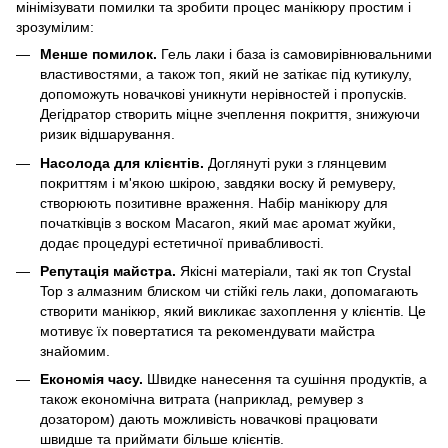
мінімізувати помилки та зробити процес манікюру простим і
зрозумілим:
Менше помилок.
Гель лаки і база із самовирівнювальними
властивостями, а також топ, який не затікає під кутикулу,
допоможуть новачкові уникнути нерівностей і пропусків.
Дегідратор створить міцне зчеплення покриття, знижуючи
ризик відшарування.
Насолода для клієнтів.
Доглянуті руки з глянцевим
покриттям і м'якою шкірою, завдяки воску й ремуверу,
створюють позитивне враження. Набір манікюру для
початківців з воском Macaron, який має аромат жуйки,
додає процедурі естетичної привабливості.
Репутація майстра.
Якісні матеріали, такі як топ Crystal
Top з алмазним блиском чи стійкі гель лаки, допомагають
створити манікюр, який викликає захоплення у клієнтів. Це
мотивує їх повертатися та рекомендувати майстра
знайомим.
Економія часу.
Швидке нанесення та сушіння продуктів, а
також економічна витрата (наприклад, ремувер з
дозатором) дають можливість новачкові працювати
швидше та приймати більше клієнтів.