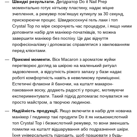
Швидкі результати.
Дегідратор Do it Nail Prep
моментально готує нігтьову пластину, надає міцне
зчеплення, а ремувер пом'якшує кутикулу за 30 секунд,
прискорюючи процес. Швидкосохнучі гель лаки і топ
Crystal Top no wipe скорочують час процедури, і якщо ними
доповнити набір для манікюр-початківців, то можна
завершити манікюр без поспіху. Це дає відчуття
професіоналізму і допомагає справлятися з хвилюванням
перед клієнтами.
Приємні моменти.
Віск Macaron з ароматом жуйки
перетворює догляд за шкірою на маленький ритуал
задоволення, а відсутність різкого запаху у бази надає
роботі комфортність навіть в невеликому приміщенні.
Естетичні флакони й баночки, на кшталт макарон-
паковання воску, додають радості у процес, мотивуючи
експериментувати. Такий підхід допомагає почуватися не
просто майстром, а творчою людиною.
Надійність продукції.
Якщо включити в набір для новачка
манікюр / педикюр такі продукти Do it як низькокислотний
топ Crystal Top і безкислотний ремувер, то вони зменшать
помилки на кшталт відшарування або подразнення шкіри.
Їхня універсальність підходить, щоб працювати з будь-