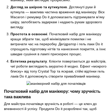
Догляд за шкірою та кутикулою
. Доглянуті руки й
кутикула — важлива частина враження від манікюру. Віск
Macaron і ремувер Do it допомагають підтримувати м'яку
шкіру, запобігають задиркам і надають рукам здорового
вигляду.
Простота в освоєнні
. Початковий набір для манікюру
краще зібрати так, щоб мінімізувати помилки і не
витрачати час на переробку. Дегідратор і гель лаки Do it
спрощують підготовку нігтів та нанесення покриття, а їхнє
швидке сушіння в лампі прискорює процес.
Естетика результату
. Клієнти повертаються до майстрів,
чиї роботи виглядають акуратно й модно. Ефект «мокрого
блиску» від топу Crystal Top та яскраві, стійкі відтінки гель
лаків Do it допоможуть створити привабливий манікюр.
Початковий набір для манікюру: чому зручність
така важлива
Для майстра-початківця зручність в роботі — це ключ до
впевненості й успіху. Продукти Do it розроблені так, щоб