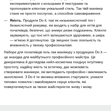
експериментувати з кольорами й текстурами та
пропонувати клієнтам унікальний стиль. Так твій манікюр
стане не просто послугою, а способом самовираження.
Якість.
Продукти Do it, такі як низькокислотний топ і
безкислотний ремувер, які входять у набір для нігтів для
початківців, безпечні, що знижує ризик подразнень. Клієнти
зауважують, що їхні нігті залишаються здоровими, а шкіра
— м'якою й доглянутою. Це зміцнює їхню лояльність та
впевненість у твоєму професіоналізмі.
Набори для початківців гель лак манікюру з продукцією Do it —
це знахідка для майбутнього професійного майстра. Ця
декоративна й доглядова нейл-косметика поєднує інтуїтивну
простоту, надійну якість та естетику, дає можливість
створювати манікюри, які виглядають професійно і викликають
захоплення. З Do it ти зможеш впевнено стартувати, уникати
типових помилок і завойовувати серця клієнтів, які
повертатимуться за твоєю майстерністю знову і знову.