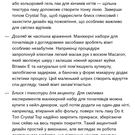
або кольоровий гель лак для кінчиків нігтів — щільна
текстура лаку допоможе створити тонку лінію. Заверши
топом Crystal Top, щоб підкреслити блиск глянсовий і
захистити дизайн від пожовтіння, що особливо важливо
для світлих відтінків.
Догляд як частина враження
. Манікюрні набори для
початківців з доглядовими засобами зроблять візит
особливо незабутнім. Наприкінці процедури
запропонуй клієнтам легкий масаж рук з воском Macaron,
який зволожує шкіру і залишає ніжний аромат жуйки.
Вітамін Е та натуральні олії пом'якшують кутикулу,
запобігаючи задиркам, а баночка у формі макаруну додає
естетики процесу. Цей маленький штрих створить відчуття
спа-догляду, такий візит запам'ятається.
Блиск і текстури для акценту
. Для сміливих
експериментів манікюрний набір для початківців можна
купити з нейл-декором, щоб потім додати на один-два нігті,
наприклад, втирання або фольгу, поверх гель лаку Do it.
Топ Crystal Top надійно закріпить прикраси, зберігаючи
їхнє сяйво на весь термін покриття. Такий акцентний
дизайн простий у виконанні, але виглядає як робота
досвідченого майстра, що підвищує цінність послуги.