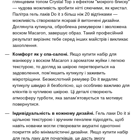
глянцевим топом Crystal Top з ефектом "мокрого блиску"
— чудова можливість зробити нігті сяючими, як кристал.
Палітра гель лаків Do it з більш ніж 20 відтінками —
можливість створювати яскраві й витончені дизайни.
Доглянута кутикула, оброблена ремувером і зволожена
воском Macaron, завершує образ. Такий професійний
результат вирізняє тебе серед інших майстрів і викликає
захоплення.
Комфорт як у спа-салоні.
Якщо купити набір для
манікюру з воском Macaron з ароматом жуйки і легкою
текстурою, то догляд за шкірою перетвориться на
задоволення, пом'якшить кутикулу і заживить
мікротріщини. Безкислотний ремувер Do it видаляє
кутикулу швидко й безболісно, що особливо важливо для
клієнтів із чутливою шкірою. Ці деталі створюють
атмосферу турботи, яка запам'ятовується та мотивує
повернутися.
Індивідуальність в кожному дизайні.
Гель лаки Do it зі
щільною текстурою і зручним пензлем підходять, щоб
навіть новачки могли створювати акуратні однотонні
покриття або мінімалістичні дизайни. Якщо купити набір
для гель лаку для початківців, це дасть змогу