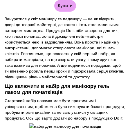
Купити
Зануритися у світ манікюру та педикюру — це як відкрити
двері до творчої майстерні, де кожен ніготь стає маленьким
витвором мистецтва. Продукція Do it ніби створена для тих,
хто тільки починає, хоча й досвідчені нейл-майстри
користуються нею із задоволенням. Вона проста і надійна у
використанні, допомагає створювати манікюри, які тішать
клієнтів. Розглянемо, що покласти у свій перший набір, як
вибирати матеріали, на що звертати увагу, і чому зручність
така важлива для новачків. А ще поділимося порадами, щоб
ти впевнено робила перші кроки й підкорювала серця клієнтів,
підвищуючи рівень майстерності та достатку.
Що включити в набір для манікюру гель
лаком для початківців
Стартовий набір новачка має бути практичним і
універсальним, щоб можна було виконувати базові процедури,
пробувати різні дизайни та не заплутатися у складних
продуктах. Ось що варто додати до набору з продукцією Do it: