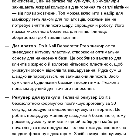
консистенції, він не затікає під кутикулу, а УФ-фільтри
захищають яскраві кольори від вигорання та світлі відтінки
— від появи жовтизни. Топ можна включити в набір для
манікюру гель лаком для початківців, оскільки він не
потребує зняття липкого шару, спрощуючи роботу. Його
низька кислотність безпечна для нігтів. Глянець
зберігається до 4 тижнів носіння.
Дегідратор.
Do it Nail Dehydrator Prep знежирює та
зневоднює нігтьову пластину, створюючи оптимальну
основу для нанесення бази. Це особливо важливо для
клієнтів з жирною й вологою нігтьовою пластиною, щоб
уникнути згодом відколів та відшарування. Рідка суміш
швидко випаровується, не залишаючи липкості. Засіб
сумісний з будь-якими базами і покриттями. Флакон з
пензлем зручний для точного нанесення.
Ремувер для кутикули.
Гелевий ремувер Do it з
безкислотною формулою пом'якшує зроговілу за 30
секунд, спрощуючи видалення кутикули і птеригію. Це
робить процедуру манікюру швидкою й безпечною, тому
рекомендуємо купити манікюрний набір для майстрів-
початківців з цим продуктом. Гелева текстура економічна
завдяки флакону з дозатором. Засіб знижує ріст кутикули