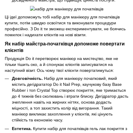
Ці ідеї допоможуть тобі набір для манікюру для початківців
купити, потім швидко освоїтися та виконувати процедури
професійно. З Do it ти зможеш експериментувати, не боячись
помилок і надихати клієнтів на нові візити.
Як набір майстра-початківця допоможе повертати
клієнтів
Продукція Do it перетворює манікюр на мистецтво, яке не
тільки тішить око, а й спонукає клієнтів записуватися на
наступний візит. Ось чому твої клієнти повертатимуться:
Довговічність.
Набір для манікюру початковий, який
містить дегідрататор Do it Nail Prep, каучукову базу Base
Rubber і топ Crystal Top створює покриття, яке тримається
до 4 тижнів без сколювань і втрати блиску. Дегідратор дасть
зчеплення навіть на жирних нігтях, основа додасть
міцності, а топ захистить колір від вигорання. Такий
манікюр викликає захоплення у клієнтів, які цінують
стійкість та економію часу.
Естетика.
Купити набір для початківців гель лак покриття з