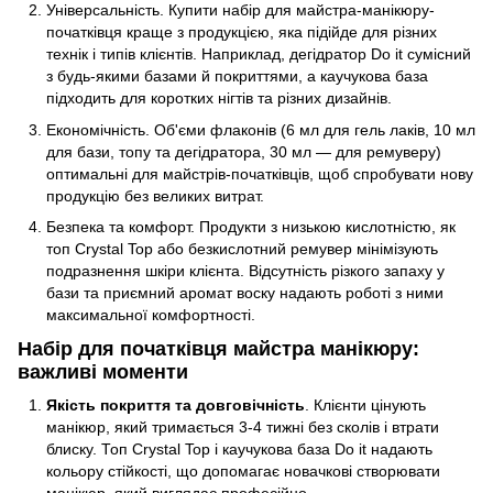
Універсальність. Купити набір для майстра-манікюру-
початківця краще з продукцією, яка підійде для різних
технік і типів клієнтів. Наприклад, дегідратор Do it сумісний
з будь-якими базами й покриттями, а каучукова база
підходить для коротких нігтів та різних дизайнів.
Економічність. Об'єми флаконів (6 мл для гель лаків, 10 мл
для бази, топу та дегідратора, 30 мл — для ремуверу)
оптимальні для майстрів-початківців, щоб спробувати нову
продукцію без великих витрат.
Безпека та комфорт. Продукти з низькою кислотністю, як
топ Crystal Top або безкислотний ремувер мінімізують
подразнення шкіри клієнта. Відсутність різкого запаху у
бази та приємний аромат воску надають роботі з ними
максимальної комфортності.
Набір для початківця майстра манікюру:
важливі моменти
Якість покриття та довговічність
. Клієнти цінують
манікюр, який тримається 3-4 тижні без сколів і втрати
блиску. Топ Crystal Top і каучукова база Do it надають
кольору стійкості, що допомагає новачкові створювати
манікюр, який виглядає професійно.