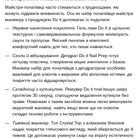
Майстри-початківці часто стикаються з труднощами, які
можуть підірвати впевненість. Ось як набір початківця майстра
манікюру з продукцією Do it допомагає їх подолати:
Нерівне нанесення покриття
. Гель лаки Do it зі щільною
текстурою і самовирівнювальною формулою мінімізують
смуги та пропуски. Якісний пензлик в комплекті
комфортний навіть для тих, хто лише навчається.
Сколи й відшарування
. Дегідрат Do it Nail Prep готує
нігтьову пластину, створюючи міцне зчеплення з базою.
Манікюр набір для початківців з дегідратором особливо
важливий для клієнтів з жирними або вологими нігтями, де
покриття часто відшаровується.
Складнощі з кутикулою
. Ремувер Do it пом'якшує шкіру
протягом 30 секунд, спрощуючи видалення кутикули без
травм. Новачкам з таким засобом можна легко виконувати
акуратний манікюр, навіть якщо вони ще не освоїли
складні техніки роботи з інструментами.
Тьмяний манікюр
. Топ Crystal Top з алмазним блиском
надає покриттю глянсового вигляду, який зберігається до 4
тижнів. Це допомагає уникнути скарг на втрату естетичного