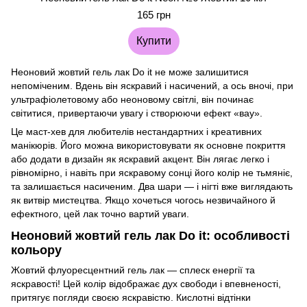
165 грн
Купити
Неоновий жовтий гель лак Do it не може залишитися
непоміченим. Вдень він яскравий і насичений, а ось вночі, при
ультрафіолетовому або неоновому світлі, він починає
світитися, привертаючи увагу і створюючи ефект «вау».
Це маст-хев для любителів нестандартних і креативних
манікюрів. Його можна використовувати як основне покриття
або додати в дизайн як яскравий акцент. Він лягає легко і
рівномірно, і навіть при яскравому сонці його колір не тьмяніє,
та залишається насиченим. Два шари — і нігті вже виглядають
як витвір мистецтва. Якщо хочеться чогось незвичайного й
ефектного, цей лак точно вартий уваги.
Неоновий жовтий гель лак Do it: особливості
кольору
Жовтий флуоресцентний гель лак — сплеск енергії та
яскравості! Цей колір відображає дух свободи і впевненості,
притягує погляди своєю яскравістю. Кислотні відтінки