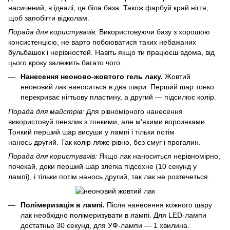
насичений, в ідеалі, це біла база. Також фарбуй край нігтя,
щоб запобігти відколам.
Порада для користувачів:
Використовуючи базу з хорошою
консистенцією, не варто побоюватися таких небажаних
бульбашок і нерівностей. Навіть якщо ти працюєш вдома, від
цього кроку залежить багато чого.
Нанесення неоново-жовтого гель лаку.
Жовтий
неоновий лак наноситься в два шари. Перший шар тонко
перекриває нігтьову пластину, а другий — підсилює колір.
Порада для майстрів:
Для рівномірного нанесення
використовуй пензлик з тонкими, але м'якими ворсинками.
Тонкий перший шар висуши у лампі і тільки потім
нанось другий. Так колір ляже рівно, без смуг і прогалин.
Порада для користувачів:
Якщо лак наноситься нерівномірно,
почекай, доки перший шар злегка підсохне (10 секунд у
лампі), і тільки потім нанось другий, так лак не розтечеться.
Полімеризація в лампі.
Після нанесення кожного шару
лак необхідно полімеризувати в лампі. Для LED-лампи
достатньо 30 секунд, для УФ-лампи — 1 хвилина.