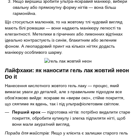
Якщо вирішиш зробити ультра-яскравий манікюр, вибери
овальну або прямокутну форму нігтів — вона більш
гармонійна.
Що стосується малюнків, то на жовтому тлі чудовий вигляд
мають білі ромашки — вони надають манікюру легкості та
елегантності. Метелики в гірчичних або лимонних відтінках
ідеально контрастують із синім, блакитним або зеленим
фоном. А леопардовий принт на кількох нігтях додасть
манікюру особливого шарму.
Лайфхаки: як наносити гель лак жовтий неон
Do it
Нанесення кислотного жовтого гель лаку — процес, який
вимагає уваги до деталей, але з правильним підходом все
обов'язково вийде: яскраве як «вирви око», стійке покриття,
що сяятиме як вдень, так і під ультрафіолетовим світлом.
Перший крок
— підготовка нігтів: потрібно видалити старе
покриття, обробити кутикулу і злегка підпиляти нігті, щоб
вони мали акуратний вигляд.
Порада для майстрів:
Якщо у клієнта є залишки старого гель