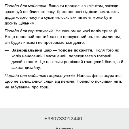
Порада для майстрів:
Якщо ти працюєш з клієнтом, завжди
враховуй особливості лаку. Деякі неонові відтінки вимагають
додаткового часу на сушіння, оскільки пігмент може бути
досить щільним.
Порада для користувачів:
Не економ на часі полімеризації.
Якщо неоновий жовтий лак не просушений належним чином,
він буде липким і не протримається довго.
Завершальний шар — топове покриття.
Після того як
колір нанесений і висушений, перекриваємо готовий
дизайн топом. Це не тільки розкішний глянцевий блиск, а й
захист дизайну.
Порада для майстрів і користувачів:
Нанось фініш акуратно,
щоб не залишалися сліди від пензля. Повністю покривай нігті,
не забуваючи про торці.
+380733012440