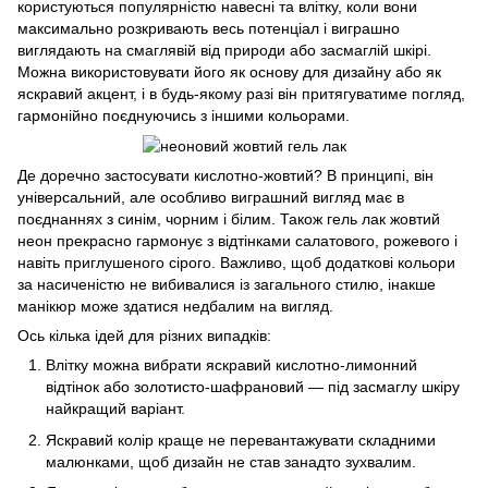
користуються популярністю навесні та влітку, коли вони
максимально розкривають весь потенціал і виграшно
виглядають на смаглявій від природи або засмаглій шкірі.
Можна використовувати його як основу для дизайну або як
яскравий акцент, і в будь-якому разі він притягуватиме погляд,
гармонійно поєднуючись з іншими кольорами.
Де доречно застосувати кислотно-жовтий? В принципі, він
універсальний, але особливо виграшний вигляд має в
поєднаннях з синім, чорним і білим. Також гель лак жовтий
неон прекрасно гармонує з відтінками салатового, рожевого і
навіть приглушеного сірого. Важливо, щоб додаткові кольори
за насиченістю не вибивалися із загального стилю, інакше
манікюр може здатися недбалим на вигляд.
Ось кілька ідей для різних випадків:
Влітку можна вибрати яскравий кислотно-лимонний
відтінок або золотисто-шафрановий — під засмаглу шкіру
найкращий варіант.
Яскравий колір краще не перевантажувати складними
малюнками, щоб дизайн не став занадто зухвалим.