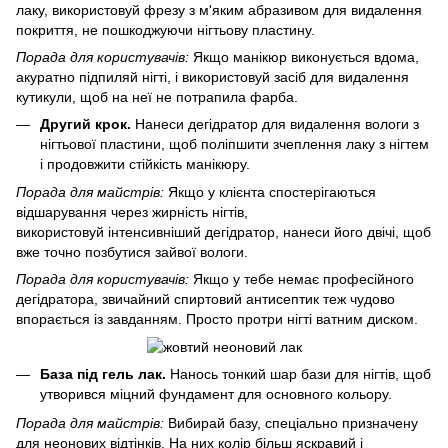
лаку, використовуй фрезу з м'яким абразивом для видалення
покриття, не пошкоджуючи нігтьову пластину.
Порада для користувачів:
Якщо манікюр виконується вдома,
акуратно підпиляй нігті, і використовуй засіб для видалення
кутикули, щоб на неї не потрапила фарба.
Другий крок.
Нанеси дегідратор для видалення вологи з
нігтьової пластини, щоб поліпшити зчеплення лаку з нігтем
і продовжити стійкість манікюру.
Порада для майстрів:
Якщо у клієнта спостерігаються
відшарування через жирність нігтів,
використовуй інтенсивніший дегідратор, нанеси його двічі, щоб
вже точно позбутися зайвої вологи.
Порада для користувачів:
Якщо у тебе немає професійного
дегідратора, звичайний спиртовий антисептик теж чудово
впорається із завданням. Просто протри нігті ватним диском.
База під гель лак.
Нанось тонкий шар бази для нігтів, щоб
утворився міцний фундамент для основного кольору.
Порада для майстрів:
Вибирай базу, спеціально призначену
для неонових відтінків. На них колір більш яскравий і