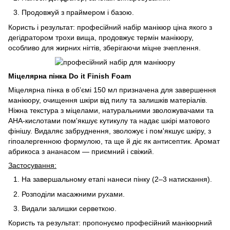
Продовжуй з праймером і базою.
Користь і результат: професійний набір манікюр ціна якого з
дегідратором трохи вища, продовжує термін манікюру,
особливо для жирних нігтів, зберігаючи міцне зчеплення.
Міцелярна пінка Do it Finish Foam
Міцелярна пінка в об’ємі 150 мл призначена для завершення
манікюру, очищення шкіри від пилу та залишків матеріалів.
Ніжна текстура з міцелами, натуральними зволожувачами та
AHA-кислотами пом'якшує кутикулу та надає шкірі матового
фінішу. Видаляє забруднення, зволожує і пом'якшує шкіру, з
гіпоалергенною формулою, та ще й діє як антисептик. Аромат
абрикоса з ананасом — приємний і свіжий.
Застосування:
На завершальному етапі нанеси пінку (2–3 натискання).
Розподіли масажними рухами.
Видали залишки серветкою.
Користь та результат: пропонуємо професійний манікюрний