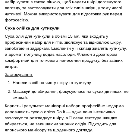
набір купити з такою пінкою, щоб надати шкірі доглянутого
вигляду, та застосовувати для всіх типів шкіри, у тому числі
чутливої. Можна використовувати для підготовки рук перед
фотосесією.
Суха олійка для кутикули
Суха олія для кутикули в об’ємі 15 мл, яка входить у
професійний набір для нігтів, зволожує та відновлює шкіру,
запобігаючи задиркам. Емоленти у її складі живлять кутикулу,
а аромат полуниці додає насолоди. Флакон з дозатором
комфортний для точкового нанесення продукту, без зайвих
витрат.
Застосування:
Нанеси засіб на чисту шкіру та кутикулу.
Масажуй до вбирання, фокусуючись на сухих ділянках, не
змивай.
Користь і результат: манікюрні набори професійне недарма
доповнюють сухою олією Do it — адже вона інтенсивно
зволожує та розгладжує шкіру, а її легка текстура швидко
вбирається, не залишаючи жирних слідів. Підходить для
японського манікюру та щоденного догляду.