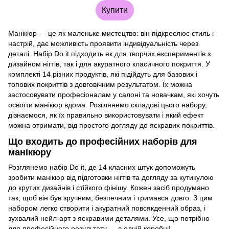
Купити
Манікюр — це як маленьке мистецтво: він підкреслює стиль і
настрій, дає можливість проявити індивідуальність через
деталі. Набір Do it підходить як для творчих експериментів з
дизайном нігтів, так і для акуратного класичного покриття. У
комплекті 14 різних продуктів, які підійдуть для базових і
топових покриттів з довговічним результатом. Їх можна
застосовувати професіоналам у салоні та новачкам, які хочуть
освоїти манікюр вдома. Розглянемо складові цього набору,
дізнаємося, як їх правильно використовувати і який ефект
можна отримати, від простого догляду до яскравих покриттів.
Що входить до професійних наборів для
манікюру
Розглянемо набір Do it, де 14 класних штук допоможуть
зробити манікюр від підготовки нігтів та догляду за кутикулою
до крутих дизайнів і стійкого фінішу. Кожен засіб продумано
так, щоб він був зручним, безпечним і тримався довго. З цим
набором легко створити і акуратний повсякденний образ, і
зухвалий нейл-арт з яскравими деталями. Усе, що потрібно
для професійного результату — в одній коробці!