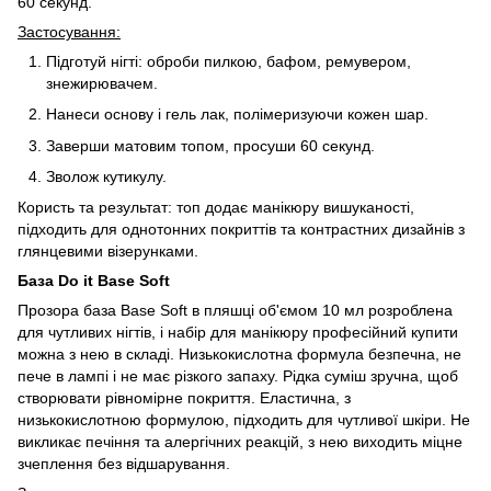
60 секунд.
Застосування:
Підготуй нігті: оброби пилкою, бафом, ремувером,
знежирювачем.
Нанеси основу і гель лак, полімеризуючи кожен шар.
Заверши матовим топом, просуши 60 секунд.
Зволож кутикулу.
Користь та результат: топ додає манікюру вишуканості,
підходить для однотонних покриттів та контрастних дизайнів з
глянцевими візерунками.
База Do it Base Soft
Прозора база Base Soft в пляшці об'ємом 10 мл розроблена
для чутливих нігтів, і набір для манікюру професійний купити
можна з нею в складі. Низькокислотна формула безпечна, не
пече в лампі і не має різкого запаху. Рідка суміш зручна, щоб
створювати рівномірне покриття. Еластична, з
низькокислотною формулою, підходить для чутливої ​​шкіри. Не
викликає печіння та алергічних реакцій, з нею виходить міцне
зчеплення без відшарування.