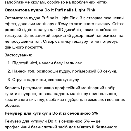
запобігатиме сколам, особливо на проблемних нігтях.
Оксамитова пудра Do it Pufi nails Light Pink
Оксамитова пудра Pufi nails Light Pink, 3 г, створює плюшевий
ефект, додаючи манікюру об'єму та затишного вигляду. Світло-
рожевий відтінок пасує для 3D дизайнів, таких як «в'язані»
текстури. Це невагомий ворсистий декор, який наноситься на
непросушений топ. Створює м'яку текстуру та не потребує
фінішного покриття.
Застосування:
Підготуй нігті, нанеси базу і гель лак.
Нанеси топ, розпороши пудру, полімеризуй 60 секунд.
Струси надлишки, зволож кутикулу.
Користь і результат: якщо професійний манікюрний набір
купити з пудрою, то вона надасть манікюру оригінального,
креативного вигляду, особливо підійде для зимових і весняних
образів.
Ремувер для кутикули Do it із сечовиною 5%
Ремувер для кутикули Do it із сечовиною 5% — це
професійний безкислотний засіб для м'якого й безпечного