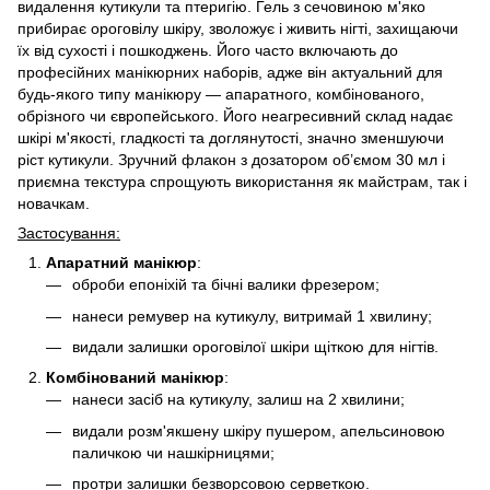
видалення кутикули та птеригію. Гель з сечовиною м'яко
прибирає ороговілу шкіру, зволожує і живить нігті, захищаючи
їх від сухості і пошкоджень. Його часто включають до
професійних манікюрних наборів, адже він актуальний для
будь-якого типу манікюру — апаратного, комбінованого,
обрізного чи європейського. Його неагресивний склад надає
шкірі м'якості, гладкості та доглянутості, значно зменшуючи
ріст кутикули. Зручний флакон з дозатором об’ємом 30 мл і
приємна текстура спрощують використання як майстрам, так і
новачкам.
Застосування:
Апаратний манікюр
:
оброби епоніхій та бічні валики фрезером;
нанеси ремувер на кутикулу, витримай 1 хвилину;
видали залишки ороговілої шкіри щіткою для нігтів.
Комбінований манікюр
:
нанеси засіб на кутикулу, залиш на 2 хвилини;
видали розм'якшену шкіру пушером, апельсиновою
паличкою чи нашкірницями;
протри залишки безворсовою серветкою.