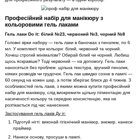
Професійний набір для манікюру з
кольоровими гель лаками
Гель лаки Do it: білий №23, червоний №3, чорний №8
Головні зірки набору — гель лаки в баночках з пензлем, по 6
мл. У комплекті три кольори: білий, червоний та чорний.
Хочеш строгий мінімалізм? Обирай білий чи чорний. Любиш
щось яскравіше? Тоді червоний — на допомогу. Гель лаки
наносяться без проблем: щільна текстура, зручний пензлик,
ніяких розводів чи грудочок. Гель лак швидко сохне в лампі —
60 секунд на кожен шар, а потім зберігає блиск до 4 тижнів. З
особливостей гель лаків, з якими можна купити професійний
набір для манікюру, слід виокремити щільну пігментацію для
насиченості кольору та середню консистенцію, яка не
розтікається під час нанесення.
Застосування гель лаків Ду іт:
Підготуй нігті: виконай гігієнічний манікюр, знежир, нанеси
праймер.
Нанеси основу, просуши в лампі.