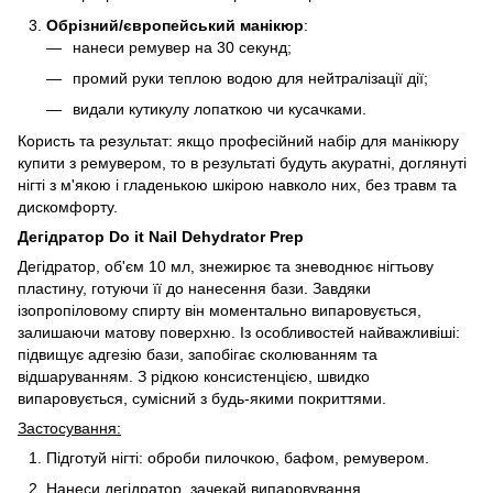
Обрізний/європейський манікюр
:
нанеси ремувер на 30 секунд;
промий руки теплою водою для нейтралізації дії;
видали кутикулу лопаткою чи кусачками.
Користь та результат: якщо професійний набір для манікюру
купити з ремувером, то в результаті будуть акуратні, доглянуті
нігті з м'якою і гладенькою шкірою навколо них, без травм та
дискомфорту.
Дегідратор Do it Nail Dehydrator Prep
Дегідратор, об'єм 10 мл, знежирює та зневоднює нігтьову
пластину, готуючи її до нанесення бази. Завдяки
ізопропіловому спирту він моментально випаровується,
залишаючи матову поверхню. Із особливостей найважливіші:
підвищує адгезію бази, запобігає сколюванням та
відшаруванням. З рідкою консистенцією, швидко
випаровується, сумісний з будь-якими покриттями.
Застосування:
Підготуй нігті: оброби пилочкою, бафом, ремувером.
Нанеси дегідратор, зачекай випаровування.