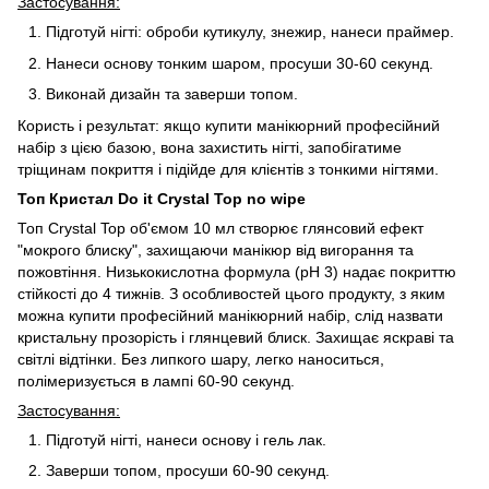
Застосування:
Підготуй нігті: оброби кутикулу, знежир, нанеси праймер.
Нанеси основу тонким шаром, просуши 30-60 секунд.
Виконай дизайн та заверши топом.
Користь і результат: якщо купити манікюрний професійний
набір з цією базою, вона захистить нігті, запобігатиме
тріщинам покриття і підійде для клієнтів з тонкими нігтями.
Топ Кристал Do it Crystal Top no wipe
Топ Crystal Top об'ємом 10 мл створює глянсовий ефект
"мокрого блиску", захищаючи манікюр від вигорання та
пожовтіння. Низькокислотна формула (pH 3) надає покриттю
стійкості до 4 тижнів. З особливостей цього продукту, з яким
можна купити професійний манікюрний набір, слід назвати
кристальну прозорість і глянцевий блиск. Захищає яскраві та
світлі відтінки. Без липкого шару, легко наноситься,
полімеризується в лампі 60-90 секунд.
Застосування:
Підготуй нігті, нанеси основу і гель лак.
Заверши топом, просуши 60-90 секунд.