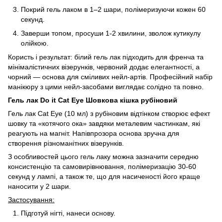
Покрий гель лаком в 1–2 шари, полімеризуючи кожен 60
секунд.
Заверши топом, просуши 1-2 хвилини, зволож кутикулу
олійкою.
Користь і результат: білий гель лак підходить для френча та
мінімалістичних візерунків, червоний додає елегантності, а
чорний — основа для сміливих нейл-артів. Професійний набір
манікюру з цими нейл-засобами виглядає солідно та повно.
Гель лак Do it Cat Eye Шовкова кішка рубіновий
Гель лак Cat Eye (10 мл) з рубіновим відтінком створює ефект
шовку та «котячого ока» завдяки металевим частинкам, які
реагують на магніт. Напівпрозора основа зручна для
створення різноманітних візерунків.
З особливостей цього гель лаку можна зазначити середню
консистенцію та самовирівнювання, полімеризацію 30-60
секунд у лампі, а також те, що для насиченості його краще
наносити у 2 шари.
Застосування:
Підготуй нігті, нанеси основу.