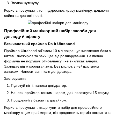
Зволож кутикулу.
Користь і результат: топ підкреслює красу манікюру, додаючи
сяйва та довговічності.
Професійний манікюрний набір: засоби для
догляду й ефекту
Безкислотний праймер Do it Ultrabond
Праймер Ultrabond об'ємом 10 мл покращує зчеплення бази з
нігтем, знежирює та захищає від розшарування. Безпечна
формула не порушує pH-балансу і не викликає алергії.
Захищає від мікроорганізмів. Без кислот, з нейтральним
запахом. Наноситься після дегідратора.
Застосування:
Підготуй нігті, нанеси дегідратор.
Нанеси праймер тонким шаром, дай висохнути 15 секунд.
Продовжуй з базою та дизайном.
Користь і результат: якщо купити набір для професійного
манікюру з цим праймером, він продовжить термін покриття та