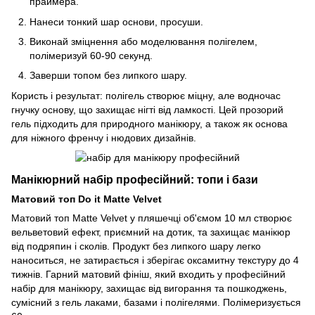
праймера.
Нанеси тонкий шар основи, просуши.
Виконай зміцнення або моделювання полігелем,
полімеризуй 60-90 секунд.
Заверши топом без липкого шару.
Користь і результат: полігель створює міцну, але водночас
гнучку основу, що захищає нігті від ламкості. Цей прозорий
гель підходить для природного манікюру, а також як основа
для ніжного френчу і нюдових дизайнів.
Манікюрний набір професійний: топи і бази
Матовий топ Do it Matte Velvet
Матовий топ Matte Velvet у пляшечці об'ємом 10 мл створює
вельветовий ефект, приємний на дотик, та захищає манікюр
від подряпин і сколів. Продукт без липкого шару легко
наноситься, не затирається і зберігає оксамитну текстуру до 4
тижнів. Гарний матовий фініш, який входить у професійний
набір для манікюру, захищає від вигорання та пошкоджень,
сумісний з гель лаками, базами і полігелями. Полімеризується