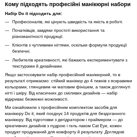
Кому підходять професійні манікюрні набори
Набір Do it підходить для:
Професіоналів, які цінують швидкість та якість в роботі.
Початківців, завдяки простоті використання та
різноманітності продукції.
Клієнтів з чутливими нігтями, оскільки формули продукції
безпечні.
Любителів креативності, які бажають експериментувати з
текстурами й дизайнами.
Якщо застосовувати набір професійний манікюрний, то в
результаті отримаємо: стійкий манікюр до 4 тижнів з яскравими
кольорами, глянцевим чи матовим фінішем, а також доглянуті
нігті і шкіру. Від класичних до сміливих дизайнів — набір
відкриває безмежні можливості.
Ми ознайомили з професійним комплектом засобів для
манікюру Do it, який поєднує 14 продуктів для бездоганного
манікюру. Від підготовки з дегідратором і праймером — до
креативних дизайнів з пудрою і гель лаком Cat Eye, кожен
продукт продуманий для комфорту й результату. Доглядові