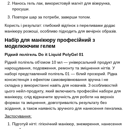
Нанось гель лак, використовуй магніт для візерунка,
просуши.
Повтори шар за потреби, заверши топом.
Користь і результат: глибокий відтінок з переливами додає
манікюру розкоші, особливо підходить для вечірніх образів.
Набір для манікюру професійний з
моделюючим гелем
Рідкий полігель Do it Liquid PolyGel 01
Рідкий полігель об'ємом 10 мл — універсальний продукт для
нарощування, подовження, ремонту та зміцнення нігтів. У
наборі представлений полігель 01 — білий прозорий. Рідка
консистенція з ефектом самовирівнювання зручна і не
складна у використанні навіть для новачків. З особливостей
цього нейл-продукту, який включають професійні набори для
манікюру, слід відзначити зручність для роботи на верхніх
формах та зміцнення, довготривалість результату без
зсідання, а також наявність зручного для нанесення пензлика.
Застосування:
Підготуй нігті: гігієнічний манікюр, знежирення, нанесення