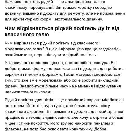
Важливо: полігель рідкий — не альтернатива гелю в
класичному нарощуванні. Він тримає коротку і середню
довжину, відмінно підходить для ремонту, але не призначений
для архітектурних форм і екстремального дизайну.
Чим відрізняється рідкий полігель Ду іт від
класичного гелю
Чим відрізняється рідкий полігель від класичного і
моделюючого гелю? З цією інформацією краще заздалегідь
ознайомитися, перш ніж купити рідкий полігель.
У класичного полігелю щільна, пастоподібна текстура. Він
добре тримає форму, не розтікається і підходить для роботи з
верхніми і нижніми формами. Такий матеріал сподобається
тим, хто вже вміє моделювати або хоче зробити викладний
френч. Знадобиться більше часу на навчання і відточування
навичок точної викладки.
Рідкий полігель для нігтів — це проміжний варіант між базою і
полігелем. Його текстура густа, але більш текуча, ніж у
класичного акригеля. Він відмінно підходить для майстрів, які
працюють в техніці вирівнювання, але хочуть отримати більш
міцне і стійке покриття. Його зручно наносити пензлем з
флакона, не потрібно освоювати нову техніку. Добре