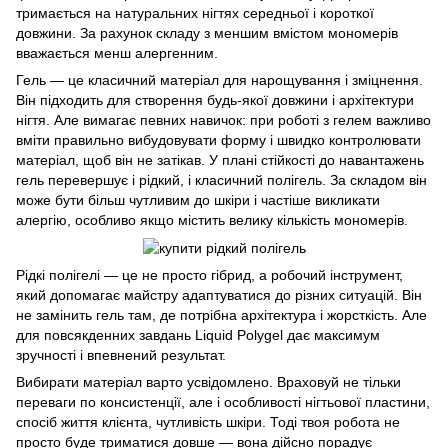
тримається на натуральних нігтях середньої і короткої
довжини. За рахунок складу з меншим вмістом мономерів
вважається менш алергенним.
Гель — це класичний матеріал для нарощування і зміцнення.
Він підходить для створення будь-якої довжини і архітектури
нігтя. Але вимагає певних навичок: при роботі з гелем важливо
вміти правильно вибудовувати форму і швидко контролювати
матеріал, щоб він не затікав. У плані стійкості до навантажень
гель перевершує і рідкий, і класичний полігель. За складом він
може бути більш чутливим до шкіри і частіше викликати
алергію, особливо якщо містить велику кількість мономерів.
Рідкі полігелі — це не просто гібрид, а робочий інструмент,
який допомагає майстру адаптуватися до різних ситуацій. Він
не замінить гель там, де потрібна архітектура і жорсткість. Але
для повсякденних завдань Liquid Polygel дає максимум
зручності і впевнений результат.
Вибирати матеріал варто усвідомлено. Враховуй не тільки
переваги по консистенції, але і особливості нігтьової пластини,
спосіб життя клієнта, чутливість шкіри. Тоді твоя робота не
просто буде триматися довше — вона дійсно порадує