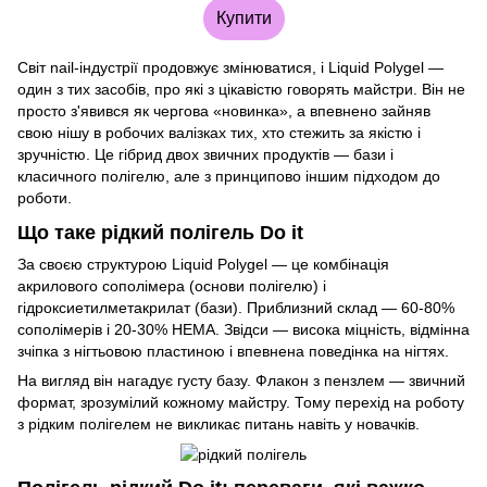
Купити
Світ nail-індустрії продовжує змінюватися, і Liquid Polygel —
один з тих засобів, про які з цікавістю говорять майстри. Він не
просто з'явився як чергова «новинка», а впевнено зайняв
свою нішу в робочих валізках тих, хто стежить за якістю і
зручністю. Це гібрид двох звичних продуктів — бази і
класичного полігелю, але з принципово іншим підходом до
роботи.
Що таке рідкий полігель Do it
За своєю структурою Liquid Polygel — це комбінація
акрилового сополімера (основи полігелю) і
гідроксиетилметакрилат (бази). Приблизний склад — 60-80%
сополімерів і 20-30% НЕМА. Звідси — висока міцність, відмінна
зчіпка з нігтьовою пластиною і впевнена поведінка на нігтях.
На вигляд він нагадує густу базу. Флакон з пензлем — звичний
формат, зрозумілий кожному майстру. Тому перехід на роботу
з рідким полігелем не викликає питань навіть у новачків.