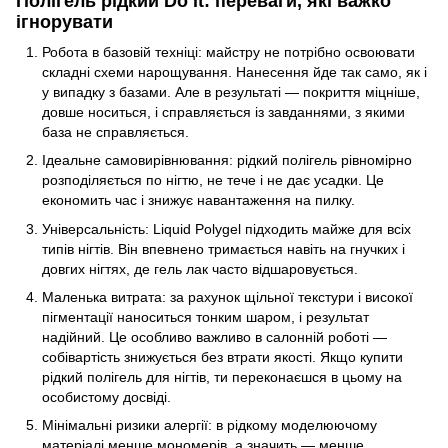
Полігель рідкий Do it: переваги, які важко
ігнорувати
Робота в базовій техніці: майстру не потрібно освоювати
складні схеми нарощування. Нанесення йде так само, як і
у випадку з базами. Але в результаті — покриття міцніше,
довше носиться, і справляється із завданнями, з якими
база не справляється.
Ідеальне самовирівнювання: рідкий полігель рівномірно
розподіляється по нігтю, не тече і не дає усадки. Це
економить час і знижує навантаження на пилку.
Універсальність: Liquid Polygel підходить майже для всіх
типів нігтів. Він впевнено тримається навіть на гнучких і
довгих нігтях, де гель лак часто відшаровується.
Маленька витрата: за рахунок щільної текстури і високої
пігментації наноситься тонким шаром, і результат
надійний. Це особливо важливо в салонній роботі —
собівартість знижується без втрати якості. Якщо купити
рідкий полігель для нігтів, ти переконаєшся в цьому на
особистому досвіді.
Мінімальні ризики алергії: в рідкому моделюючому
матеріалі менше мономерів, а значить — менше