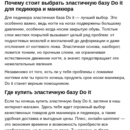
Почему стоит выбрать эластичную базу Do it
для педикюра и маникюра
Для педикюра эластичная база Do it — лучший выбор. Это
особенно важно, ведь ногти на ногах подвержены большому
давлению, особенно когда носим закрытую обувь. Толстые
слои жестких покрытий вызывают целый ряд проблем: от
подногтевых мозолей и воспалений до деформации и даже
отслоения от ногтевого ложа. Эластичная основа, наоборот,
ложится тонким, но прочным слоем, не ограничивая
естественное движение ногтя, а значит, предотвращает эти
нежелательные явления.
Независимо от того, есть ли у тебя проблемы с ломкими
ногтями или ты просто хочешь продлить срок носки маникюра,
Do it станет верным помощником.
Где купить эластичную базу Do it
Если ты хочешь купить эластичную базу Do it, загляни в наш
интернет-магазин. Здесь тебя ждет огромный выбор
качественных товаров для маникюра и педикюра, а также
удобная доставка и выгодные цены. Плюс, онлайн-шоппинг —
это экономия времени и возможность приобрести все
необходимое, не выходя из дома. Ты можешь выбрать