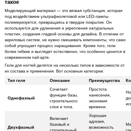
такое
Моделирующий материал — это вязкая субстанция, которая
под воздействием ультрафиолетовой или LED-лампы
полимеризуется, превращаясь в твердое покрытие. Он
используется для удлинения и укрепления натуральных
пластин, создания гладкой основы для дизайна. В отличие от
акриловых систем, не нужно смешивать компоненты, что само
собой упрощает процесс наращивания. Кроме того, гели
более гибкие и выглядят естественно, что особенно ценится в
современном nail-арте.
Гели для ногтей делятся на несколько типов в зависимости от
их состава и применения. Вот основные категории:
Тип геля
Описание
Преимущества
Ко
Сочетает
Простота
Но
функции базы,
нанесения,
Однофазный
до
строительного
экономия
ис
слоя и топа.
времени.
Хорошая
Включает
адгезия,
базовый и
Ма
Двухфазный
возможность
строительный
ср