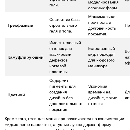
моделирования
гели.
сложных форм.
Максимальная
Состоит из базы,
прочность и
Трехфазный
строительного
Пр
долговечность
геля и топа.
покрытия.
Имеет телесный
оттенок для
Естественный
Вс
маскировки
вид, подходит
Камуфлирующий
на
дефектов
для нюдового
эф
ногтевой
маникюра.
пластины.
Содержит
пигменты для
Экономия
создания
времени на
Дл
Цветной
дизайна без
дизайне, яркие
ди
дополнительного
оттенки.
покрытия.
Кроме того, гели для маникюра различаются по консистенции:
жидкие легче наносятся, а густые лучше держат форму.