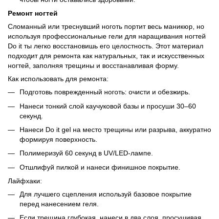
Ремонт ногтей
Сломанный или треснувший ноготь портит весь маникюр, но
используя профессиональные гели для наращивания ногтей
Do it ты легко восстановишь его целостность. Этот материал
подходит для ремонта как натуральных, так и искусственных
ногтей, заполняя трещины и восстанавливая форму.
Как использовать для ремонта:
Подготовь поврежденный ноготь: очисти и обезжирь.
Нанеси тонкий слой каучуковой базы и просуши 30–60
секунд.
Нанеси Do it gel на место трещины или разрыва, аккуратно
формируя поверхность.
Полимеризуй 60 секунд в UV/LED-лампе.
Отшлифуй пилкой и нанеси финишное покрытие.
Лайфхаки:
Для лучшего сцепления используй базовое покрытие
перед нанесением геля.
Если трещина глубокая, нанеси в два слоя, просушивая