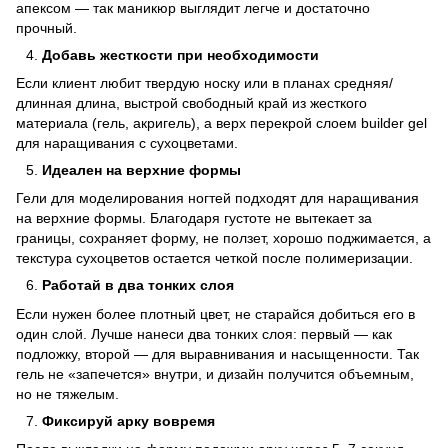
апексом — так маникюр выглядит легче и достаточно
прочный.
Добавь жесткости при необходимости
Если клиент любит твердую носку или в планах средняя/
длинная длина, выстрой свободный край из жесткого
материала (гель, акригель), а верх перекрой слоем builder gel
для наращивания с сухоцветами.
Идеален на верхние формы
Гели для моделирования ногтей подходят для наращивания
на верхние формы. Благодаря густоте не вытекает за
границы, сохраняет форму, не ползет, хорошо поджимается, а
текстура сухоцветов остается четкой после полимеризации.
Работай в два тонких слоя
Если нужен более плотный цвет, не старайся добиться его в
один слой. Лучше нанеси два тонких слоя: первый — как
подложку, второй — для выравнивания и насыщенности. Так
гель не «запечется» внутри, и дизайн получится объемным,
но не тяжелым.
Фиксируй арку вовремя