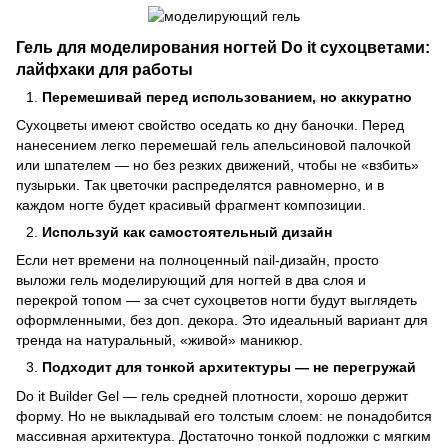
Гель для моделирования ногтей Do it сухоцветами:
лайфхаки для работы
Перемешивай перед использованием, но аккуратно
Сухоцветы имеют свойство оседать ко дну баночки. Перед
нанесением легко перемешай гель апельсиновой палочкой
или шпателем — но без резких движений, чтобы не «взбить»
пузырьки. Так цветочки распределятся равномерно, и в
каждом ногте будет красивый фрагмент композиции.
Используй как самостоятельный дизайн
Если нет времени на полноценный nail-дизайн, просто
выложи гель моделирующий для ногтей в два слоя и
перекрой топом — за счет сухоцветов ногти будут выглядеть
оформленными, без доп. декора. Это идеальный вариант для
тренда на натуральный, «живой» маникюр.
Подходит для тонкой архитектуры — не перегружай
Do it Builder Gel — гель средней плотности, хорошо держит
форму. Но не выкладывай его толстым слоем: не понадобится
массивная архитектура. Достаточно тонкой подложки с мягким