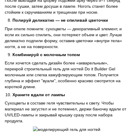
После выкладки на форму подожми арку через 5–7 секунд
после сушки, затем досуши в лампе. Ноготь станет более
стойким к скручиваниям и трещинам при носке.
Полируй деликатно — не спиливай цветочки
При опиле помните: сухоцветы — декоративный элемент, и
если их сильно спилить, они потеряют объем и цвет. Лучше
деликатно подпили форму, оставив цветочки «внутри тела»
ногтя, а не на поверхности.
Комбинируй с молочным топом
Если хочется сделать дизайн более «акварельным»,
перекрой строительный гель для ногтей Do it Builder Gel
молочным или слегка камуфлирующим топом. Получится
глубина и эффект "вуали", особенно красиво смотрится на
короткой длине.
Храните вдали от лампы
Сухоцветы в составе геля чувствительны к свету. Чтобы
материал не загустел и не потемнел, держи баночку вдали от
UV/LED-лампы и закрывай крышку сразу после набора
продукта.