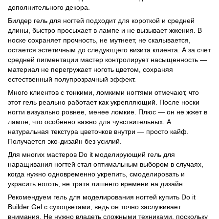
дополнительного декора.
Билдер гель для ногтей подходит для короткой и средней
длины, быстро просыхает в лампе и не вызывает жжения. В
носке сохраняет прочность, не мутнеет, не скалывается,
остается эстетичным до следующего визита клиента. А за счет
средней пигментации мастер контролирует насыщенность —
материал не перегружает ноготь цветом, сохраняя
естественный полупрозрачный эффект.
Много клиентов с тонкими, ломкими ногтями отмечают, что
этот гель реально работает как укрепляющий. После носки
ногти визуально ровнее, менее ломкие. Плюс — он не жжет в
лампе, что особенно важно для чувствительных. А
натуральная текстура цветочков внутри — просто кайф.
Получается эко-дизайн без усилий.
Для многих мастеров Do it моделирующий гель для
наращивания ногтей стал оптимальным выбором в случаях,
когда нужно одновременно укрепить, смоделировать и
украсить ноготь, не тратя лишнего времени на дизайн.
Рекомендуем гель для моделирования ногтей купить Do it
Builder Gel с сухоцветами, ведь он точно заслуживает
внимания. Не нужно владеть сложными техниками, поскольку