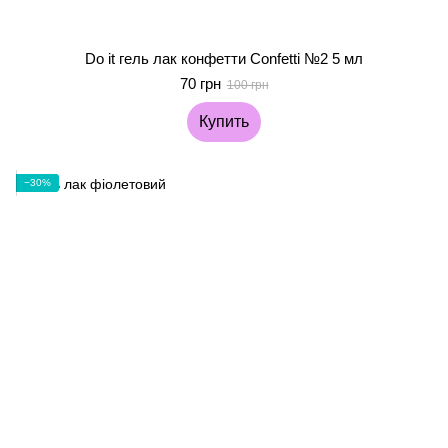
Do it гель лак конфетти Confetti №2 5 мл
70 грн
100 грн
Купить
−30%