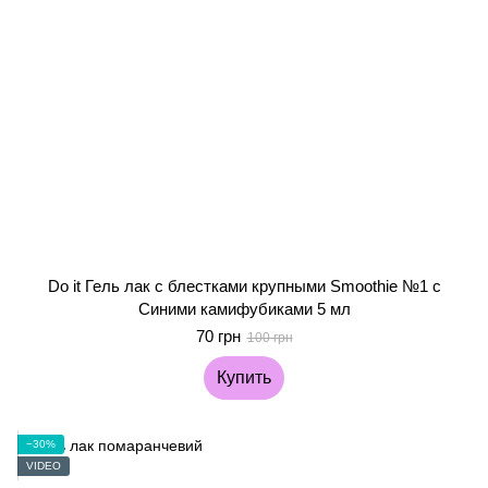
Do it Гель лак с блестками крупными Smoothie №1 с
Синими камифубиками 5 мл
70 грн
100 грн
Купить
−30%
VIDEO