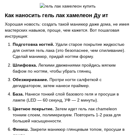
Как наносить гель лак хамелеон Ду ит
Хорошая новость: создать такой маникюр даже дома, не имея
мастерских навыков, проще, чем кажется. Вот пошаговая
инструкция:
Подготовка ногтей.
Удали старое покрытие жидкостью
для снятия гель лака (это безопаснее, чем спиливание).
Сделай маникюр, придай ногтям форму.
Шлифовка.
Легкими движениями пройдись мягким
бафом по ногтям, чтобы убрать глянец.
Обезжиривание.
Протри ногти салфеткой с
дегидратором, затем нанеси праймер.
База.
Нанеси тонкий слой базового геля и просуши в
лампе (LED — 60 секунд, УФ — 2 минуты).
Цветное покрытие.
Затем идет гель лак chameleon
тонким слоем, полимеризуем. Повторить 1-2 раза для
большей насыщенности.
Финиш.
Закрепи маникюр глянцевым топом, просуши в