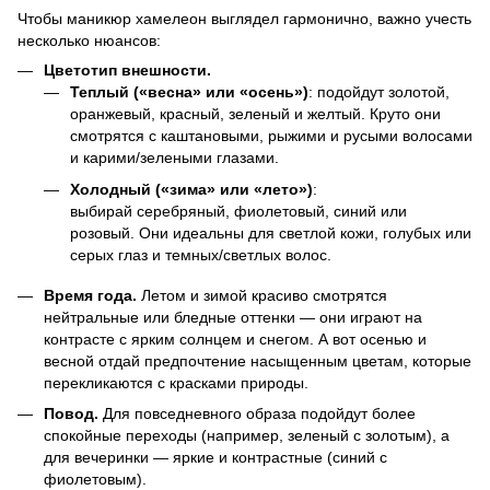
Чтобы маникюр хамелеон выглядел гармонично, важно учесть
несколько нюансов:
Цветотип внешности.
Теплый («весна» или «осень»)
: подойдут золотой,
оранжевый, красный, зеленый и желтый. Круто они
смотрятся с каштановыми, рыжими и русыми волосами
и карими/зелеными глазами.
Холодный («зима» или «лето»)
:
выбирай серебряный, фиолетовый, синий или
розовый. Они идеальны для светлой кожи, голубых или
серых глаз и темных/светлых волос.
Время года.
Летом и зимой красиво смотрятся
нейтральные или бледные оттенки — они играют на
контрасте с ярким солнцем и снегом. А вот осенью и
весной отдай предпочтение насыщенным цветам, которые
перекликаются с красками природы.
Повод.
Для повседневного образа подойдут более
спокойные переходы (например, зеленый с золотым), а
для вечеринки — яркие и контрастные (синий с
фиолетовым).