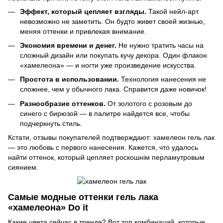
Эффект, который цепляет взгляды.
Такой нейл-арт
невозможно не заметить. Он будто живет своей жизнью,
меняя оттенки и привлекая внимание.
Экономия времени и денег.
Не нужно тратить часы на
сложный дизайн или покупать кучу декора. Один флакон
«хамелеона» — и ногти уже произведение искусства.
Простота в использовании.
Технология нанесения не
сложнее, чем у обычного лака. Справится даже новичок!
Разнообразие оттенков.
От золотого с розовым до
синего с бирюзой — в палитре найдется все, чтобы
подчеркнуть стиль.
Кстати, отзывы покупателей подтверждают: хамелеон гель лак
— это любовь с первого нанесения. Кажется, что удалось
найти оттенок, который цепляет роскошнім перламутровым
сиянием.
Самые модные оттенки гель лака
«хамелеона» Do it
Какие цвета сейчас в тренде? Вот топ комбинаций, которые