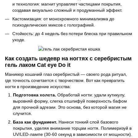
и технология: магнит управляет частицами покрытия,
создавая визуально сложный и продуманный эффект.
Кастомизация: от монохромного минимализма до
психоделических миксов с голографией.
Стойкость: до 4 недель без потери блеска при правильном
уходе.
Как создать шедевр на ногтях с серебристым
гель лаком Cat eye Do it
Маникюр кошачий глаз серебристый — своего рода ритуал,
где точность сочетается с творчеством. Вот как превратить
ногти в произведение искусства:
Подготовка холста.
Обработай ногти: удали кутикулу,
выровняй форму, слегка отшлифуй поверхность бафом
для прочной адгезии. Это основа, без которой магия не
случится.
База как фундамент.
Нанеси тонкий слой базового
покрытия, уделяя внимание торцам ногтя. Полимеризуй в
UV/LED-лампе (30-60 секунд в зависимости от мощности).