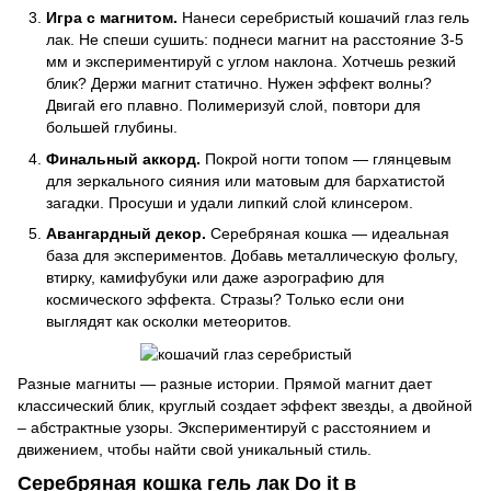
Игра с магнитом.
Нанеси серебристый кошачий глаз гель
лак. Не спеши сушить: поднеси магнит на расстояние 3-5
мм и экспериментируй с углом наклона. Хотчешь резкий
блик? Держи магнит статично. Нужен эффект волны?
Двигай его плавно. Полимеризуй слой, повтори для
большей глубины.
Финальный аккорд.
Покрой ногти топом — глянцевым
для зеркального сияния или матовым для бархатистой
загадки. Просуши и удали липкий слой клинсером.
Авангардный декор.
Серебряная кошка — идеальная
база для экспериментов. Добавь металлическую фольгу,
втирку, камифубуки или даже аэрографию для
космического эффекта. Стразы? Только если они
выглядят как осколки метеоритов.
Разные магниты — разные истории. Прямой магнит дает
классический блик, круглый создает эффект звезды, а двойной
– абстрактные узоры. Экспериментируй с расстоянием и
движением, чтобы найти свой уникальный стиль.
Серебряная кошка гель лак Do it в