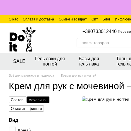
Перейти к основному контенту
О нас
Оплата и доставка
Обмен и возврат
Опт
Блог
Инфлюен
+380733012440
Перезв
Гель лаки для
Базы для
Топы 
SALE
ногтей
гель лака
гель л
Всё для маникюра и педикюра
Кремы для рук и ногтей
Крем для рук с мочевиной
Состав:
мочевина
Очистить фильтр
Вид
3
Крем