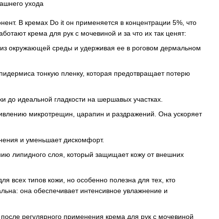
нт. В кремах Do it он применяется в концентрации 5%, что
ботают крема для рук с мочевиной и за что их так ценят:
гу из окружающей среды и удерживая ее в роговом дермальном
эпидермиса тонкую пленку, которая предотвращает потерю
ки до идеальной гладкости на шершавых участках.
живлению микротрещин, царапин и раздражений. Она ускоряет
снения и уменьшает дискомфорт.
нию липидного слоя, который защищает кожу от внешних
я всех типов кожи, но особенно полезна для тех, кто
альна: она обеспечивает интенсивное увлажнение и