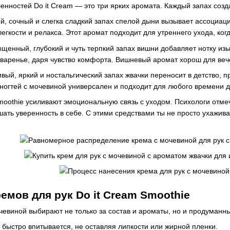
енностей Do it Cream — это три ярких аромата. Каждый запах созд
ий, сочный и слегка сладкий запах спелой дыни вызывает ассоциаци
гкости и релакса. Этот аромат подходит для утреннего ухода, когд
ыщенный, глубокий и чуть терпкий запах вишни добавляет нотку из
аренье, даря чувство комфорта. Вишневый аромат хорош для вечер
ивый, яркий и ностальгический запах жвачки переносит в детство, 
ногтей с мочевиной универсален и подходит для любого времени д
moothie усиливают эмоциональную связь с уходом. Психологи отмеч
ать уверенность в себе. С этими средствами ты не просто ухажив
емов для рук Do it Cream Smoothie
очевиной выбирают не только за состав и ароматы, но и продуманн
м быстро впитывается, не оставляя липкости или жирной пленки.