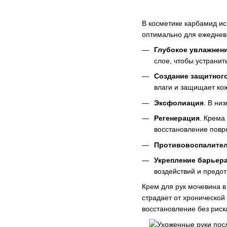
В косметике карбамид ис
оптимально для ежедневно
Глубокое увлажнен
слое, чтобы устранить
Создание защитног
влаги и защищает ко
Эксфолиация
. В ни
Регенерация
. Крема
восстановление повр
Противовоспалите
Укрепление барьер
воздействий и предо
Крем для рук мочевина в
страдает от хронической
восстановление без риск