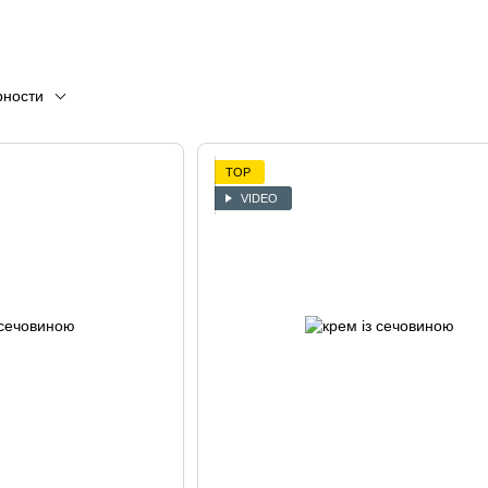
рности
TOP
VIDEO