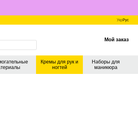
Укр
Рус
Мой заказ
могательные
Кремы для рук и
Наборы для
атериалы
ногтей
маникюра