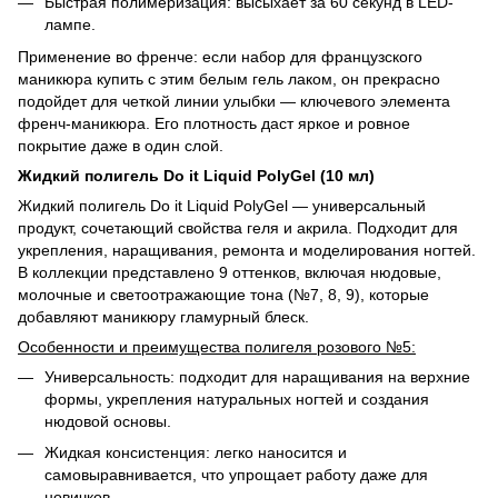
Быстрая полимеризация: высыхает за 60 секунд в LED-
лампе.
Применение во френче: если набор для французского
маникюра купить с этим белым гель лаком, он прекрасно
подойдет для четкой линии улыбки — ключевого элемента
френч-маникюра. Его плотность даст яркое и ровное
покрытие даже в один слой.
Жидкий полигель Do it Liquid PolyGel (10 мл)
Жидкий полигель Do it Liquid PolyGel — универсальный
продукт, сочетающий свойства геля и акрила. Подходит для
укрепления, наращивания, ремонта и моделирования ногтей.
В коллекции представлено 9 оттенков, включая нюдовые,
молочные и светоотражающие тона (№7, 8, 9), которые
добавляют маникюру гламурный блеск.
Особенности и преимущества полигеля розового №5:
Универсальность: подходит для наращивания на верхние
формы, укрепления натуральных ногтей и создания
нюдовой основы.
Жидкая консистенция: легко наносится и
самовыравнивается, что упрощает работу даже для
новичков.