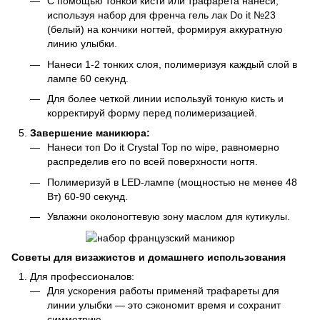
С помощью тонкой кисти или трафарета нанеси,
используя набор для френча гель лак Do it №23
(белый) на кончики ногтей, формируя аккуратную
линию улыбки.
Нанеси 1-2 тонких слоя, полимеризуя каждый слой в
лампе 60 секунд.
Для более четкой линии используй тонкую кисть и
корректируй форму перед полимеризацией.
Завершение маникюра:
Нанеси топ Do it Crystal Top no wipe, равномерно
распределив его по всей поверхности ногтя.
Полимеризуй в LED-лампе (мощностью не менее 48
Вт) 60-90 секунд.
Увлажни околоногтевую зону маслом для кутикулы.
Советы для визажистов и домашнего использования
Для профессионалов:
Для ускорения работы применяй трафареты для
линии улыбки — это сэкономит время и сохранит
симметрию.