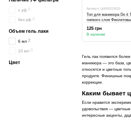
Артикул: ЦН000129115
0
с уф
Топ для маникюра Do it T
0
без уф
липкого слоя Фиолетовы
125 грн
Объем гель лаки
В наличии
2
6 мл
0
10 мл
Гель лак появился более
Цвет
маникюра — это база, цв
относятся и цветные топ
продукте. Финишные покр
коррекции.
Каким бывает ц
Если нравится экспериме
удовольствия — цветные 
интересные акценты, дад