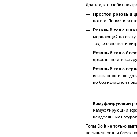
Для тех, кто любит поигр
Простой розовый
ц
ногтях. Легкий и эле
Розовый топ с шим
мерцающий на свету.
так, словно ногти «и
Розовый топ с блес
яркость, но и тексту
Розовый топ с пер
изысканности, создав
но без излишней ярко
Камуфлирующий
ро
Камуфлирующий эффек
неидеальных натурал
Топы Do it не только выг
насыщенность и блеск на