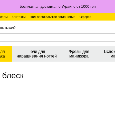
Бесплатная доставка по Украине от 1000 грн
серы
Контакты
Пользовательское соглашение
Оферта
онить вам?
для
Гели для
Фрезы для
Вспо
ака
наращивания ногтей
маникюра
м
 блеск