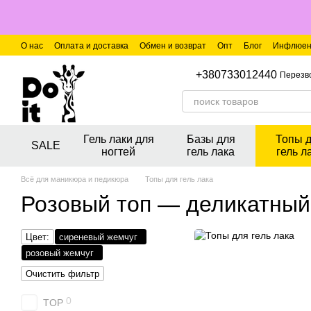
Перейти к основному контенту
О нас
Оплата и доставка
Обмен и возврат
Опт
Блог
Инфлюен
+380733012440
Перезв
Гель лаки для
Базы для
Топы 
SALE
ногтей
гель лака
гель л
Всё для маникюра и педикюра
Топы для гель лака
Розовый топ — деликатный
Цвет:
сиреневый жемчуг
розовый жемчуг
Очистить фильтр
0
TOP