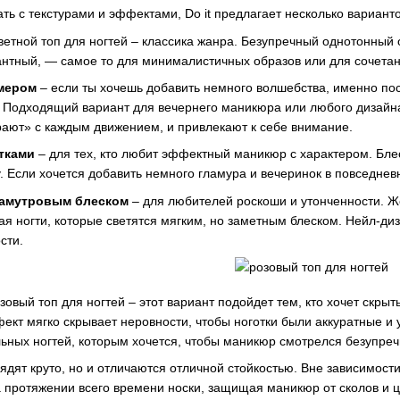
ать с текстурами и эффектами, Do it предлагает несколько варианто
ветной топ для ногтей – классика жанра. Безупречный однотонный о
гантный, — самое то для минималистичных образов или для сочетан
мером
– если ты хочешь добавить немного волшебства, именно посл
 Подходящий вариант для вечернего маникюра или любого дизайна
грают» с каждым движением, и привлекают к себе внимание.
тками
– для тех, кто любит эффектный маникюр с характером. Бле
ру. Если хочется добавить немного гламура и вечеринок в повседне
ламутровым блеском
– для любителей роскоши и утонченности. 
ая ногти, которые светятся мягким, но заметным блеском. Нейл-диз
сти.
зовый топ для ногтей – этот вариант подойдет тем, кто хочет скрыть
т мягко скрывает неровности, чтобы ноготки были аккуратные и у
ьных ногтей, которым хочется, чтобы маникюр смотрелся безупреч
лядят круто, но и отличаются отличной стойкостью. Вне зависимост
 протяжении всего времени носки, защищая маникюр от сколов и 