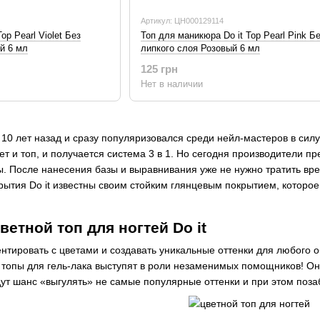
Артикул: ЦН000129114
op Pearl Violet Без
Топ для маникюра Do it Top Pearl Pink Б
й 6 мл
липкого слоя Розовый 6 мл
125 грн
Нет в наличии
 10 лет назад и сразу популяризовался среди нейл-мастеров в силу
ет и топ, и получается система 3 в 1. Но сегодня производители п
ы. После нанесения базы и выравнивания уже не нужно тратить вр
ытия Do it известны своим стойким глянцевым покрытием, которое
ветной топ для ногтей Do it
нтировать с цветами и создавать уникальные оттенки для любого о
топы для гель-лака выступят в роли незаменимых помощников! Он
ут шанс «выгулять» не самые популярные оттенки и при этом позаб