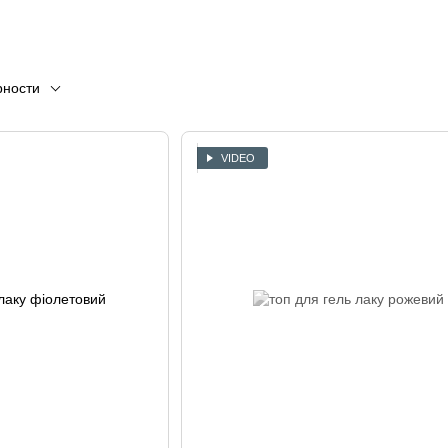
рности
VIDEO