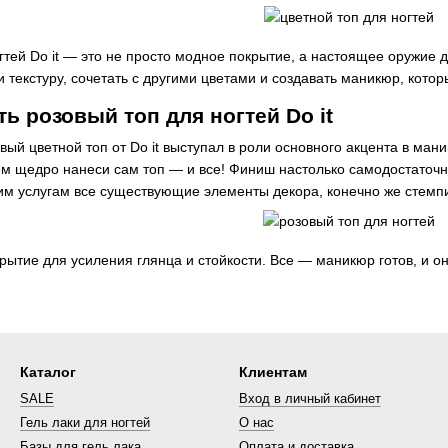
огтей Do it — это не просто модное покрытие, а настоящее оружие
и текстуру, сочетать с другими цветами и создавать маникюр, котор
ь розовый топ для ногтей Do it
вый цветной топ от Do it выступал в роли основного акцента в ман
тем щедро нанеси сам топ — и все! Финиш настолько самодостаточн
оим услугам все существующие элементы декора, конечно же стемпи
ытие для усиления глянца и стойкости. Все — маникюр готов, и о
Каталог
Клиентам
SALE
Вход в личный кабинет
Гель лаки для ногтей
О нас
Базы для гель лака
Оплата и доставка