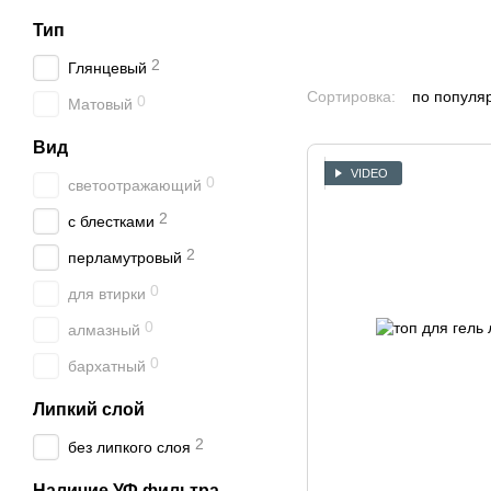
Тип
2
Глянцевый
Сортировка:
по популя
0
Матовый
Вид
VIDEO
0
светоотражающий
2
с блестками
2
перламутровый
0
для втирки
0
алмазный
0
бархатный
Липкий слой
2
без липкого слоя
Наличие УФ фильтра