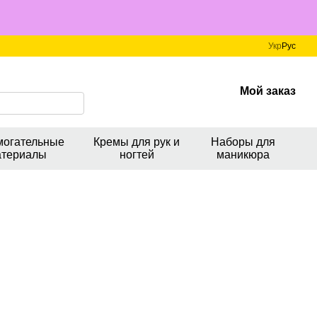
Укр
Рус
Мой заказ
могательные
Кремы для рук и
Наборы для
атериалы
ногтей
маникюра