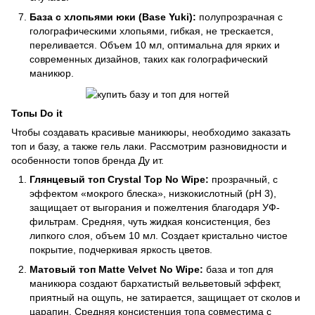
База с хлопьями юки (Base Yuki):
полупрозрачная с
голографическими хлопьями, гибкая, не трескается,
переливается. Объем 10 мл, оптимальна для ярких и
современных дизайнов, таких как голографический
маникюр.
Топы Do it
Чтобы создавать красивые маникюры, необходимо заказать
топ и базу, а также гель лаки. Рассмотрим разновидности и
особенности топов бренда Ду ит.
Глянцевый топ Crystal Top No Wipe:
прозрачный, с
эффектом «мокрого блеска», низкокислотный (pH 3),
защищает от выгорания и пожелтения благодаря УФ-
фильтрам. Средняя, чуть жидкая консистенция, без
липкого слоя, объем 10 мл. Создает кристально чистое
покрытие, подчеркивая яркость цветов.
Матовый топ Matte Velvet No Wipe:
база и топ для
маникюра создают бархатистый вельветовый эффект,
приятный на ощупь, не затирается, защищает от сколов и
царапин. Средняя консистенция топа совместима с