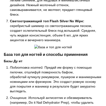
легким сиянием, для нюдовых и минималистичных
дизайнов. Нежный молочный оттенок,
самовыравнивается, не желтеет, придает глянцевый
блеск.
Светоотражающий топ Flash Silver No Wipe:
серебристый шиммер со светоотражающим песком,
создает ослепительный блеск под вспышкой. Средняя,
чуть жидкая консистенция, объем 6 мл, для ярких
акцентов и вечернего маникюра.
База топ для ногтей и способы применения
Базы Ду ит
Подготовка ногтей.
Придай им форму с помощью
пилочки, отшлифуй поверхность бафом,
обработай кутикулу ремувером, пушером и маникюрными
ножницами или фрезером. Это создаст ровную основу
для покрытия и маникюр в результате будет аккуратно
выглядеть.
Очищение.
Используй антисептик и обезжириватель
(например, Do it Nail Dehydrator Prep), чтобы удалить