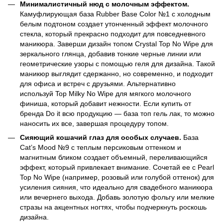
Минималистичный нюд с молочным эффектом.
Камуфлирующая база Rubber Base Color №1 с холодным
белым подтоном создает утонченный эффект молочного
стекла, который прекрасно подходит для повседневного
маникюра. Заверши дизайн топом Crystal Top No Wipe для
зеркального глянца, добавив тонкие черные линии или
геометрические узоры с помощью геля для дизайна. Такой
маникюр выглядит сдержанно, но современно, и подходит
для офиса и встреч с друзьями. Альтернативно
используй Top Milky No Wipe для мягкого молочного
финиша, который добавит нежности. Если купить от
бренда Do it всю продукцию — база топ гель лак, то можно
наносить их все, завершая процедуру топом.
Сияющий кошачий глаз для особых случаев.
База
Cat’s Mood №9 с теплым персиковым оттенком и
магнитным бликом создает объемный, переливающийся
эффект, который привлекает внимание. Сочетай ее с Pearl
Top No Wipe (например, розовый или голубой оттенок) для
усиления сияния, что идеально для свадебного маникюра
или вечернего выхода. Добавь золотую фольгу или мелкие
стразы на акцентных ногтях, чтобы подчеркнуть роскошь
дизайна.