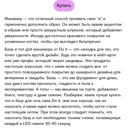
Купить
Маникюр — это отличный способ проявить свое “я” и
гармонично дополнить образ. Он может быть ярким акцентом
в образе или просто аккуратным штрихом, который добавляет
уверенности. Иногда достаточно красивого покрытия на
ухоженных ногтях, чтобы лук выглядел безупречно.
База и топ для маникюра от Do it — это находка для тех, кто
хочет сделать крутой дизайн, будь это новичок в нейл-арте
или уже профи, который творит шедевры. Эти продукты
настолько классные, что с ними можно создать все: от
простого повседневного покрытия до шикарного дизайна для
вечеринки и свадьбы. Базы — это как фундамент для дома,
они дают ногтям прочность, гладкость и поле к
экспериментам. А топы — как вишенка на торте, добавляют
блеск, текстуру и даже сияние. Разберем, какие лучше купить
топ и базу для гель лака Do it, чем они хороши, как их
наносить и какие идеи можно воплотить, чтобы ногти стали
настоящим хитом. При этом всегда следует помнить, что
наносить базу и топ необходимо тонким слоем, полимеризуя
каждый в LED-лампе 30–60 секунд.