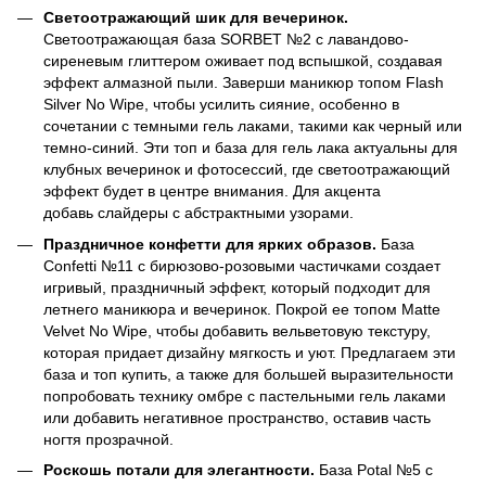
Светоотражающий шик для вечеринок.
Светоотражающая база SORBET №2 с лавандово-
сиреневым глиттером оживает под вспышкой, создавая
эффект алмазной пыли. Заверши маникюр топом Flash
Silver No Wipe, чтобы усилить сияние, особенно в
сочетании с темными гель лаками, такими как черный или
темно-синий. Эти топ и база для гель лака актуальны для
клубных вечеринок и фотосессий, где светоотражающий
эффект будет в центре внимания. Для акцента
добавь слайдеры с абстрактными узорами.
Праздничное конфетти для ярких образов.
База
Confetti №11 с бирюзово-розовыми частичками создает
игривый, праздничный эффект, который подходит для
летнего маникюра и вечеринок. Покрой ее топом Matte
Velvet No Wipe, чтобы добавить вельветовую текстуру,
которая придает дизайну мягкость и уют. Предлагаем эти
база и топ купить, а также для большей выразительности
попробовать технику омбре с пастельными гель лаками
или добавить негативное пространство, оставив часть
ногтя прозрачной.
Роскошь потали для элегантности.
База Potal №5 с