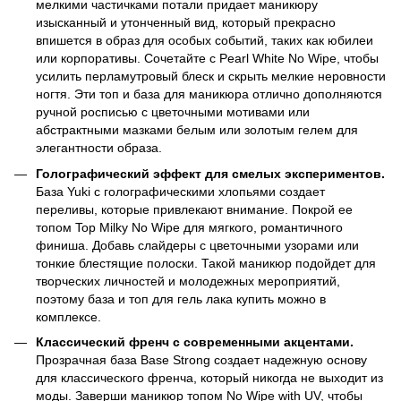
мелкими частичками потали придает маникюру
изысканный и утонченный вид, который прекрасно
впишется в образ для особых событий, таких как юбилеи
или корпоративы. Сочетайте с Pearl White No Wipe, чтобы
усилить перламутровый блеск и скрыть мелкие неровности
ногтя. Эти топ и база для маникюра отлично дополняются
ручной росписью с цветочными мотивами или
абстрактными мазками белым или золотым гелем для
элегантности образа.
Голографический эффект для смелых экспериментов.
База Yuki с голографическими хлопьями создает
переливы, которые привлекают внимание. Покрой ее
топом Top Milky No Wipe для мягкого, романтичного
финиша. Добавь слайдеры с цветочными узорами или
тонкие блестящие полоски. Такой маникюр подойдет для
творческих личностей и молодежных мероприятий,
поэтому база и топ для гель лака купить можно в
комплексе.
Классический френч с современными акцентами.
Прозрачная база Base Strong создает надежную основу
для классического френча, который никогда не выходит из
моды. Заверши маникюр топом No Wipe with UV, чтобы