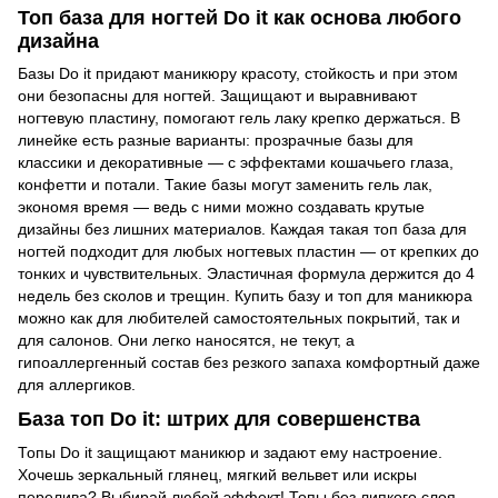
Топ база для ногтей Do it как основа любого
дизайна
Базы Do it придают маникюру красоту, стойкость и при этом
они безопасны для ногтей. Защищают и выравнивают
ногтевую пластину, помогают гель лаку крепко держаться. В
линейке есть разные варианты: прозрачные базы для
классики и декоративные — с эффектами кошачьего глаза,
конфетти и потали. Такие базы могут заменить гель лак,
экономя время — ведь с ними можно создавать крутые
дизайны без лишних материалов. Каждая такая топ база для
ногтей подходит для любых ногтевых пластин — от крепких до
тонких и чувствительных. Эластичная формула держится до 4
недель без сколов и трещин. Купить базу и топ для маникюра
можно как для любителей самостоятельных покрытий, так и
для салонов. Они легко наносятся, не текут, а
гипоаллергенный состав без резкого запаха комфортный даже
для аллергиков.
База топ Do it: штрих для совершенства
Топы Do it защищают маникюр и задают ему настроение.
Хочешь зеркальный глянец, мягкий вельвет или искры
перелива? Выбирай любой эффект! Топы без липкого слоя