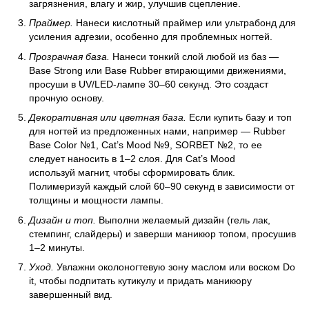
загрязнения, влагу и жир, улучшив сцепление.
Праймер.
Нанеси кислотный праймер или ультрабонд для
усиления адгезии, особенно для проблемных ногтей.
Прозрачная база.
Нанеси тонкий слой любой из баз —
Base Strong или Base Rubber втирающими движениями,
просуши в UV/LED-лампе 30–60 секунд. Это создаст
прочную основу.
Декоративная или цветная база.
Если купить базу и топ
для ногтей из предложенных нами, например — Rubber
Base Color №1, Cat’s Mood №9, SORBET №2, то ее
следует наносить в 1–2 слоя. Для Cat’s Mood
используй магнит, чтобы сформировать блик.
Полимеризуй каждый слой 60–90 секунд в зависимости от
толщины и мощности лампы.
Дизайн и топ.
Выполни желаемый дизайн (гель лак,
стемпинг, слайдеры) и заверши маникюр топом, просушив
1–2 минуты.
Уход.
Увлажни околоногтевую зону маслом или воском Do
it, чтобы подпитать кутикулу и придать маникюру
завершенный вид.