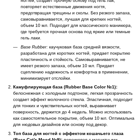
ногтей, создает прочную основу под гель лак,
повторяет естественные движения ногтя,
предотвращая трещины и сколы. Без резкого запаха,
самовыравнивается, лучшая для крепких ногтей,
объем 10 мл. Подходит для классического маникюра,
где требуется прочная основа под яркие или темные
гель лаки.
Base Rubber:
каучуковая база средней вязкости,
разработана для коротких ногтей, придает покрытию
пластичность и стойкость. Самовыравнивается, не
имеет резкого запаха, объем 10 мл. Придает
сцеплению надежность и комфортна в применении,
минимизирует отслойки.
Камуфлирующая база (Rubber Base Color №1):
белоснежная с холодным подтоном, легкая прозрачность
создает эффект молочного стекла. Эластичная, подходит
для тонких и чувствительных ногтей, выравнивает
поверхность, держится до 4 недель. Можно использовать
как самостоятельное покрытие, объем 10 мл. Оптимальна
для нюдовых дизайнов или основу под декор.
Топ база для ногтей
с эффектом кошачьего глаза
(Base Cat’s Mood №9):
персиковая с магнитными