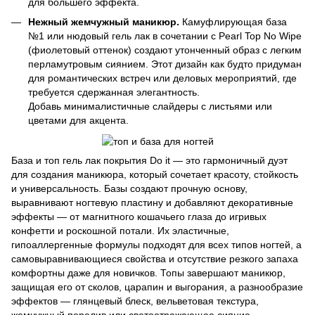
для большего эффекта.
Нежный жемчужный маникюр.
Камуфлирующая база
№1 или нюдовый гель лак в сочетании с Pearl Top No Wipe
(фиолетовый оттенок) создают утонченный образ с легким
перламутровым сиянием. Этот дизайн как будто придуман
для романтических встреч или деловых мероприятий, где
требуется сдержанная элегантность.
Добавь минималистичные слайдеры с листьями или
цветами для акцента.
База и топ гель лак покрытия Do it — это гармоничный дуэт
для создания маникюра, который сочетает красоту, стойкость
и универсальность. Базы создают прочную основу,
выравнивают ногтевую пластину и добавляют декоративные
эффекты — от магнитного кошачьего глаза до игривых
конфетти и роскошной потали. Их эластичные,
гипоаллергенные формулы подходят для всех типов ногтей, а
самовыравнивающиеся свойства и отсутствие резкого запаха
комфортны даже для новичков. Топы завершают маникюр,
защищая его от сколов, царапин и выгорания, а разнообразие
эффектов — глянцевый блеск, вельветовая текстура,
жемчужный перелив или светоотражающее сияние —