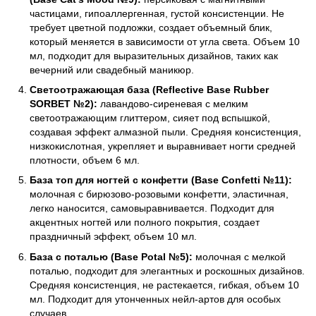
частицами, гипоаллергенная, густой консистенции. Не
требует цветной подложки, создает объемный блик,
который меняется в зависимости от угла света. Объем 10
мл, подходит для выразительных дизайнов, таких как
вечерний или свадебный маникюр.
Светоотражающая база (Reflective Base Rubber
SORBET №2):
лавандово-сиреневая с мелким
светоотражающим глиттером, сияет под вспышкой,
создавая эффект алмазной пыли. Средняя консистенция,
низкокислотная, укрепляет и выравнивает ногти средней
плотности, объем 6 мл.
База топ
для ногтей
с конфетти (Base Confetti №11):
молочная с бирюзово-розовыми конфетти, эластичная,
легко наносится, самовыравнивается. Подходит для
акцентных ногтей или полного покрытия, создает
праздничный эффект, объем 10 мл.
База с поталью (Base Potal №5):
молочная с мелкой
поталью, подходит для элегантных и роскошных дизайнов.
Средняя консистенция, не растекается, гибкая, объем 10
мл. Подходит для утонченных нейл-артов для особых
случаев.