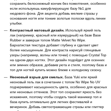
сохранить белоснежный кончик без пожелтения, особенно
если используешь камуфлирующую базу №1 для
нюдового фона. Для акцента добавь мелкие стразы у
основания ногтя или тонкие золотые полоски вдоль линии
улыбки.
Контрастный матовый дизайн.
Используй яркий гель
лак (например, красный или изумрудный) на базе Base
Rubber и заверши топом Matte Velvet No Wipe.
Бархатистая текстура добавит глубину и сделает цвет
более насыщенным. Для контраста нарисуй глянцевые
узоры (например, волны или точки) с помощью Crystal Top
на одном-двух ногтях. Этот дизайн подойдет для осенних
или зимних образов, добавив уюта и стиля, поэтому база и
топ для ногтей купить можно ближе к холодному сезону.
Неоновый взрыв для смелых.
База Yuki или яркий
неоновый гель лак в сочетании с топом No Wipe No UV
подчеркивают насыщенность цвета, особенно для красных
или неоновых оттенков. Этот топ сохраняет яркость без
искажения, поэтому чтобы создать такой маникюр топ и
база купить оптимально для летних фестивалей и
вечеринок. Добавь светоотражающие стразы или глиттер