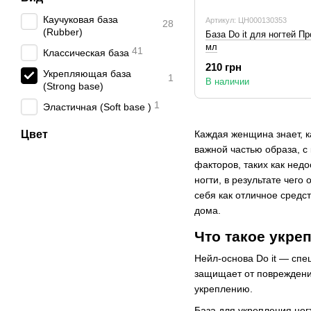
Каучуковая база
Артикул: ЦН000130353
28
(Rubber)
База Do it для ногтей П
мл
41
Классическая база
210 грн
Укрепляющая база
1
В наличии
(Strong base)
1
Эластичная (Soft base )
Цвет
Каждая женщина знает, к
важной частью образа, с
факторов, таких как нед
ногти, в результате чего
себя как отличное средс
дома.
Что такое укреп
Нейл-основа Do it — спе
защищает от повреждений
укреплению.
База для укрепления ног