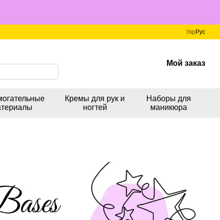
Укр
Рус
Мой заказ
могательные
Кремы для рук и
Наборы для
атериалы
ногтей
маникюра