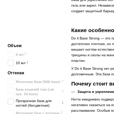
гель или акрил. Независи
создает защитный барьер
Какие особенно
Do it Base Strong — это 
достаточно плотная, но 
Объем
мешает ногтям естествен
0
6 мл
трещины и сколы на мани
пластин.
1
10 мл
У Do it Base Strong нет 
Оттенки
долговечным. Эта база по
0
Молочная база (Milk base)
Почему стоит вы
База кошачий глаз (cat
0
Защита и укреплени
eye, 3d base)
Ногти ежедневно подверг
Прозрачная база для
1
негативно сказаться на 
ногтей (бесцветная)
расслаивание. Особые ко
0
Молочная база с поталью