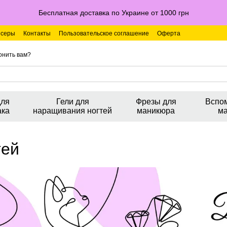
Бесплатная доставка по Украине от 1000 грн
серы
Контакты
Пользовательское соглашение
Оферта
онить вам?
для
Гели для
Фрезы для
Вспо
ака
наращивания ногтей
маникюра
м
тей