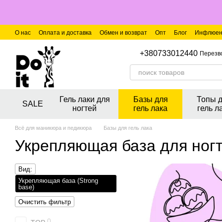
Перейти к основному контенту
О нас
Оплата и доставка
Обмен и возврат
Опт
Блог
Инфлюен
+380733012440
Перезв
Гель лаки для
Базы для
Топы 
SALE
ногтей
гель лака
гель л
Всё для маникюра и педикюра
Базы для гель лака
Укрепляющая база для ног
Вид:
Укрепляющая база (Strong
base)
Очистить фильтр
0