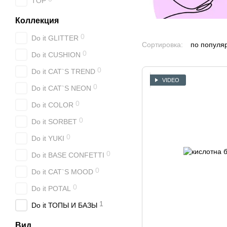
TOP
Коллекция
0
Do it GLITTER
Сортировка:
по популя
0
Do it CUSHION
0
Do it CAT`S TREND
VIDEO
0
Do it CAT`S NEON
0
Do it COLOR
0
Do it SORBET
0
Do it YUKI
0
Do it BASE CONFETTI
0
Do it CAT`S MOOD
0
Do it POTAL
1
Do it ТОПЫ И БАЗЫ
Вид