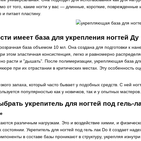
мо от того, какие ногти у вас — длинные, короткие, поврежденные 
 и питает пластину.
сти имеет база для укрепления ногтей Ду
прозрачная база объемом 10 мл. Она создана для подготовки к нане
при этом эластичная консистенция, легко и равномерно распределя
но расти и "дышать". После полимеризации, укрепляющая база для
кюре при их отрастании в критических местах. Эту особенность о
резкого запаха, который часто бывает у подобных средств. С ней н
льзуется популярностью как у новичков, так и у опытных мастеров.
брать укрепитель для ногтей под гель-лак
е
аются различным нагрузкам. Это и воздействие химии, и физическ
их состоянии. Укрепитель для ногтей под гель лак Do it создает н
мпоненты в составе базы проникают в структуру, укрепляя изнутри