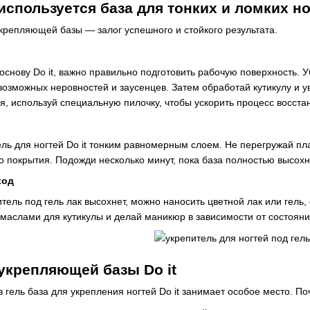
спользуется база для тонких и ломких ног
репляющей базы — залог успешного и стойкого результата.
снову Do it, важно правильно подготовить рабочую поверхность. У
возможных неровностей и заусенцев. Затем обработай кутикулу и у
я, используй специальную пилочку, чтобы ускорить процесс восста
ель для ногтей Do it тонким равномерным слоем. Не перегружай пл
 покрытия. Подожди несколько минут, пока база полностью высохн
ход
итель под гель лак высохнет, можно наносить цветной лак или гель
 маслами для кутикулы и делай маникюр в зависимости от состояни
укрепляющей базы Do it
 гель база для укрепления ногтей Do it занимает особое место. П