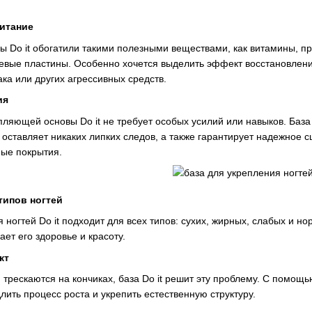
итание
 Do it обогатили такими полезными веществами, как витамины, п
евые пластины. Особенно хочется выделить эффект восстановлени
ака или других агрессивных средств.
ия
ляющей основы Do it не требует особых усилий или навыков. База 
 оставляет никаких липких следов, а также гарантирует надежное
ные покрытия.
типов ногтей
 ногтей Do it подходит для всех типов: сухих, жирных, слабых и но
ет его здоровье и красоту.
кт
 трескаются на кончиках, база Do it решит эту проблему. С помощ
лить процесс роста и укрепить естественную структуру.