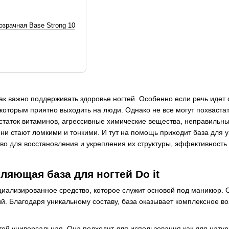
розрачная Base Strong 10
ак важно поддерживать здоровье ногтей. Особенно если речь идет
 которым приятно выходить на люди. Однако не все могут похваста
остаток витаминов, агрессивные химические вещества, неправильны
 они стают ломкими и тонкими. И тут на помощь приходит база для 
тво для восстановления и укрепления их структуры, эффективност
ляющая база для ногтей Do it
циализированное средство, которое служит основой под маникюр. 
. Благодаря уникальному составу, база оказывает комплексное воз
тей универсальная. Она подходит для использования как для натура