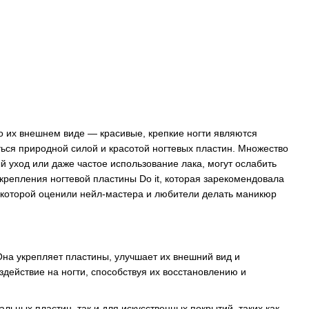
 о их внешнем виде — красивые, крепкие ногти являются
ться природной силой и красотой ногтевых пластин. Множество
й уход или даже частое использование лака, могут ослабить
укрепления ногтевой пластины Do it, которая зарекомендовала
ь которой оценили нейл-мастера и любители делать маникюр
Она укрепляет пластины, улучшает их внешний вид и
действие на ногти, способствуя их восстановлению и
льных пластин, так и для искусственных покрытий, таких как