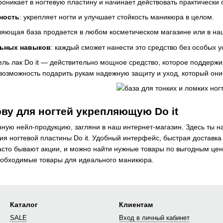
проникает в ногтевую пластину и начинает действовать практически 
ность
: укрепляет ногти и улучшает стойкость маникюра в целом.
пляющая база продается в любом косметическом магазине или в на
льных навыков
: каждый сможет нанести это средство без особых 
ль лак Do it — действительно мощное средство, которое поддержив
возможность подарить рукам надежную защиту и уход, который они
ову для ногтей укрепляющую Do it
ную нейл-продукцию, загляни в наш интернет-магазин. Здесь ты 
ния ногтевой пластины Do it. Удобный интерфейс, быстрая доставка
часто бывают акции, и можно найти нужные товары по выгодным це
еобходимые товары для идеального маникюра.
Каталог
Клиентам
SALE
Вход в личный кабинет