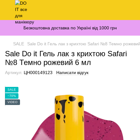
Безкоштовна доставка по Україні від 1000 грн
SALE
Sale Do it Гель лак з крихтою Safari №8 Темно рожеви
Sale Do it Гель лак з крихтою Safari
№8 Темно рожевий 6 мл
Артикул:
ЦН000149123
Написати відгук
SALE
−70%
VIDEO