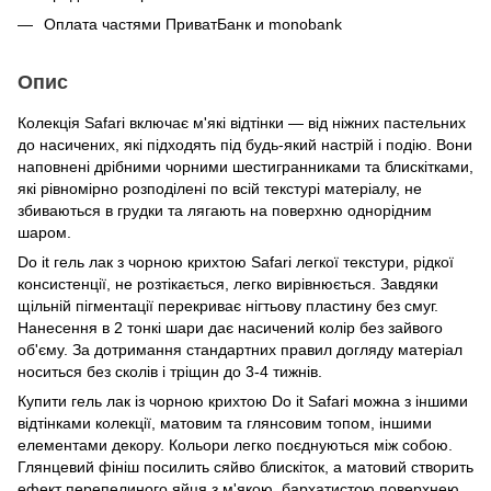
Оплата частями ПриватБанк и monobank
Опис
Колекція Safari включає м'які відтінки — від ніжних пастельних
до насичених, які підходять під будь-який настрій і подію. Вони
наповнені дрібними чорними шестигранниками та блискітками,
які рівномірно розподілені по всій текстурі матеріалу, не
збиваються в грудки та лягають на поверхню однорідним
шаром.
Do it гель лак з чорною крихтою Safari легкої текстури, рідкої
консистенції, не розтікається, легко вирівнюється. Завдяки
щільній пігментації перекриває нігтьову пластину без смуг.
Нанесення в 2 тонкі шари дає насичений колір без зайвого
об'єму. За дотримання стандартних правил догляду матеріал
носиться без сколів і тріщин до 3-4 тижнів.
Купити гель лак із чорною крихтою Do it Safari можна з іншими
відтінками колекції, матовим та глянсовим топом, іншими
елементами декору. Кольори легко поєднуються між собою.
Глянцевий фініш посилить сяйво блискіток, а матовий створить
ефект перепелиного яйця з м'якою, бархатистою поверхнею,