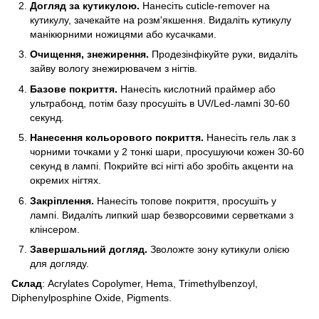
Догляд за кутикулою.
Нанесіть cuticle-remover на
кутикулу, зачекайте на розм'якшення. Видаліть кутикулу
манікюрними ножицями або кусачками.
Очищення, знежирення.
Продезінфікуйте руки, видаліть
зайву вологу знежирювачем з нігтів.
Базове покриття.
Нанесіть кислотний праймер або
ультрабонд, потім базу просушіть в UV/Led-лампі 30-60
секунд.
Нанесення кольорового покриття.
Нанесіть гель лак з
чорними точками у 2 тонкі шари, просушуючи кожен 30-60
секунд в лампі. Покрийте всі нігті або зробіть акценти на
окремих нігтях.
Закріплення.
Нанесіть топове покриття, просушіть у
лампі. Видаліть липкий шар безворсовими серветками з
клінсером.
Завершальний догляд.
Зволожте зону кутикули олією
для догляду.
Склад
: Acrylates Copolymer, Hema, Trimethylbenzoyl,
Diphenylposphine Oxide, Pigments.