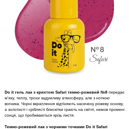
Do it гель лак з крихтою Safari темно-рожевий №8
передає
м'яку, теплу, трохи задумливу атмосферу, але з ноткою
вогника. Чорні вкраплення відтіняють насичену рожеву основу,
а золотисті і сріблясті блискітки грають на світлі, немов промені
сонця, що пробиваються крізь листя.
Темно-рожевий лак з чорними точками Do it Safari