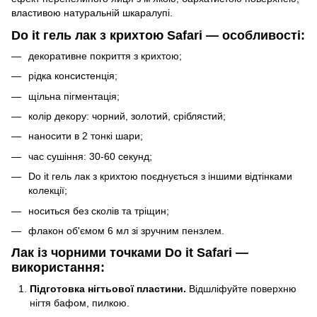
властивою натуральній шкаралупі.
Do it гель лак з крихтою Safari — особливості:
декоративне покриття з крихтою;
рідка консистенція;
щільна пігментація;
колір декору: чорний, золотий, сріблястий;
наносити в 2 тонкі шари;
час сушіння: 30-60 секунд;
Do it гель лак з крихтою поєднується з іншими відтінками
колекції;
носиться без сколів та тріщин;
флакон об'ємом 6 мл зі зручним пензлем.
Лак із чорними точками Do it Safari —
використання:
Підготовка нігтьової пластини.
Відшліфуйте поверхню
нігтя бафом, пилкою.