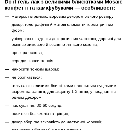
Do it гель лак з великими блискітками Mosaic
конфетті та каміфубуками — особливості:
матеріал із різнокольоровим декором різного розміру;
декор: голографічні й матові елементи геометричних
форм;
універсальні відтінки декоративних частинок, доречні для
осінньо-зимового й весняно-літнього сезонів;
прозора основа;
середня консистенція;
наносити тонким шаром;
не розтікається;
гель лак з великими блискітками наноситься суцільним
шаром на всі нігті, для акценту 1-3 нігтів, у поєднанні з
різним декором;
час сушіння: 30-60 секунд;
носиться без сколів та тріщин;
декор зберігає яскравість до наступної корекції;