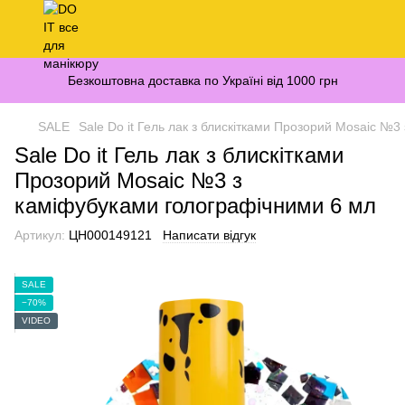
Безкоштовна доставка по Україні від 1000 грн
SALE
Sale Do it Гель лак з блискітками Прозорий Mosaic №
Sale Do it Гель лак з блискітками
Прозорий Mosaic №3 з
каміфубуками голографічними 6 мл
Артикул:
ЦН000149121
Написати відгук
SALE
−70%
VIDEO