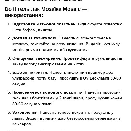
пляшечка об'ємом 6 мл з пензликом.
Do it гель лак Мозаїка Mosaic —
використання:
Підготовка нігтьової пластини
. Відшліфуйте поверхню
нігтя бафом, пилкою.
Догляд за кутикулою
. Нанесіть cuticle-remover на
кутикулу, зачекайте на розм'якшення. Видаліть кутикулу
манікюрними ножицями або кусачками.
Очищення, знежирення
. Продезінфікуйте руки, видаліть
зайву вологу знежирювачем на нігтях.
Базове покриття
. Нанесіть кислотний праймер або
ультрабонд, потім базу і просушіть в UV/Led-лампі 30-60
секунд.
Нанесення кольорового покриття
. Нанесіть прозорий
гель лак з блискітками у 2 тонкі шари, просушуючи кожен
30-60 секунд у лампі.
Закріплення
. Нанесіть топове покриття, просушіть у
лампі. Видаліть липкий шар безворсовими серветками з
клінсером.