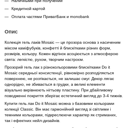
Наличными при получении
Кредитной картой
Оплата частями ПриватБанк и monobank
Опис
Колекція гель лаків Mosaic — це прозора основа з насиченим
міксом каміфубуків, конфетті й блискітками різних форм,
розмірів, кольору. Кожен відтінок асоціюється з атмосферою
свята: легкістю, рухом, творчим настроєм.
Прозорий гель лак з різнокольоровими блискітками Do it
Mosaic середньої консистенції, рівномірно розподіляється
поверхнею, не розтікається, не залишає смуг. Декор лягає
однорідно, не збивається в грудки, а великі елементи
візуально вирівнюють нігтьову пластину. При дбайливому
поводженні покриття зберігає естетичний вигляд до 3-4 тижнів.
Купити гель лак Do it Mosaic можна з базовими кольорами
колекції Classic. Він має гармонійний вигляд зі світлими і
темними кольорами, підкреслюючи характер як стриманих,
так і ефектних нейл-дизайнів.