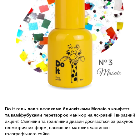
Do it гель лак з великими блискітками Mosaic з конфетті
та каміфубуками
перетворює манікюр на яскравий і виразний
акцент. Сміливий та грайливий дизайн досягається за рахунок
геометричних форм, насичених матових частинок і
голографічного сяйва.