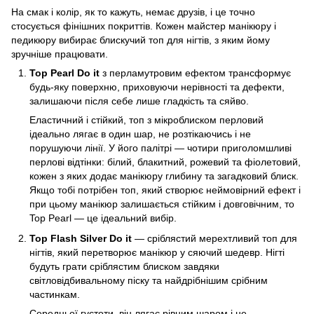
На смак і колір, як то кажуть, немає друзів, і це точно
стосується фінішних покриттів. Кожен майстер манікюру і
педикюру вибирає блискучий топ для нігтів, з яким йому
зручніше працювати.
Top Pearl Do it
з перламутровим ефектом трансформує
будь-яку поверхню, приховуючи нерівності та дефекти,
залишаючи після себе лише гладкість та сяйво.
Еластичний і стійкий, топ з мікроблиском перловий
ідеально лягає в один шар, не розтікаючись і не
порушуючи лінії. У його палітрі — чотири приголомшливі
перлові відтінки: білий, блакитний, рожевий та фіолетовий,
кожен з яких додає манікюру глибину та загадковий блиск.
Якщо тобі потрібен топ, який створює неймовірний ефект і
при цьому манікюр залишається стійким і довговічним, то
Top Pearl — це ідеальний вибір.
Top Flash Silver Do it
— сріблястий мерехтливий топ для
нігтів, який перетворює манікюр у сяючий шедевр. Нігті
будуть грати сріблястим блиском завдяки
світловідбивальному піску та найдрібнішим срібним
частинкам.
Середньої густоти, він лягає рівним шаром і не