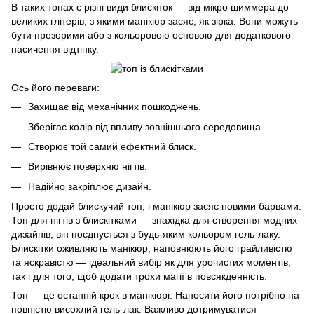
В таких топах є різні види блискіток — від мікро шиммера до
великих глітерів, з якими манікюр засяє, як зірка. Вони можуть
бути прозорими або з кольоровою основою для додаткового
насичення відтінку.
Ось його переваги:
Захищає від механічних пошкоджень.
Зберігає колір від впливу зовнішнього середовища.
Створює той самий ефектний блиск.
Вирівнює поверхню нігтів.
Надійно закріплює дизайн.
Просто додай блискучий топ, і манікюр засяє новими барвами.
Топ для нігтів з блискітками — знахідка для створення модних
дизайнів, він поєднується з будь-яким кольором гель-лаку.
Блискітки оживляють манікюр, наповнюють його грайливістю
та яскравістю — ідеальний вибір як для урочистих моментів,
так і для того, щоб додати трохи магії в повсякденність.
Топ — це останній крок в манікюрі. Наносити його потрібно на
повністю висохлий гель-лак. Важливо дотримуватися