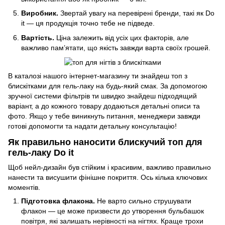
Виробник.
Звертай увагу на перевірені бренди, такі як Do
it — ця продукція точно тебе не підведе.
Вартість.
Ціна залежить від усіх цих факторів, але
важливо пам’ятати, що якість завжди варта своїх грошей.
В каталозі нашого інтернет-магазину ти знайдеш топ з
блискітками для гель-лаку на будь-який смак. За допомогою
зручної системи фільтрів ти швидко знайдеш підходящий
варіант, а до кожного товару додаються детальні описи та
фото. Якщо у тебе виникнуть питання, менеджери завжди
готові допомогти та надати детальну консультацію!
Як правильно наносити блискучий топ для
гель-лаку Do it
Щоб нейл-дизайн був стійким і красивим, важливо правильно
нанести та висушити фінішне покриття. Ось кілька ключових
моментів.
Підготовка флакона.
Не варто сильно струшувати
флакон — це може призвести до утворення бульбашок
повітря, які залишать нерівності на нігтях. Краще трохи