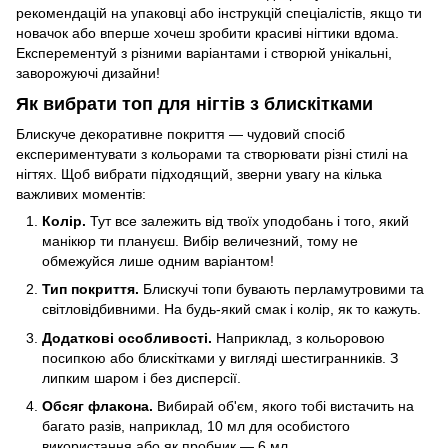
рекомендацій на упаковці або інструкцій спеціалістів, якщо ти
новачок або вперше хочеш зробити красиві нігтики вдома.
Експерементуй з різними варіантами і створюй унікальні,
заворожуючі дизайни!
Як вибрати топ для нігтів з блискітками
Блискуче декоративне покриття — чудовий спосіб
експериментувати з кольорами та створювати різні стилі на
нігтях. Щоб вибрати підходящий, зверни увагу на кілька
важливих моментів:
Колір.
Тут все залежить від твоїх уподобань і того, який
манікюр ти плануєш. Вибір величезний, тому не
обмежуйся лише одним варіантом!
Тип покриття.
Блискучі топи бувають перламутровими та
світловідбивними. На будь-який смак і колір, як то кажуть.
Додаткові особливості.
Наприклад, з кольоровою
посипкою або блискітками у вигляді шестигранників. З
липким шаром і без дисперсії.
Обсяг флакона.
Вибирай об'єм, якого тобі вистачить на
багато разів, наприклад, 10 мл для особистого
використання або як пробник — 6 мл.