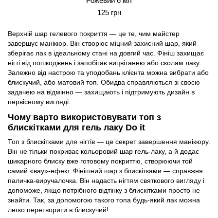
Рожевий 6 мл
125 грн
Верхній шар гелевого покриття — це те, чим майстер
завершує манікюр. Він створює міцний захисний шар, який
зберігає лак в ідеальному стані на довгий час. Фініш захищає
нігті від пошкоджень і запобігає вицвітанню або сколам лаку.
Залежно від настрою та уподобань клієнта можна вибрати або
блискучий, або матовий топ. Обидва справляються зі своєю
задачею на відмінно — захищають і підтримують дизайн в
первісному вигляді.
Чому варто використовувати топ з
блискітками для гель лаку Do it
Топ з блискітками для нігтів — це секрет завершення манікюру.
Він не тільки покриває кольоровий шар гель-лаку, а й додає
шикарного блиску вже готовому покриттю, створюючи той
самий «вау»-ефект. Фінішний шар з блискітками — справжня
паличка-виручалочка. Він надасть нігтям святкового вигляду і
допоможе, якщо потрібного відтінку з блискітками просто не
знайти. Так, за допомогою такого топа будь-який лак можна
легко перетворити в блискучий!