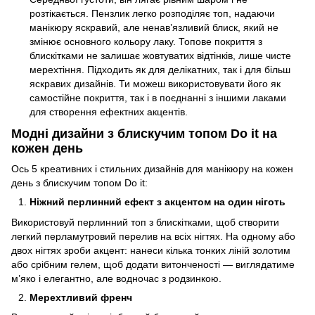
розтікається. Пензлик легко розподіляє топ, надаючи
манікюру яскравий, але ненав’язливий блиск, який не
змінює основного кольору лаку. Топове покриття з
блискітками не залишає жовтуватих відтінків, лише чисте
мерехтіння. Підходить як для делікатних, так і для більш
яскравих дизайнів. Ти можеш використовувати його як
самостійне покриття, так і в поєднанні з іншими лаками
для створення ефектних акцентів.
Модні дизайни з блискучим топом Do it на
кожен день
Ось 5 креативних і стильних дизайнів для манікюру на кожен
день з блискучим топом Do it:
Ніжний перлинний ефект з акцентом на один ніготь
Використовуй перлинний топ з блискітками, щоб створити
легкий перламутровий перелив на всіх нігтях. На одному або
двох нігтях зроби акцент: нанеси кілька тонких ліній золотим
або срібним гелем, щоб додати витонченості — виглядатиме
м’яко і елегантно, але водночас з родзинкою.
Мерехтливий френч