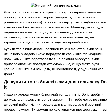
Для тих, хто не боїться яскравості, варто звернути увагу на
манікюр з основним кольором (наприклад, пастельним
рожевим або бежевим) та нанести зверху світловідбивний топ
з великими блискітками по всьому нігтю. Манікюр, який буде
переливатися на світлі, додасть кожному дню магії та
чарівності, зберігаючи елегантність та витонченість, не
втрачаючи жодної частинки загадкової привабливості.
Купити топ з блискітками повинен кожен майстер, який звик
йти в ногу з модою і хоче порадувати своїх клієнтів модними
новинками. Нігті перетворяться на сяючий аксесуар, який
приваблюватиме погляди оточуючих. Адже що може бути
краще, ніж нігті, які блищать, як коштовності, у будь-який час
доби?
Де купити топ з блискітками для гель-лаку Do
it
Якщо ти хочеш купити блискучий топ для нігтів Do it, зробити
це можна в нашому інтернет-магазині. Тут тебе чекає не лише
широкий вибір якісних товарів для манікюру, але й зручний
процес покупок. Ти можеш не хвилюватися про доставку — всі