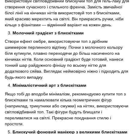
Використовуй світловідбивний блискучий топ для гель-лаку для
створення сучасного і стильного френча. Замість звичайної
білої лінії на кінчиках нігтів використовуй топ з блискітками,
який красиво мерехтить на світлі. Він прикрасить ручки, ніби
кільце з фіанітами — відмінний варіант на кожен день.
Молочний градієнт з блискітками
Створи ефект омбре, використовуючи топ з дрібним
шиммером перлинного відтінку. Почни з молочного кольору
біля кутикули, плавно переходячи до більш насиченого на
кінчиках нігтів. Коли основний градієнт буде готовий, нанеси
тонкий шар райдужного фінішу по всьому нігтю для
додаткового сяйва. Виглядає неймовірно ніжно і підходить для
будь-якого випадку.
Мінімалістичний арт з блискітками
Якщо тобі до вподоби мінімалізм, рекомендуємо купити топ з
блискітками та намалювати кілька геометричних фігур
(наприклад, трикутники або смужки) на нігтях, використовуючи
світловідбивний топ. Такі фігури будуть блищати і
переливатися на світлі. Прекрасне поєднання стилю і
простоти.
Блискучий фоновий манікюр з великими блискітками