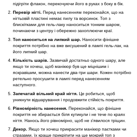
підігріти флакон, перекочуючи його в руках з боку в бік.
Перевір нігті.
Перед нанесенням переконайся, що на
нігтьовій пластині немає пилу та ворсинок. Топ з
блискітками для гель-лаку наноситься тонким шаром,
починаючи з центру і обережно захоплюючи краї.
Топ наноситься на липкий шар.
Наносити фінішне
покриття потрібно на вже висушений в лампі гель-лак, на
його липкий шар.
Кількість шарів.
Зазвичай достатньо одного шару, але
якщо ти хочеш, щоб манікюр був ще міцнішим і
яскравішим, можна нанести два-три шари. Кожен потрібно
ретельно просушити в лампі перед нанесенням
наступного.
Запечатай вільний край нігтя.
Це робиться, щоб
уникнути відшарування і продовжити стійкість покриття.
Рівномірність нанесення.
Переконайся, що фінішне
покриття не збирається біля кутикули і не тече по краях
нігтя. Нанось його рівномірно, щоб не з'явилося тріщин.
Декор.
Якщо ти хочеш прикрасити манікюр паєтками чи
стразами, їх краще прикріпити на ще мокрий топ з