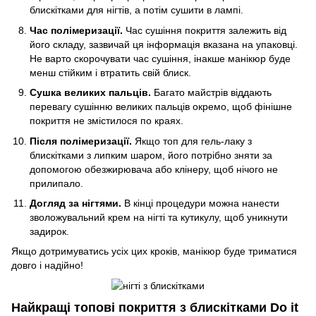
блискітками для нігтів, а потім сушити в лампі.
Час полімеризації.
Час сушіння покриття залежить від
його складу, зазвичай ця інформація вказана на упаковці.
Не варто скорочувати час сушіння, інакше манікюр буде
менш стійким і втратить свій блиск.
Сушка великих пальців.
Багато майстрів віддають
перевагу сушінню великих пальців окремо, щоб фінішне
покриття не змістилося по краях.
Після полімеризації.
Якщо топ для гель-лаку з
блискітками з липким шаром, його потрібно зняти за
допомогою обезжирювача або клінеру, щоб нічого не
прилипало.
Догляд за нігтями.
В кінці процедури можна нанести
зволожувальний крем на нігті та кутикулу, щоб уникнути
задирок.
Якщо дотримуватись усіх цих кроків, манікюр буде триматися
довго і надійно!
Найкращі топові покриття з блискітками Do it