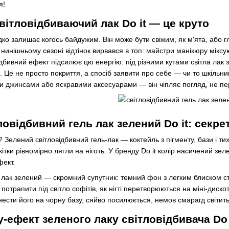
я!
вітловідбиваючий лак Do it — це круто
ко залишає когось байдужим. Він може бути свіжим, як м'ята, або гл
нинішньому сезоні відтінок вирвався в топ: майстри манікюру міксу
ідбивний ефект підсилює цю енергію: під різними кутами світла лак
. Це не просто покриття, а спосіб заявити про себе — чи то шкільни
и джинсами або яскравими аксесуарами — він чіпляє погляд, не п
овідбивний гель лак зелений Do it: секре
Зелений світловідбивний гель-лак — коктейль з пігменту, бази і тих 
кітки рівномірно лягли на ніготь. У бренду Do it колір насичений з
фект.
лак зелений — скромний супутник: темний фон з легким блиском сти
потрапити під світло софітів, як нігті перетворюються на міні-диско
сти його на чорну базу, сяйво посилюється, немов смарагд світитьс
-ефект зеленого лаку світловідбивача Do 