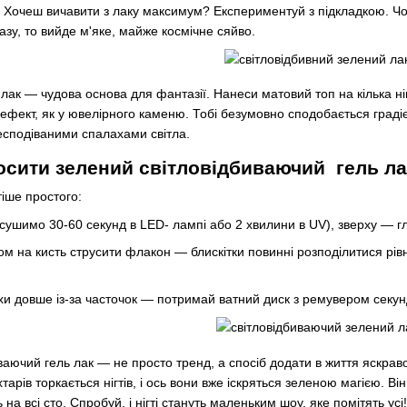
 Хочеш вичавити з лаку максимум? Експериментуй з підкладкою. Чорн
азу, то вийде м'яке, майже космічне сяйво.
лак — чудова основа для фантазії. Нанеси матовий топ на кілька н
 — ефект, як у ювелірного каменю. Тобі безумовно сподобається граді
есподіваними спалахами світла.
осити зелений світловідбиваючий гель лак
іше простого:
(сушимо 30-60 секунд в LED- лампі або 2 хвилини в UV), зверху — 
 на кисть струсити флакон — блискітки повинні розподілитися рівно
и довше із-за часточок — потримай ватний диск з ремувером секунд н
ючий гель лак — не просто тренд, а спосіб додати в життя яскравості.
хтарів торкається нігтів, і ось вони вже іскряться зеленою магією. 
на всі сто. Спробуй, і нігті стануть маленьким шоу, яке помітять усі!