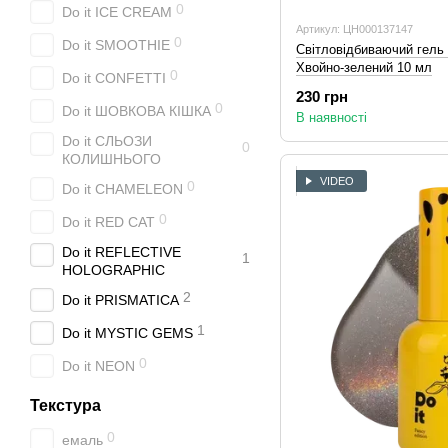
0
Do it ICE CREAM
Артикул: ЦН000137147
0
Do it SMOOTHIE
Світловідбиваючий гель 
Хвойно-зелений 10 мл
0
Do it CONFETTI
230 грн
0
Do it ШОВКОВА КІШКА
В наявності
Do it СЛЬОЗИ
0
КОЛИШНЬОГО
VIDEO
0
Do it CHAMELEON
0
Do it RED CAT
Do it REFLECTIVE
1
HOLOGRAPHIC
2
Do it PRISMATICA
1
Do it MYSTIC GEMS
0
Do it NEON
Текстура
0
емаль