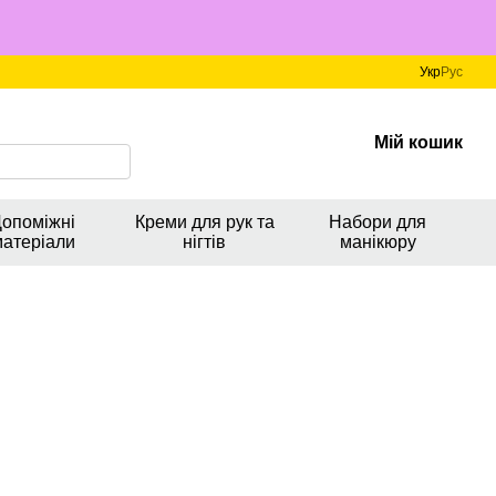
Укр
Рус
Мій кошик
опоміжні
Креми для рук та
Набори для
матеріали
нігтів
манікюру