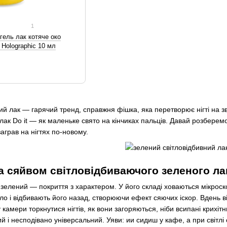
1
гель лак котяче око
 Holographic 10 мл
й лак — гарячий тренд, справжня фішка, яка перетворює нігті на зв
 лак Do it — як маленьке свято на кінчиках пальців. Давай розберемо
заграв на нігтях по-новому.
а сяйвом світловідбиваючого зеленого лак
 зелений — покриття з характером. У його складі ховаються мікроск
ітло і відбивають його назад, створюючи ефект сяючих іскор. Вдень 
 камери торкнутися нігтів, як вони загоряються, ніби всипані крихіт
ий і несподівано універсальний. Уяви: ии сидиш у кафе, а при світлі