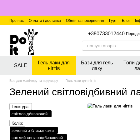
Перейти до основного контенту
Про нас
Оплата і доставка
Обмін та повернення
Гурт
Блог
Ін
+380733012440
Передз
Гель лаки для
Бази для гель
Топи д
SALE
нігтів
лаку
ла
Все для манікюру та педикюру
Гель лаки для нігтів
Зелений світловідбивний ла
Текстура:
світловідбиваючий
Колір:
зелений з блискітками
світлий світловідбиваючий