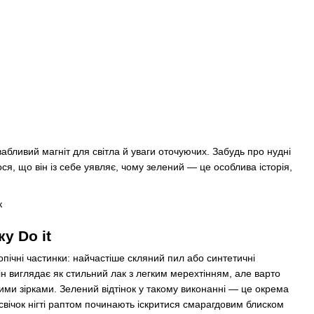
абливий магніт для світла й уваги оточуючих. Забудь про нудні
ся, що він із себе уявляє, чому зелений — це особлива історія,
у Do it
опічні частинки: найчастіше скляний пил або синтетичні
він виглядає як стильний лак з легким мерехтінням, але варто
ними зірками. Зелений відтінок у такому виконанні — це окрема
 свічок нігті раптом починають іскритися смарагдовим блиском