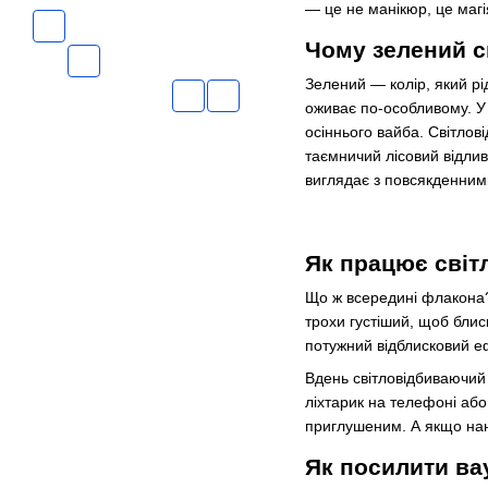
— це не манікюр, це магі
Чому зелений с
Зелений — колір, який рід
оживає по-особливому. У 
осіннього вайба. Світлов
таємничий лісовий відлив
виглядає з повсякденним
Як працює світл
Що ж всередині флакона? 
трохи густіший, щоб блис
потужний відблисковий е
Вдень світловідбиваючий 
ліхтарик на телефоні або 
приглушеним. А якщо нане
Як посилити вау