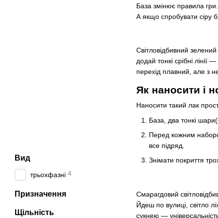
База змінює правила гри.
А якщо спробувати сіру б
Світловідбивний зелений 
додай тонкі срібні лінії
перехід плавний, але з н
Як наносити і н
Наносити такий лак прост
База, два тонкі шари
Перед кожним набором
все підряд.
Вид
Знімати покриття трох
4
трьохфазні
Призначення
Смарагдовий світловідбива
Йдеш по вулиці, світло лі
Щільність
сукнею — універсальність 