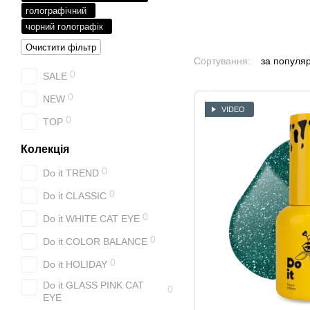
голографічний
чорний голографік
Очистити фільтр
Сортування:
за популя
0
SALE
0
NEW
VIDEO
0
TOP
Колекція
0
Do it TREND
0
Do it CLASSIC
0
Do it WHITE СAT EYE
0
Do it COLOR BALANCE
0
Do it HOLIDAY
Do it GLASS PINK CAT
0
EYE