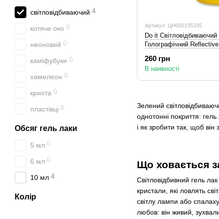
4
світловідбиваючий
Артикул: ЦН000135335
0
котяче око
Do it Світловідбиваючий 
0
Голографічний Reflective
неоновий
260 грн
0
каміфубуки
В наявності
0
хамелеон
0
крихта
Зелений світловідбиваючи
0
пластівці
однотонні покриття: гель
і як зробити так, щоб він 
Обсяг гель лаки
0
5 мл
0
6 мл
Що ховається з
4
10 мл
Світловідбивний гель лак
кристали, які ловлять св
Колір
світлу лампи або спалаху
любов: він живий, зухвал