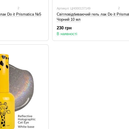
2
2
Артикул: ЦН000137149
лак Do it Prismatica №5
Світловідбиваючий гель лак Do it Prisma
Чорний 10 мл
230 грн
В наявності