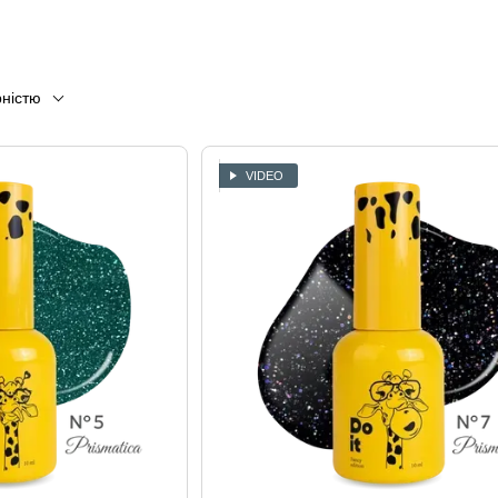
рністю
VIDEO