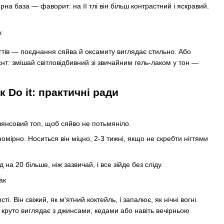
а база — фаворит: на її тлі він більш контрастний і яскравий.
ігтів — поєднання сяйва й оксамиту виглядає стильно. Або
єнт: змішай світловідбивний зі звичайним гель-лаком у тон —
 Do it: практичні ради
глянсовий топ, щоб сяйво не потьмяніло.
мірно. Носиться він міцно, 2-3 тижні, якщо не скребти нігтями
а 20 більше, ніж зазвичай, і все зійде без сліду.
 Він свіжий, як м'ятний коктейль, і запалює, як нічні вогні.
Він круто виглядає з джинсами, кедами або навіть вечірньою