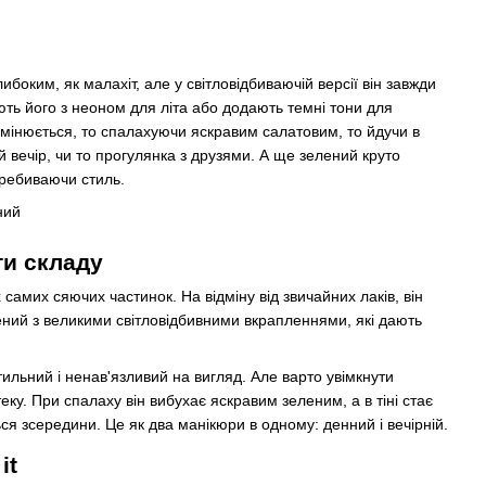
ибоким, як малахіт, але у світловідбиваючій версії він завжди
ють його з неоном для літа або додають темні тони для
 змінюється, то спалахуючи яскравим салатовим, то йдучи в
й вечір, чи то прогулянка з друзями. А ще зелений круто
еребиваючи стиль.
ти складу
самих сяючих частинок. На відміну від звичайних лаків, він
елений з великими світловідбивними вкрапленнями, які дають
льний і ненав'язливий на вигляд. Але варто увімкнути
теку. При спалаху він вибухає яскравим зеленим, а в тіні стає
я зсередини. Це як два манікюри в одному: денний і вечірній.
it