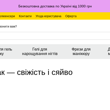
Безкоштовна доставка по Україні від 1000 грн
флюенсери
Контакти
Угода користувача
Оферта
вонити вам?
ля гель
Гелі для
Фрези для
Д
ку
нарощування нігтів
манікюру
к — свіжість і сяйво