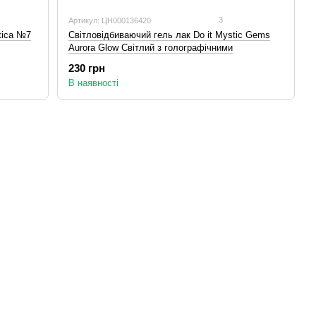
3
Артикул: ЦН000136420
tica №7
Світловідбиваючий гель лак Do it Mystic Gems
Aurora Glow Світлий з голографічними
частинками №3 10 мл
230 грн
В наявності