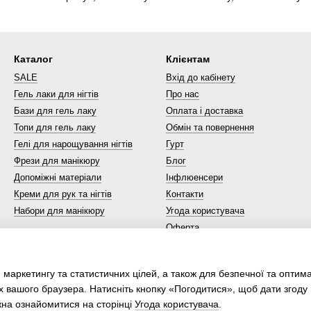
Каталог
Клієнтам
SALE
Вхід до кабінету
Гель лаки для нігтів
Про нас
Бази для гель лаку
Оплата і доставка
Топи для гель лаку
Обмін та повернення
Гелі для нарощування нігтів
Гурт
Фрези для манікюру
Блог
Допоміжні матеріали
Інфлюенсери
Креми для рук та нігтів
Контакти
Набори для манікюру
Угода користувача
Оферта
Ми в соцмережах
 маркетингу та статистичних цілей, а також для безпечної та оптим
х вашого браузера. Натисніть кнопку «Погодитися», щоб дати згоду
жна ознайомитися на сторінці
Угода користувача
.