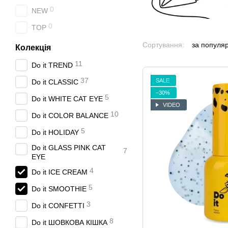
0
NEW
0
TOP
Сортування:
за популя
Колекція
11
Do it TREND
37
SALE
Do it CLASSIC
−30%
5
Do it WHITE СAT EYE
VIDEO
10
Do it COLOR BALANCE
5
Do it HOLIDAY
Do it GLASS PINK CAT
7
EYE
4
Do it ICE CREAM
5
Do it SMOOTHIE
3
Do it CONFETTI
8
Do it ШОВКОВА КІШКА