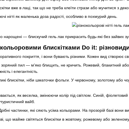
кітки вже в лаці, так що не треба клеїти стрази або мучитися з дек
ючі нігті як маленька доза радості, особливо в похмурий день.
ї або нарощені — блискучий гель лак прикрасить будь-які без зайвих з
окольоровими блискітками Do it: різновид
оративного покриття, і вони бувають різними. Кожен вид створює сві
 зоряний пил — м'яко блищить, не кричить. Рожевий, блакитний а
ність і елегантність.
икі блискітки, ніби шматочки фольги. У червоному, золотому або чор
вається, як веселка, змінюючи колір під світлом. Синій, фіолетови
утуристичний вайб.
Дрібні частинки, які сяють усіма кольорами. На прозорій базі вони в
і, що майже світяться блискітки в жовтому, рожевому або зеленому