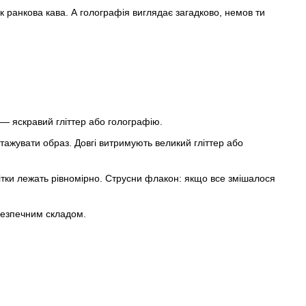
к ранкова кава. А голографія виглядає загадково, немов ти
— яскравий гліттер або голографію.
нтажувати образ. Довгі витримують великий гліттер або
кітки лежать рівномірно. Струсни флакон: якщо все змішалося
 безпечним складом.