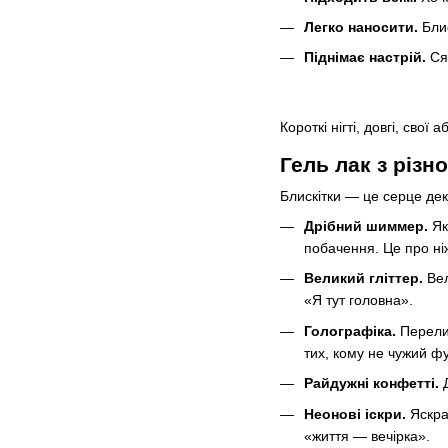
Легко наносити.
Блис
Піднімає настрій.
Ся
Короткі нігті, довгі, сво
Гель лак з різн
Блискітки — це серце дек
Дрібний шиммер.
Як
побачення. Це про ніж
Великий гліттер.
Вел
«Я тут головна».
Голографіка.
Перели
тих, кому не чужий ф
Райдужні конфетті.
Неонові іскри.
Яскрав
«життя — вечірка».