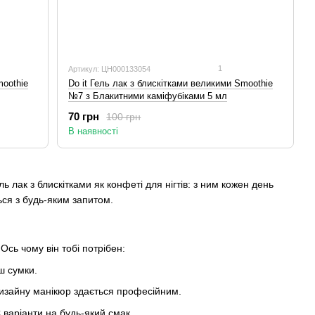
1
Артикул: ЦН000133054
moothie
Do it Гель лак з блискітками великими Smoothie
№7 з Блакитними каміфубіками 5 мл
70 грн
100 грн
В наявності
ь лак з блискітками як конфеті для нігтів: з ним кожен день
ься з будь-яким запитом.
Ось чому він тобі потрібен:
ш сумки.
 дизайну манікюр здається професійним.
варіанти на будь-який смак.