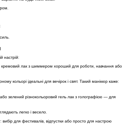
ором.
усиль.
и
й настрій:
бо кремовий лак з шиммером хороший для роботи, навчання або
ному кольорі ідеальні для вечірок і свят. Такий манікюр каже:
й або зелений різнокольоровий гель лак з голографією — для
иглядають легко і весело.
: вибір для фестивалів, відпустки або просто для настрою