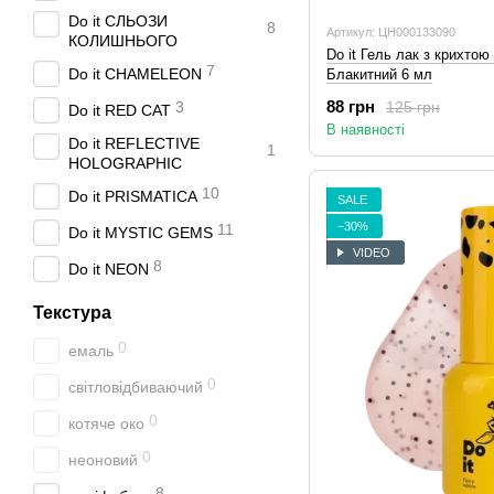
Do it СЛЬОЗИ
8
Артикул: ЦН000133090
КОЛИШНЬОГО
Do it Гель лак з крихто
7
Do it CHAMELEON
Блакитний 6 мл
88 грн
125 грн
3
Do it RED CAT
В наявності
Do it REFLECTIVE
1
HOLOGRAPHIC
10
Do it PRISMATICA
SALE
−30%
11
Do it MYSTIC GEMS
VIDEO
8
Do it NEON
Текстура
0
емаль
0
світловідбиваючий
0
котяче око
0
неоновий
8