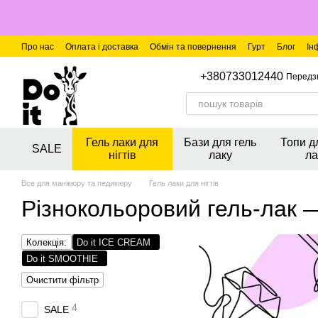
Перейти до основного контенту
Про нас
Оплата і доставка
Обмін та повернення
Гурт
Блог
Ін
+380733012440
Передз
Гель лаки для
Бази для гель
Топи д
SALE
нігтів
лаку
ла
Все для манікюру та педикюру
Гель лаки для нігтів
Різнокольоровий гель-лак — 
Колекція:
Do it ICE CREAM
Do it SMOOTHIE
Очистити фільтр
4
SALE