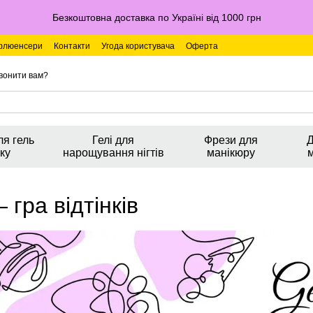
Безкоштовна доставка по Україні від 1000 грн
флюенсери
Контакти
Угода користувача
Оферта
вонити вам?
ля гель
Гелі для
Фрези для
Д
ку
нарощування нігтів
манікюру
гра відтінків