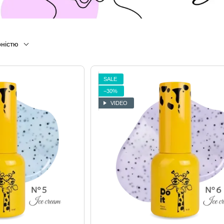
рністю
SALE
−30%
VIDEO