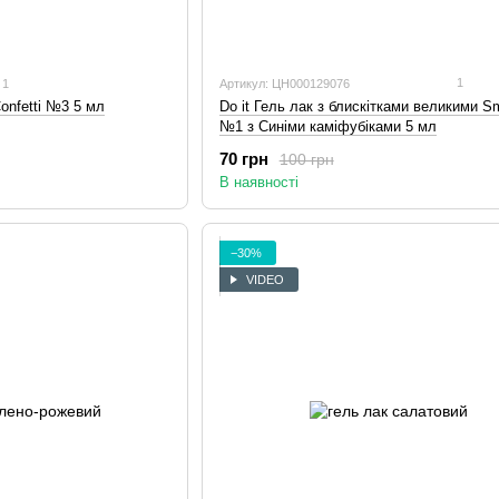
1
1
Артикул: ЦН000129076
Do it Гель лак з блискітками великими S
Confetti №3 5 мл
№1 з Синіми каміфубіками 5 мл
70 грн
100 грн
В наявності
−30%
VIDEO