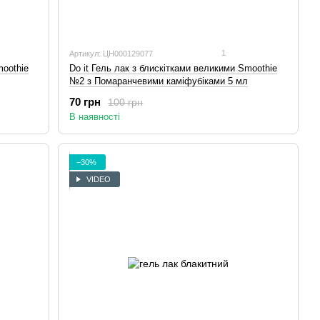
1
Артикул: ЦН000129077
moothie
Do it Гель лак з блискітками великими Smoothie
№2 з Помаранчевими каміфубіками 5 мл
70 грн
100 грн
В наявності
−30%
VIDEO