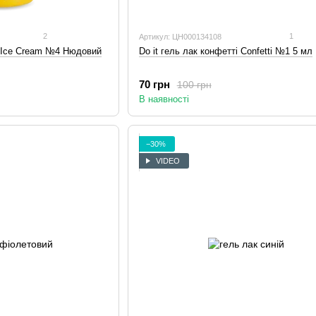
2
1
Артикул: ЦН000134108
ю Ice Cream №4 Нюдовий
Do it гель лак конфетті Confetti №1 5 мл
70 грн
100 грн
В наявності
−30%
VIDEO