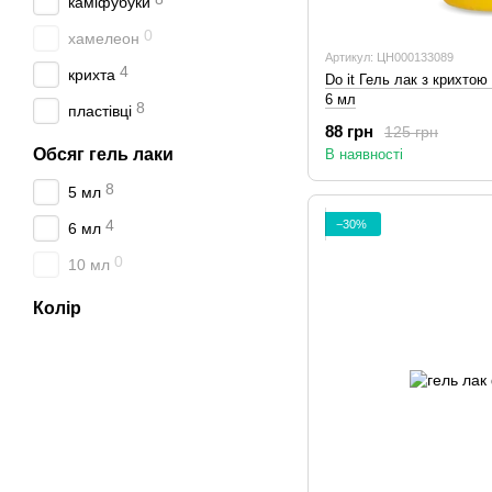
каміфубуки
0
хамелеон
Артикул: ЦН000133089
4
крихта
Do it Гель лак з крихто
6 мл
8
пластівці
88 грн
125 грн
Обсяг гель лаки
В наявності
8
5 мл
4
−30%
6 мл
0
10 мл
Колір