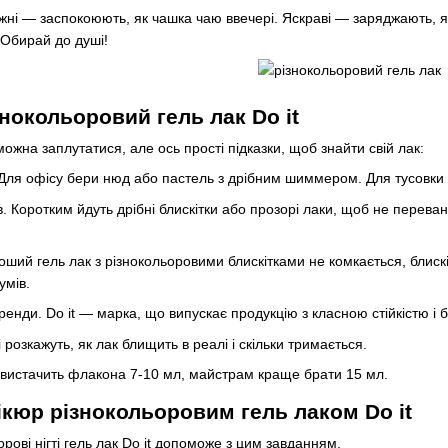
іжні — заспокоюють, як чашка чаю ввечері. Яскраві — заряджають, я
 Обирай до душі!
знокольоровий гель лак Do it
р можна заплутатися, але ось прості підказки, щоб знайти свій лак:
Для офісу бери нюд або пастель з дрібним шиммером. Для тусовки 
. Коротким йдуть дрібні блискітки або прозорі лаки, щоб не перева
роший гель лак з різнокольоровими блискітками не комкається, блис
умів.
ренди. Do it — марка, що випускає продукцію з класною стійкістю і
і розкажуть, як лак блищить в реалі і скільки тримається.
вистачить флакона 7-10 мл, майстрам краще брати 15 мл.
ікюр різнокольоровим гель лаком Do it
рові нігті гель лак Do it допоможе з цим завданням.