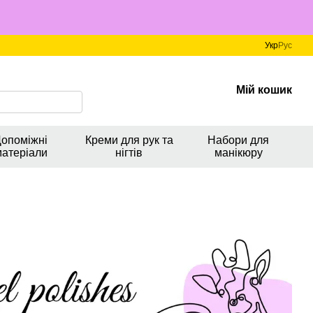
Укр
Рус
Мій кошик
опоміжні
Креми для рук та
Набори для
матеріали
нігтів
манікюру