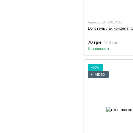
Артикул: ЦН000134110
Do it гель лак конфетті 
70 грн
100 грн
В наявності
−30%
VIDEO