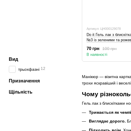
Артикул: ЦН000129078
Do it Гель лак з блискіт
№3 із зеленими та роже
70 грн
100 грн
В наявності
Вид
12
трьохфазні
Манікюр — візитна картка,
Призначення
трохи яскравіший і весел
Щільність
Чому різноколь
Гель лак з блискітками но
Тримається як чемп
Виглядає дорого.
Бл
Підходить всім.
Хоч