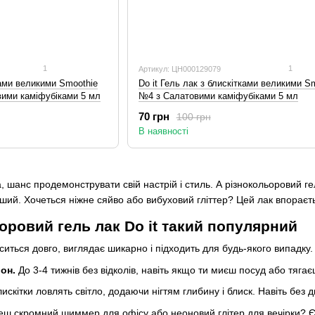
1
1
Артикул: ЦН000129079
ками великими Smoothie
Do it Гель лак з блискітками великими S
вими каміфубіками 5 мл
№4 з Салатовими каміфубіками 5 мл
70 грн
100 грн
В наявності
 шанс продемонструвати свій настрій і стиль. А різнокольоровий гел
іший. Хочеться ніжне сяйво або вибуховий гліттер? Цей лак впораєт
оровий гель лак Do it такий популярний
ситься довго, виглядає шикарно і підходить для будь-якого випадку. 
іон.
До 3-4 тижнів без відколів, навіть якщо ти миєш посуд або тягає
искітки ловлять світло, додаючи нігтям глибину і блиск. Навіть без
еш скромний шиммер для офісу або неоновий глітер для вечірки? Є 