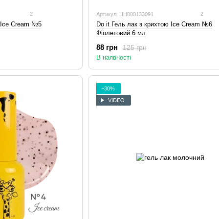
2
2
Артикул: ЦН000133091
ю Ice Cream №5
Do it Гель лак з крихтою Ice Cream №6
Фіолетовий 6 мл
88 грн
125 грн
В наявності
−30%
VIDEO