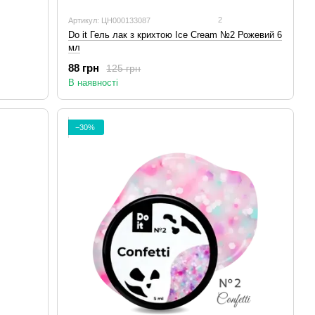
2
Артикул: ЦН000133087
Do it Гель лак з крихтою Ice Cream №2 Рожевий 6
мл
88 грн
125 грн
В наявності
−30%