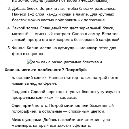
на 30–60 секунд (зависит от твоей УФ/LED-лампы).
Добавь блеск. Встряхни лак, чтобы блестки разошлись.
Нанеси 1–2 слоя, каждый суши в лампе. Для крупных
блесток можно кистью подправить их положение.
Закрой топом. Глянцевый топ даст зеркальный блеск,
матовый — стильный контраст. Снова в лампу. Если топ
липкий, протри его клинсером с безворсовой салфеткой.
Финал. Капни масло на кутикулу — маникюр готов для
фото в соцсетях.
Хочешь чего-то особенного? Попробуй:
Блестящий кончик. Нанеси глиттер только на край ногтя —
новый взгляд на френч.
Градиент. Сделай переход от густых блесток у кутикулы к
прозрачным кончикам — как закат.
Один яркий ноготь. Покрой мизинец или безымянный
голографией, а остальные — спокойным цветом.
Микс с узорами. Добавь наклейки или стемпинг для
маникюра, который все захотят сфоткать.