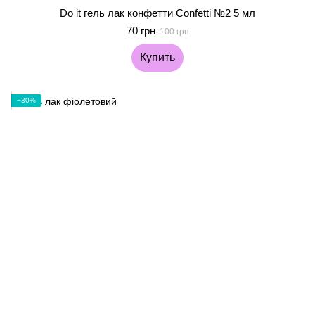
Do it гель лак конфетти Confetti №2 5 мл
70 грн
100 грн
Купить
−30%