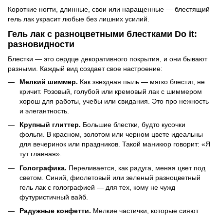
Короткие ногти, длинные, свои или наращенные — блестящий
гель лак украсит любые без лишних усилий.
Гель лак с разноцветными блестками Do it:
разновидности
Блестки — это сердце декоративного покрытия, и они бывают
разными. Каждый вид создает свое настроение:
Мелкий шиммер.
Как звездная пыль — мягко блестит, не
кричит. Розовый, голубой или кремовый лак с шиммером
хорош для работы, учебы или свидания. Это про нежность
и элегантность.
Крупный глиттер.
Большие блестки, будто кусочки
фольги. В красном, золотом или черном цвете идеальны
для вечеринок или праздников. Такой маникюр говорит: «Я
тут главная».
Голографика.
Переливается, как радуга, меняя цвет под
светом. Синий, фиолетовый или зеленый разноцветный
гель лак с голографией — для тех, кому не чужд
футуристичный вайб.
Радужные конфетти.
Мелкие частички, которые сияют