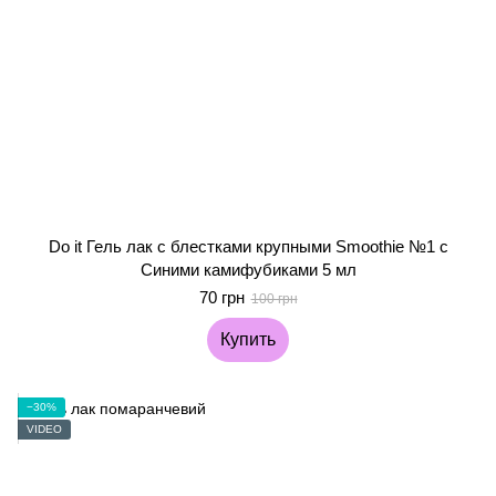
Do it Гель лак с блестками крупными Smoothie №1 с
Синими камифубиками 5 мл
70 грн
100 грн
Купить
−30%
VIDEO