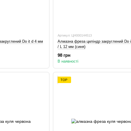
Артикул: ЦН000144513
акруглений Do it d 4 мм
Алмазна фреза циліндр закруглений Do i
/ L 12 мм (синя)
98 грн
В наявності
TOP