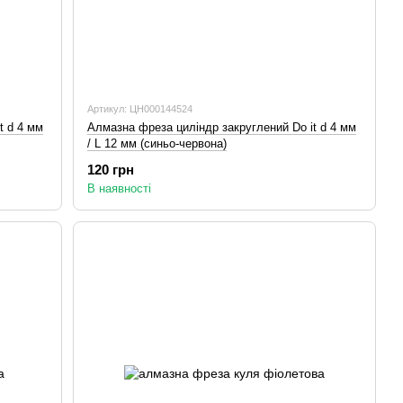
Артикул: ЦН000144524
t d 4 мм
Алмазна фреза циліндр закруглений Do it d 4 мм
/ L 12 мм (синьо-червона)
120 грн
В наявності