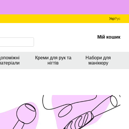
Укр
Рус
Мій кошик
опоміжні
Креми для рук та
Набори для
матеріали
нігтів
манікюру