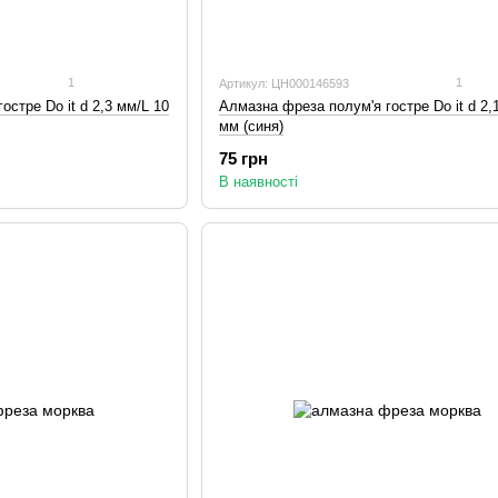
1
1
Артикул: ЦН000146593
стре Do it d 2,3 мм/L 10
Алмазна фреза полум'я гостре Do it d 2,
мм (синя)
75 грн
В наявності