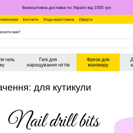
Безкоштовна доставка по Україні від 1000 грн
флюенсери
Контакти
Угода користувача
Оферта
вонити вам?
ля гель
Гелі для
Фрези для
Д
ку
нарощування нігтів
манікюру
ачення: для кутикули