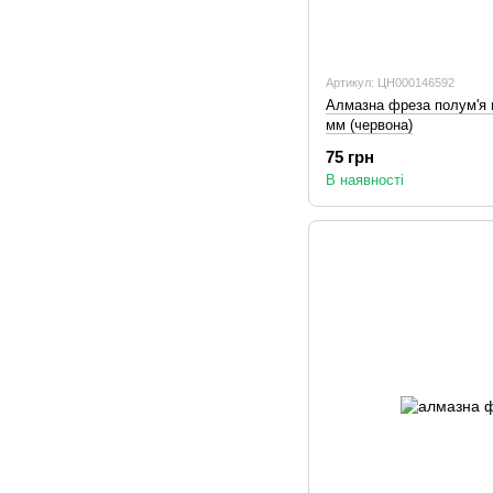
Артикул: ЦН000146592
Алмазна фреза полум'я го
мм (червона)
75 грн
В наявності