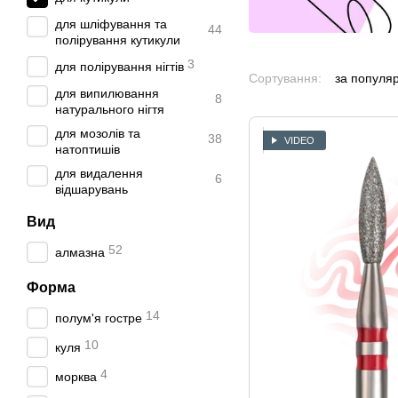
для шліфування та
44
полірування кутикули
3
для полірування нігтів
Сортування:
за популя
для випилювання
8
натурального нігтя
для мозолів та
38
VIDEO
натоптишів
для видалення
6
відшарувань
Вид
52
алмазна
Форма
14
полум'я гостре
10
куля
4
морква