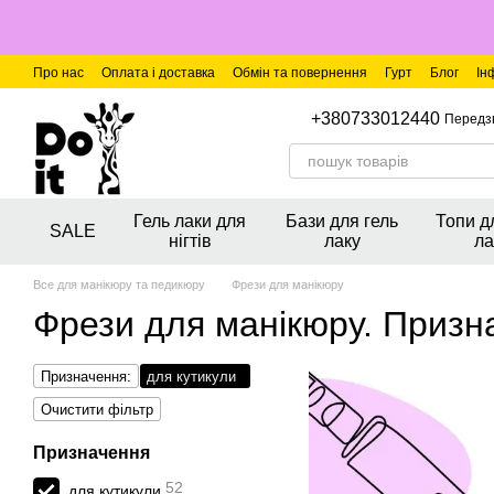
Перейти до основного контенту
Про нас
Оплата і доставка
Обмін та повернення
Гурт
Блог
Ін
+380733012440
Передз
Гель лаки для
Бази для гель
Топи д
SALE
нігтів
лаку
ла
Все для манікюру та педикюру
Фрези для манікюру
Фрези для манікюру. Призн
Призначення:
для кутикули
Очистити фільтр
Призначення
52
для кутикули