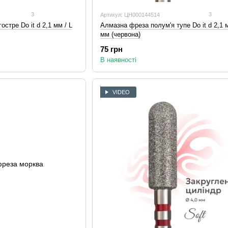
3
3
Артикул: ЦН000144514
стре Do it d 2,1 мм / L
Алмазна фреза полум'я тупе Do it d 2,1 м
мм (червона)
75 грн
В наявності
VIDEO