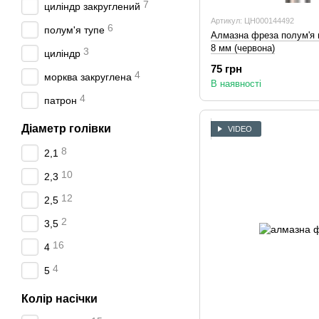
7
циліндр закруглений
Артикул: ЦН000144492
6
полум'я тупе
Алмазна фреза полум'я го
8 мм (червона)
3
циліндр
75 грн
4
морква закруглена
В наявності
4
патрон
Діаметр голівки
VIDEO
8
2,1
10
2,3
12
2,5
2
3,5
16
4
4
5
Колір насічки