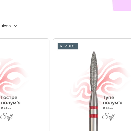
рністю
VIDEO