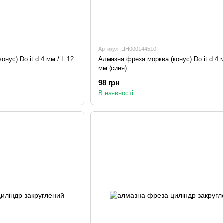
Артикул: ЦН000144510
нус) Do it d 4 мм / L 12
Алмазна фреза морква (конус) Do it d 4 м
мм (синя)
98 грн
В наявності