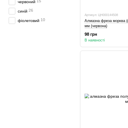
15
червоний
26
синій
Артикул: ЦН000144508
10
фіолетовий
Алмазна фреза морква (ко
мм (червона)
98 грн
В наявності