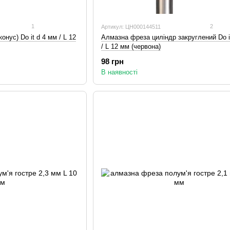
1
2
Артикул: ЦН000144511
нус) Do it d 4 мм / L 12
Алмазна фреза циліндр закруглений Do i
/ L 12 мм (червона)
98 грн
В наявності