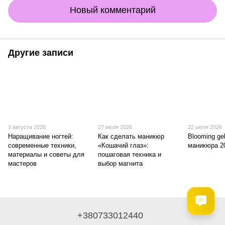
Новый комментарий
Другие записи
3 августа 2026
27 июля 2026
22 июля 2026
Наращивание ногтей:
Как сделать маникюр
Blooming gel
современные техники,
«Кошачий глаз»:
маникюра 2
материалы и советы для
пошаговая техника и
мастеров
выбор магнита
+380733012440