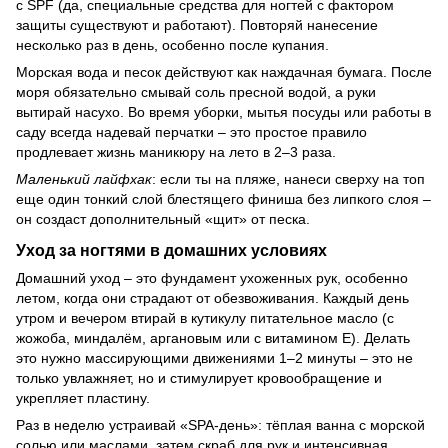
с SPF (да, специальные средства для ногтей с фактором
защиты существуют и работают). Повторяй нанесение
несколько раз в день, особенно после купания.
Морская вода и песок действуют как наждачная бумага. После
моря обязательно смывай соль пресной водой, а руки
вытирай насухо. Во время уборки, мытья посуды или работы в
саду всегда надевай перчатки – это простое правило
продлевает жизнь маникюру на лето в 2–3 раза.
Маленький лайфхак
: если ты на пляже, нанеси сверху на топ
еще один тонкий слой блестящего финиша без липкого слоя –
он создаст дополнительный «щит» от песка.
Уход за ногтями в домашних условиях
Домашний уход – это фундамент ухоженных рук, особенно
летом, когда они страдают от обезвоживания. Каждый день
утром и вечером втирай в кутикулу питательное масло (с
жожоба, миндалём, аргановым или с витамином Е). Делать
это нужно массирующими движениями 1–2 минуты – это не
только увлажняет, но и стимулирует кровообращение и
укрепляет пластину.
Раз в неделю устраивай «SPA-день»: тёплая ванна с морской
солью или маслами, затем скраб для рук и интенсивная