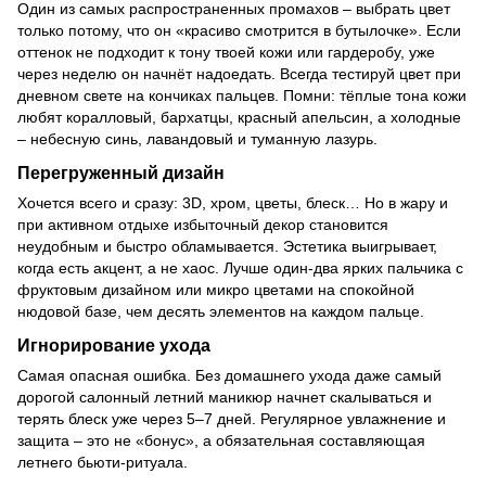
Один из самых распространенных промахов – выбрать цвет
только потому, что он «красиво смотрится в бутылочке». Если
оттенок не подходит к тону твоей кожи или гардеробу, уже
через неделю он начнёт надоедать. Всегда тестируй цвет при
дневном свете на кончиках пальцев. Помни: тёплые тона кожи
любят коралловый, бархатцы, красный апельсин, а холодные
– небесную синь, лавандовый и туманную лазурь.
Перегруженный дизайн
Хочется всего и сразу: 3D, хром, цветы, блеск… Но в жару и
при активном отдыхе избыточный декор становится
неудобным и быстро обламывается. Эстетика выигрывает,
когда есть акцент, а не хаос. Лучше один-два ярких пальчика с
фруктовым дизайном или микро цветами на спокойной
нюдовой базе, чем десять элементов на каждом пальце.
Игнорирование ухода
Самая опасная ошибка. Без домашнего ухода даже самый
дорогой салонный летний маникюр начнет скалываться и
терять блеск уже через 5–7 дней. Регулярное увлажнение и
защита – это не «бонус», а обязательная составляющая
летнего бьюти-ритуала.