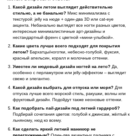
Какой дизайн летом выглядит действительно
стильно, а не банально?
Микс минимализма с
текстурой: jelly на нюде + один-два 3D или cat-eye
акцента. Небанально выглядят все ногти разных цветов,
интересные минималистичные арт-дизайны и
нестандартный френч с цветной «мини-улыбкой».
Какие цвета лучше всего подходят для покрытия
летом?
Бархатцы/ноготки, небесно-голубой, фуксия,
красный апельсин, коралл и молочные оттенки.
Уместен ли нюдовый дизайн ногтей на лето?
Да,
особенно с перламутром или jelly-эффектом – выглядит
свежо и элегантно.
Какой дизайн выбрать для отпуска или моря?
Для
отпуска лучше всего морской стиль, ракушки, волны или
фруктовый дизайн. Подойдут также неоновые оттенки.
Как подобрать nail-дизайн под летний гардероб?
Подбирай сочетания цветов: голубой к джинсам, жёлтый к
льняному, нюд ко всему.
Как сделать яркий летний маникюр не
перегруженным?
Один-два акцентных пальчика с