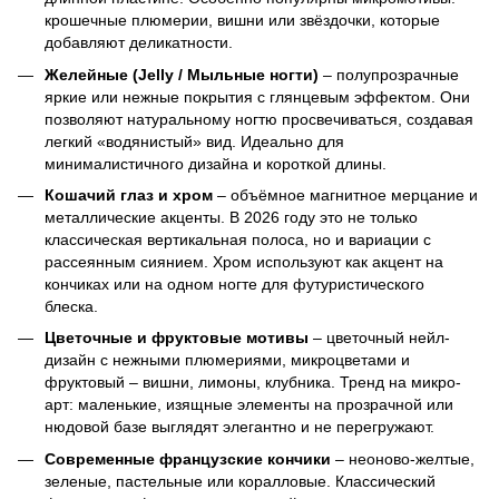
крошечные плюмерии, вишни или звёздочки, которые
добавляют деликатности.
Желейные (Jelly / Мыльные ногти)
– полупрозрачные
яркие или нежные покрытия с глянцевым эффектом. Они
позволяют натуральному ногтю просвечиваться, создавая
легкий «водянистый» вид. Идеально для
минималистичного дизайна и короткой длины.
Кошачий глаз и хром
– объёмное магнитное мерцание и
металлические акценты. В 2026 году это не только
классическая вертикальная полоса, но и вариации с
рассеянным сиянием. Хром используют как акцент на
кончиках или на одном ногте для футуристического
блеска.
Цветочные и фруктовые мотивы
– цветочный нейл-
дизайн с нежными плюмериями, микроцветами и
фруктовый – вишни, лимоны, клубника. Тренд на микро-
арт: маленькие, изящные элементы на прозрачной или
нюдовой базе выглядят элегантно и не перегружают.
Современные французские кончики
– неоново-желтые,
зеленые, пастельные или коралловые. Классический