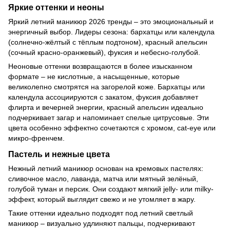
Яркие оттенки и неоны
Яркий летний маникюр 2026 тренды – это эмоциональный и
энергичный выбор. Лидеры сезона: бархатцы или календула
(солнечно-жёлтый с тёплым подтоном), красный апельсин
(сочный красно-оранжевый), фуксия и небесно-голубой.
Неоновые оттенки возвращаются в более изысканном
формате – не кислотные, а насыщенные, которые
великолепно смотрятся на загорелой коже. Бархатцы или
календула ассоциируются с закатом, фуксия добавляет
флирта и вечерней энергии, красный апельсин идеально
подчеркивает загар и напоминает спелые цитрусовые. Эти
цвета особенно эффектно сочетаются с хромом, cat-eye или
микро-френчем.
Пастель и нежные цвета
Нежный летний маникюр основан на кремовых пастелях:
сливочное масло, лаванда, матча или мятный зелёный,
голубой туман и персик. Они создают мягкий jelly- или milky-
эффект, который выглядит свежо и не утомляет в жару.
Такие оттенки идеально подходят под летний светлый
маникюр – визуально удлиняют пальцы, подчеркивают