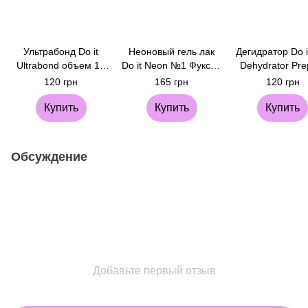
Ультрабонд Do it
Неоновый гель лак
Дегидратор Do it
Ultrabond объем 10
Do it Neon №1 Фуксия
Dehydrator Pre
мл
10 мл
мл
120 грн
165 грн
120 грн
Купить
Купить
Купить
Обсуждение
Добавьте первый отзыв