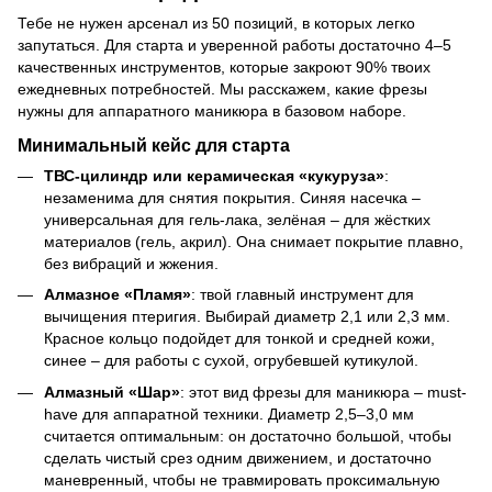
Тебе не нужен арсенал из 50 позиций, в которых легко
запутаться. Для старта и уверенной работы достаточно 4–5
качественных инструментов, которые закроют 90% твоих
ежедневных потребностей. Мы расскажем, какие фрезы
нужны для аппаратного маникюра в базовом наборе.
Минимальный кейс для старта
ТВС-цилиндр или керамическая «кукуруза»
:
незаменима для снятия покрытия. Синяя насечка –
универсальная для гель-лака, зелёная – для жёстких
материалов (гель, акрил). Она снимает покрытие плавно,
без вибраций и жжения.
Алмазное «Пламя»
: твой главный инструмент для
вычищения птеригия. Выбирай диаметр 2,1 или 2,3 мм.
Красное кольцо подойдет для тонкой и средней кожи,
синее – для работы с сухой, огрубевшей кутикулой.
Алмазный «Шар»
: этот вид фрезы для маникюра – must-
have для аппаратной техники. Диаметр 2,5–3,0 мм
считается оптимальным: он достаточно большой, чтобы
сделать чистый срез одним движением, и достаточно
маневренный, чтобы не травмировать проксимальную