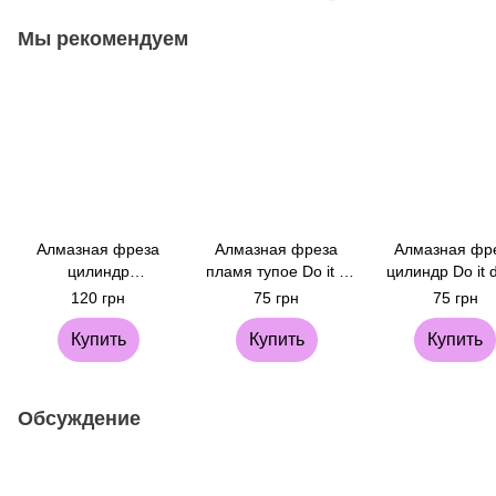
Мы рекомендуем
Алмазная фреза
Алмазная фреза
Алмазная фр
цилиндр
пламя тупое Do it d
цилиндр Do it d
закруглённый Do it d
2,3 мм / L 10 мм
мм / L 8 мм (с
120 грн
75 грн
75 грн
4 мм / L 12 мм (сине-
(синяя)
красная)
Купить
Купить
Купить
Обсуждение