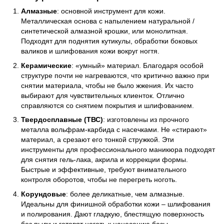
Алмазные
: основной инструмент для кожи.
Металлическая основа с напылением натуральной /
синтетической алмазной крошки, или монолитная.
Подходят для поднятия кутикулы, обработки боковых
валиков и шлифования кожи вокруг ногтя.
Керамические
: «умный» материал. Благодаря особой
структуре почти не нагреваются, что критично важно при
снятии материала, чтобы не было жжения. Их часто
выбирают для чувствительных клиенток. Отлично
справляются со снятием покрытия и шлифованием.
Твердосплавные (ТВС)
: изготовлены из прочного
металла вольфрам-карбида с насечками. Не «стирают»
материал, а срезают его тонкой стружкой. Эти
инструменты для профессионального маникюра подходят
для снятия гель-лака, акрила и коррекции формы.
Быстрые и эффективные, требуют внимательного
контроля оборотов, чтобы не перегреть ноготь.
Корундовые
: более деликатные, чем алмазные.
Идеальны для финишной обработки кожи – шлифования
и полирования. Дают гладкую, блестящую поверхность
без пыли и готовят ноготь к нанесению базы.