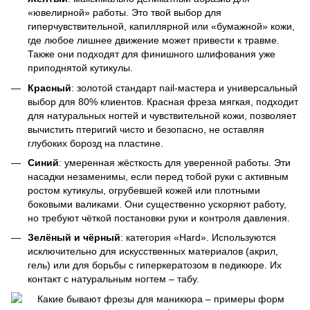
«ювелирной» работы. Это твой выбор для
гиперчувствительной, капиллярной или «бумажной» кожи,
где любое лишнее движение может привести к травме.
Также они подходят для финишного шлифования уже
приподнятой кутикулы.
Красный
: золотой стандарт nail-мастера и универсальный
выбор для 80% клиентов. Красная фреза мягкая, подходит
для натуральных ногтей и чувствительной кожи, позволяет
вычистить птеригий чисто и безопасно, не оставляя
глубоких борозд на пластине.
Синий
: умеренная жёсткость для уверенной работы. Эти
насадки незаменимы, если перед тобой руки с активным
ростом кутикулы, огрубевшей кожей или плотными
боковыми валиками. Они существенно ускоряют работу,
но требуют чёткой постановки руки и контроля давления.
Зелёный и чёрный
: категория «Hard». Используются
исключительно для искусственных материалов (акрил,
гель) или для борьбы с гиперкератозом в педикюре. Их
контакт с натуральным ногтем – табу.