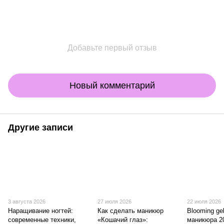
Добавьте первый отзыв
Новый комментарий
Другие записи
3 августа 2026
27 июля 2026
22 июля 2026
Наращивание ногтей:
Как сделать маникюр
Blooming gel
современные техники,
«Кошачий глаз»:
маникюра 2