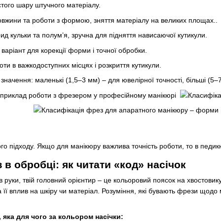
стого шару штучного матеріалу.
овжини та роботи з формою, зняття матеріалу на великих площах..
рид кульки та полум’я, зручна для підняття нависаючої кутикули.
варіант для корекції форми і точної обробки.
оти в важкодоступних місцях і розкриття кутикули.
значення: маленькі (1,5–3 мм) – для ювелірної точності, більші (5–
го підходу. Якщо для манікюру важлива точність роботи, то в педи
 в обробці: як читати «код» насічок
 руки, твій головний орієнтир – це кольоровий поясок на хвостовик
 її вплив на шкіру чи матеріал. Розуміння, які бувають фрези щодо
 яка для чого
за кольором насічки: