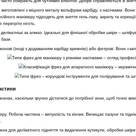
х часто обирають для чутливих клієнток. Добре справляються зі зня
:
виготовлені з міцного металу вольфрам-карбіду, з насічками. Вони
сійного манікюру підходять для зняття гель-лаку, акрилу та корекц
 перегріти ніготь.
 делікатніші за алмаз. Ідеальні для фінішної обробки шкіри – шліфу
 бази.
конові (іноді з додаванням карбіду кремнію) або фетрові. Вони «за
астини
начає, наскільки зручно дістатися до потрібної зони, щоб точно ви
ру. Робоча частина – випуклість та кінчик. Вичищає пазухи та підні
.
ена для делікатного підняття та видалення кутикули, обробки шкіри 