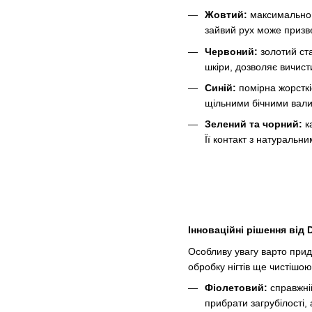
Жовтий:
максимально д
зайвий рух може призве
Червоний:
золотий ста
шкіри, дозволяє вичист
Синій:
помірна жорсткі
щільними бічними валик
Зелений та чорний:
ка
Її контакт з натуральни
Інноваційні рішення від D
Особливу увагу варто прид
обробку нігтів ще чистішо
Фіолетовий:
справжній
прибрати загрубілості,