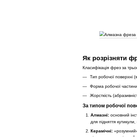
Як розрізняти ф
Класифікація фрез за трь
Тип робочої поверхні (
Форма робочої частини
Жорсткість (абразивніс
За типом робочої пов
Алмазні:
основний інст
для підняття кутикули,
Керамічні:
«розумний» 