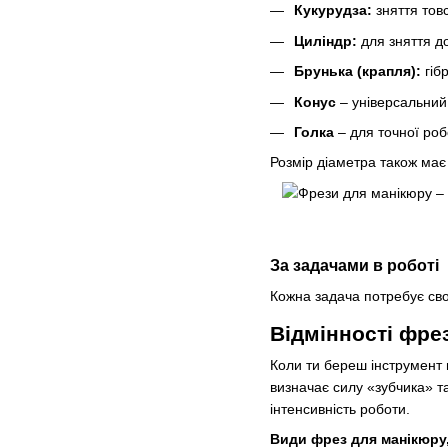
Кукурудза:
зняття тов
Циліндр:
для зняття д
Брунька (крапля):
гіб
Конус
– універсальний 
Голка
– для точної роб
Розмір діаметра також має 
За задачами в роботі
Кожна задача потребує сво
Відмінності фрез
Коли ти береш інструмент в
визначає силу «зубчика» та
інтенсивність роботи.
Види фрез для манікюру,