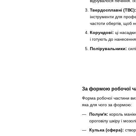
відчувалося печіння. Ї
Твердосплавні (ТВС)
інструменти для профе
частоти обертів, щоб не
Корундові:
ці насадки
і готують до нанесення
Полірувальники:
силі
За формою робочої ч
Форма робочої частини виз
яка для чого за формою:
Полум'я:
король манікю
ороговілу шкіру і мозолі
Кулька (сфера):
створ