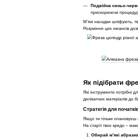
Подвійна синьо-черво
прискорюючи процедуру 
М’які насадки шліфують, т
Розуміння цих нюансів дозв
Як підібрати фре
Які інструменти потрібні 
делікатних матеріалів до б
Стратегія для початкі
Якщо ти тільки опановуєш 
На старті твоє кредо – ма
Обирай м’які абрази