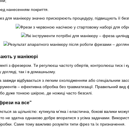
ини;
еред нанесенням покриття.
з для манікюру значно прискорюють процедуру, підвищують її безпек
вають у манікюрі
кті з фрезером. Ти регулюєш частоту обертів, контролюєш тиск і ку
догляді, так і в домашньому.
 завжди відбувається з легким охолодженням або спеціальним засо
рументів – ефективна обробка без травматизації. Правильний вид 
або дуже тонкою шкірою, де ножиці часто безсилі.
 фрези на все”
няється за щільністю: кутикула м’яка і еластична, бокові валики мож
то не здатна однаково добре впоратися з усіма задачами. Використ
бробки. Саме тому важливо розуміти типи фрез та їх призначення.