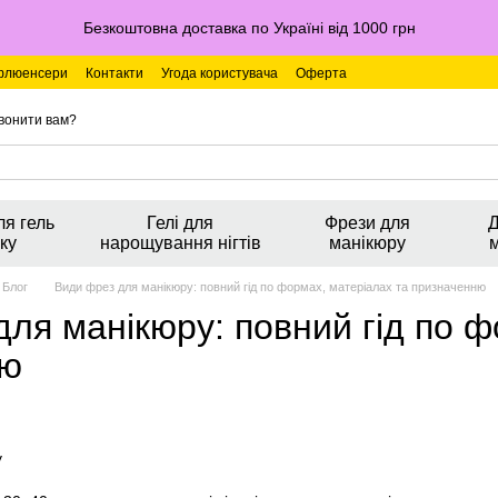
Безкоштовна доставка по Україні від 1000 грн
флюенсери
Контакти
Угода користувача
Оферта
вонити вам?
ля гель
Гелі для
Фрези для
Д
ку
нарощування нігтів
манікюру
Блог
Види фрез для манікюру: повний гід по формах, матеріалах та призначенню
ля манікюру: повний гід по 
ню