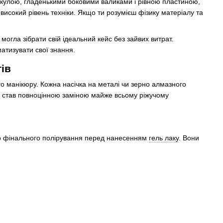
тикулою, гладенькими боковими валиками і рівною пластиною,
високий рівень техніки. Якщо ти розумієш фізику матеріалу та
могла зібрати свій ідеальний кейс без зайвих витрат.
матизувати свої знання.
ів
о манікюру. Кожна насічка на металі чи зерно алмазного
ер став повноцінною заміною майже всьому ріжучому
 до фінального полірування перед нанесенням
гель лаку
. Вони