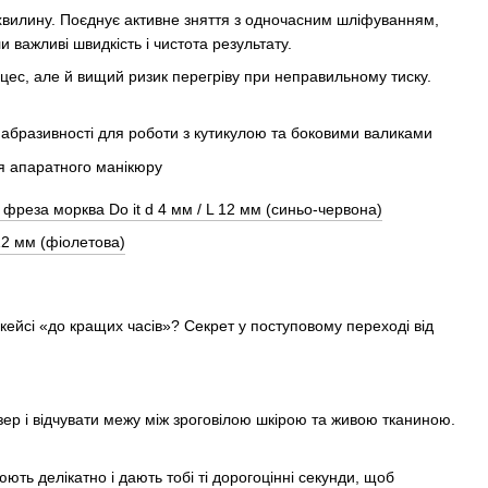
 хвилину. Поєднує активне зняття з одночасним шліфуванням,
важливі швидкість і чистота результату.
цес, але й вищий ризик перегріву при неправильному тиску.
кейсі «до кращих часів»? Секрет у поступовому переході від
ер і відчувати межу між зроговілою шкірою та живою тканиною.
ть делікатно і дають тобі ті дорогоцінні секунди, щоб