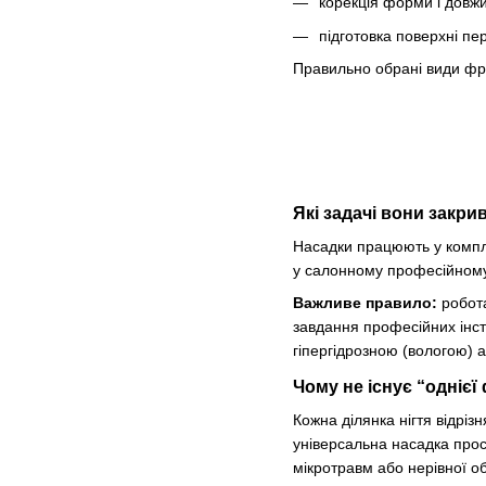
корекція форми і довж
підготовка поверхні п
Правильно обрані види фре
Які задачі вони закри
Насадки працюють у компле
у салонному професійному 
Важливе правило:
робота
завдання професійних інст
гіпергідрозною (вологою) 
Чому не існує “однієї
Кожна ділянка нігтя відріз
універсальна насадка прос
мікротравм або нерівної о