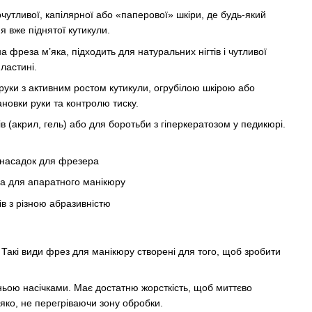
чутливої, капілярної або «паперової» шкіри, де будь-який
 вже піднятої кутикули.
 фреза м’яка, підходить для натуральних нігтів і чутливої
ластині.
руки з активним ростом кутикули, огрубілою шкірою або
новки руки та контролю тиску.
 (акрил, гель) або для боротьби з гіперкератозом у педикюрі.
. Такі види фрез для манікюру створені для того, щоб зробити
иньою насічками. Має достатню жорсткість, щоб миттєво
яко, не перегріваючи зону обробки.