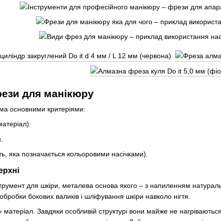
рези для манікюру
ома основними критеріями:
матеріал).
.
ть, яка позначається кольоровими насічками).
ерхні
румент для шкіри, металева основа якого – з напиленням натуральн
 обробки бокових валиків і шліфування шкіри навколо нігтя.
матеріал. Завдяки особливій структурі вони майже не нагріваються