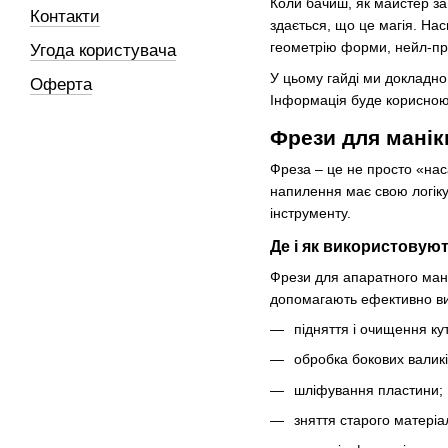
Коли бачиш, як майстер за
Контакти
здається, що це магія. Нас
геометрію форми, нейл-пр
Угода користувача
У цьому гайді ми докладно 
Оферта
Інформація буде корисною я
Фрези для манік
Фреза – це не просто «нас
напилення має свою логіку
інструменту.
Де і як використовую
Фрези для апаратного мані
допомагають ефективно вир
підняття і очищення ку
обробка бокових валиків
шліфування пластини;
зняття старого матеріал