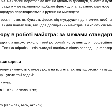
 30–40 хвилин перетворює нігті на ідеально доглянуті, з чистою ку
правді ж – це правильно підібрані фрези для апаратного манікюру і 
оцедура перетворюється з рутини на мистецтво.
розглянемо, які бувають фрези: від «кукурудзи» до «голки», щоб ти 
к для початківців, так і для досвідчених майстрів, які хочуть систе
юру в роботі майстра: за межами стандарт
адка», а високотехнологічний роторний інструмент для професійног
. Техніка обробки нігтів сьогодні настільки пішла вперед, що фрез
ться фрези
кюру виконують ключову роль на всіх етапах: від підготовки нігтів
ішувати такі задачі:
тикули;
 і шкіри навколо нігтя;
у (гель-лак, гель, акрил);