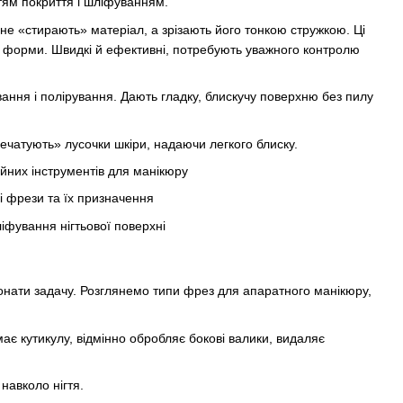
ттям покриття і шліфуванням.
 не «стирають» матеріал, а зрізають його тонкою стружкою. Ці
ії форми. Швидкі й ефективні, потребують уважного контролю
вання і полірування. Дають гладку, блискучу поверхню без пилу
печатують» лусочки шкіри, надаючи легкого блиску.
конати задачу. Розглянемо типи фрез для апаратного манікюру,
має кутикулу, відмінно обробляє бокові валики, видаляє
навколо нігтя.