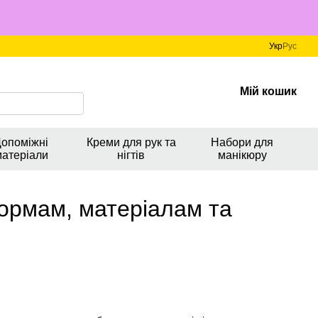
Укр
Рус
Мій кошик
опоміжні
Креми для рук та
Набори для
матеріали
нігтів
манікюру
формам, матеріалам та