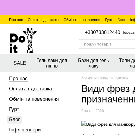
Перейти до основного контенту
Про нас
Оплата і доставка
Обмін та повернення
Гурт
Блог
Ін
+380733012440
Передз
Гель лаки для
Бази для гель
Топи д
SALE
нігтів
лаку
ла
Про нас
Все для манікюру та педикюру
Види фрез д
Оплата і доставка
призначен
Обмін та повернення
Гурт
9 квітня 2026
Блог
Інфлюенсери