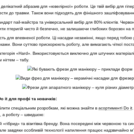
елікатний абразив для «ювелірної» роботи. Це твій вибір для гіпер
сти до травми. Також вони підходять для фінішного зашліфовування
ндарт nail-майстра та універсальний вибір для 80% клієнтів. Червона
ити птеригій чисто й безпечно, не залишаючи глибоких борозен на п
сть для впевненої роботи. Ці насадки незамінні, якщо перед тобою 
ами. Вони суттєво прискорюють роботу, але вимагають чіткої поста
тегорія «Hard». Використовуються виключно для штучних матеріалів
м нігтем – табу.
o it для профі та новачків:
ілити спеціальним розробкам, які можна знайти в
асортименті Do it
ю, а роботу – швидшою:
 «гібрид» та візитівка бренду. Вона посередині між червоною та с
 але завдяки особливій технології напилення працює надзвичайно м’