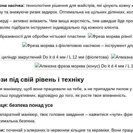
на насічка:
технологічне рішення для майстрів, які цінують кожну
та знижуючи ризик задирок. Оптимальна на щільних ділянках, коли 
верді – активно знімають. Чим вища жорсткість, тим швидше йде про
оляє підібрати інструмент індивідуально під кожного клієнта.
зи під свій рівень і техніку
для манікюру, щоб вони працювали на тебе, а не припадали пилом у 
ільш продуктивних, відповідно до того, як росте твоя впевненість.
вця: безпека понад усе
апаратний манікюр, твоє головне завдання – навчитися «чути» фрез
ксимальна безпека.
ви:
починай з алмазних із червоним кільцем та кераміки. Вони працюю